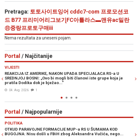
Pretraga:
토토사이트잉어 cddc7-com 프로모션코
드 B77 프리미어리그보기ุFC아틀라스▬맨유ac밀란
㊐중랑프로토구매ⅲ
Nema rezultata za uneseni pojam.
Portal
/ Najčitanije
Previous
N
VIJESTI
PO
REAKCIJA IZ AMERIKE, NAKON UPADA SPECIJALACA RS-a U
ŽE
SREDNJOJ BOSNI: „Ovo bi mogli biti članovi iste grupe koja je
"O
pratila Dodika dok je bježao...“
04. Avg. 2026
1
Portal
/ Najpopularnije
Previous
N
POLITIKA
VI
OTKUD PARAVOJNE FORMACIJE MUP-a RS U ŠUMAMA KOD
OT
BUGOJNA: Nisu došli u FBiH zbog Aleksandra Vučića, nego...
po