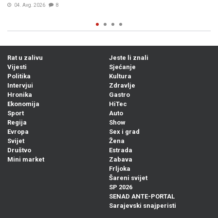
Bi
04. Avg. 2026
8
Rat u zalivu
Jeste li znali
Vijesti
Sjećanje
Politika
Kultura
Intervjui
Zdravlje
Hronika
Gastro
Ekonomija
HiTec
Sport
Auto
Regija
Show
Evropa
Sex i grad
Svijet
Žena
Društvo
Estrada
Mini market
Zabava
Frljoka
Šareni svijet
SP 2026
SENAD ANTE-PORTAL
Sarajevski snajperisti