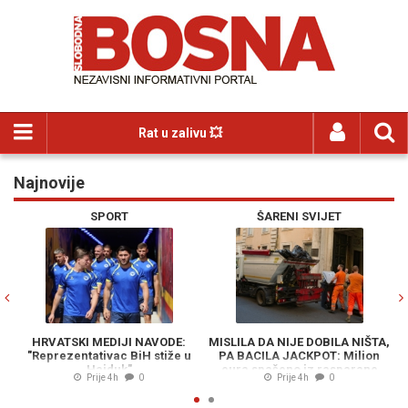
Rat u zalivu 💥
Najnovije
Previous
N
SPORT
ŠARENI SVIJET
HRVATSKI MEDIJI NAVODE:
MISLILA DA NIJE DOBILA NIŠTA,
S
"Reprezentativac BiH stiže u
PA BACILA JACKPOT: Milion
Hajduk"
eura spašeno iz rasparane
Z
Prije 4h
0
Prije 4h
0
vreće