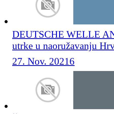
DEUTSCHE WELLE ANALI
utrke u naoružavanju Hrva
27. Nov. 2021
6