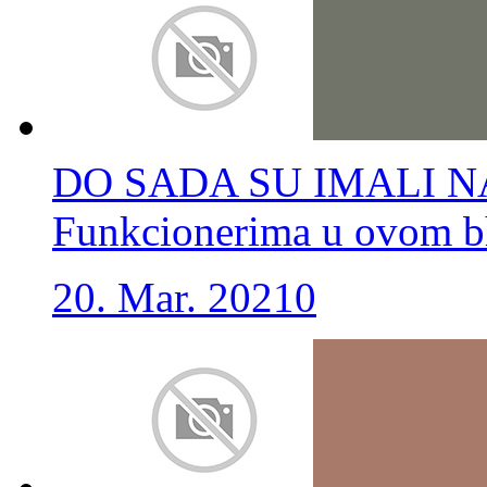
DO SADA SU IMALI NA
Funkcionerima u ovom bh
20. Mar. 2021
0