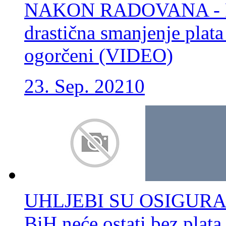
NAKON RADOVANA - POT
drastična smanjenje plata
ogorčeni (VIDEO)
23. Sep. 2021
0
UHLJEBI SU OSIGURANI:
BiH neće ostati bez plata