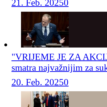
21. Feb. 2025
0
"VRIJEME JE ZA AKCIJU"
smatra najvažnijim za su
20. Feb. 2025
0