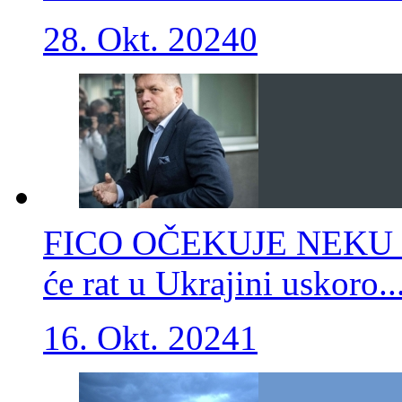
28. Okt. 2024
0
FICO OČEKUJE NEKU "
će rat u Ukrajini uskoro..
16. Okt. 2024
1