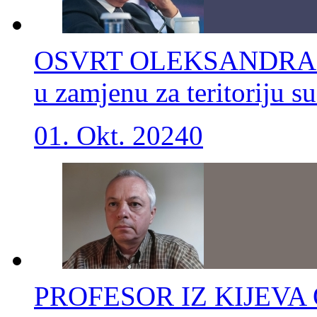
OSVRT OLEKSANDRA L
u zamjenu za teritoriju s
01. Okt. 2024
0
PROFESOR IZ KIJEV