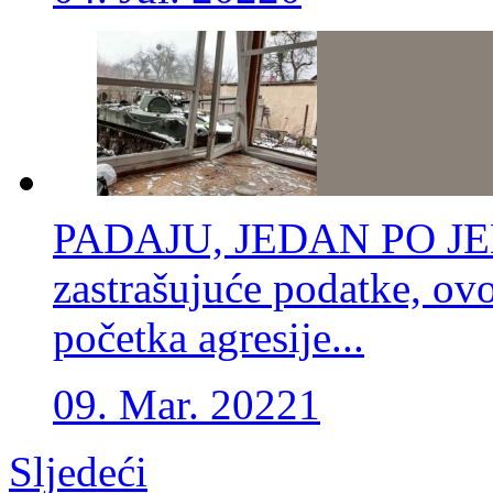
PADAJU, JEDAN PO JEDA
zastrašujuće podatke, ovo
početka agresije...
09. Mar. 2022
1
Sljedeći