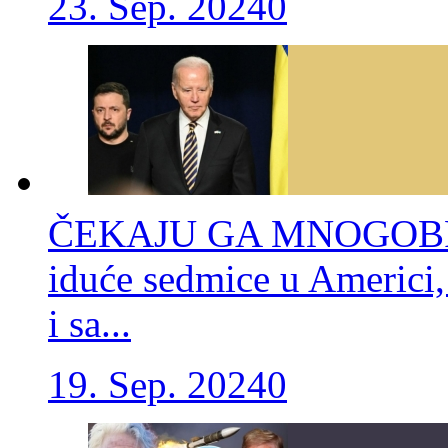
23. Sep. 2024
0
ČEKAJU GA MNOGOBRO
iduće sedmice u Americi, 
i sa...
19. Sep. 2024
0