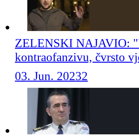
ZELENSKI NAJAVIO: "Uk
kontraofanzivu, čvrsto v
03. Jun. 2023
2