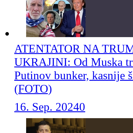
ATENTATOR NA TRUM
UKRAJINI: Od Muska tra
Putinov bunker, kasnije š
(FOTO)
16. Sep. 2024
0