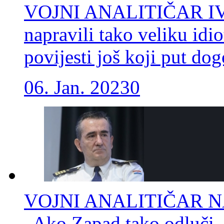
VOJNI ANALITIČAR IV
napravili tako veliku idio
povijesti još koji put d
06. Jan. 2023
0
VOJNI ANALITIČAR N
„Ako Zapad tako odluči, 