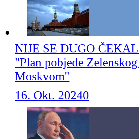
NIJE SE DUGO ČEKA
"Plan pobjede Zelenskog
Moskvom"
16. Okt. 2024
0