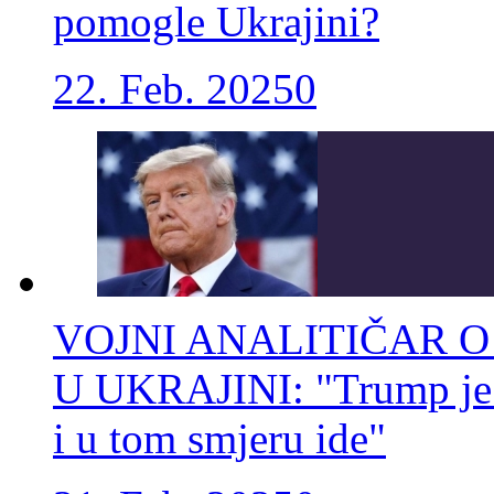
pomogle Ukrajini?
22. Feb. 2025
0
VOJNI ANALITIČAR 
U UKRAJINI: "Trump je s
i u tom smjeru ide"