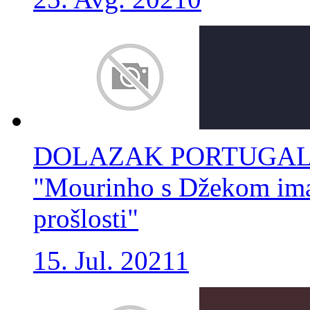
DOLAZAK PORTUGALC
"Mourinho s Džekom ima 
prošlosti"
15. Jul. 2021
1