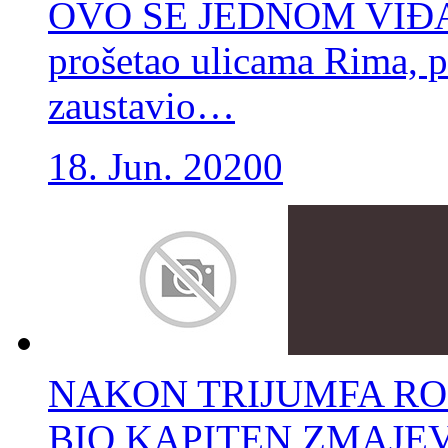
OVO SE JEDNOM VIĐA: E
prošetao ulicama Rima, p
zaustavio…
18. Jun. 2020
0
NAKON TRIJUMFA ROM
BIO KAPITEN ZMAJEVA: 