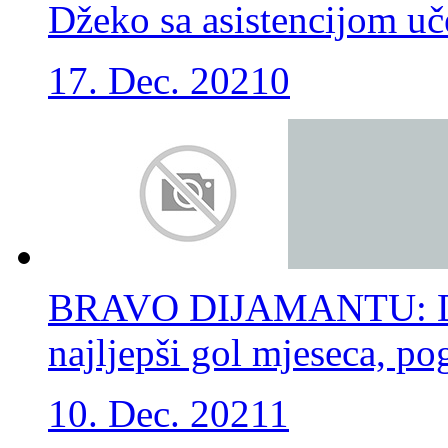
Džeko sa asistencijom uč
17. Dec. 2021
0
BRAVO DIJAMANTU: Džek
najljepši gol mjeseca, po
10. Dec. 2021
1