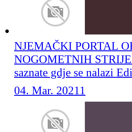
NJEMAČKI PORTAL OB
NOGOMETNIH STRIJELAC
saznate gdje se nalazi 
04. Mar. 2021
1