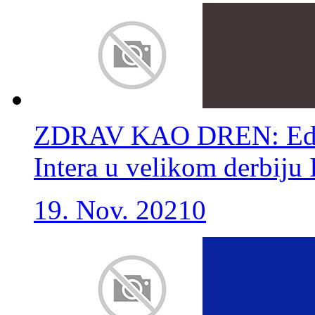
ZDRAV KAO DREN: Edin 
Intera u velikom derbiju 
19. Nov. 2021
0