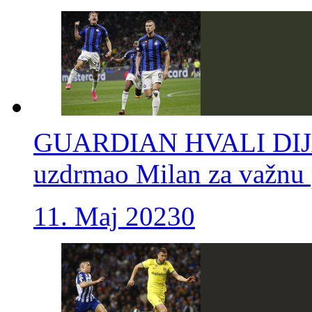
GUARDIAN HVALI DIJA
uzdrmao Milan za važnu 
11. Maj 2023
0