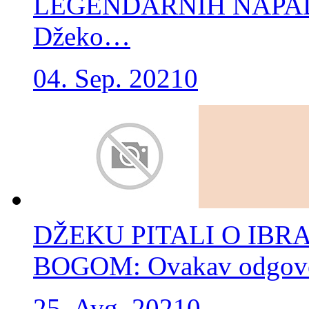
LEGENDARNIH NAPADAČA
Džeko…
04. Sep. 2021
0
DŽEKU PITALI O IBR
BOGOM: Ovakav odgovor 
25. Avg. 2021
0