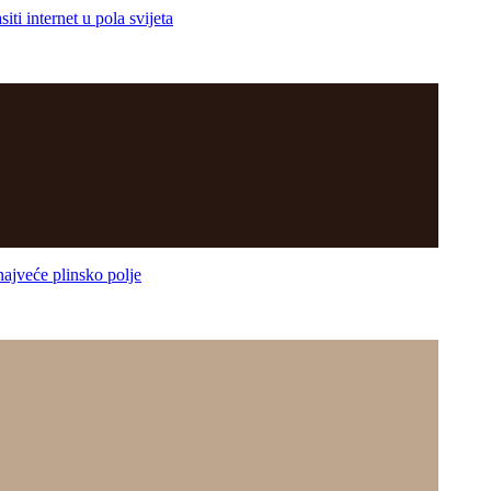
nternet u pola svijeta
veće plinsko polje