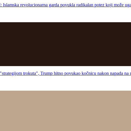
volucionarna garda povukla radikalan potez koji može ugasiti i
ijom trokuta", Trump hitno povukao kočnicu nakon napada na naj