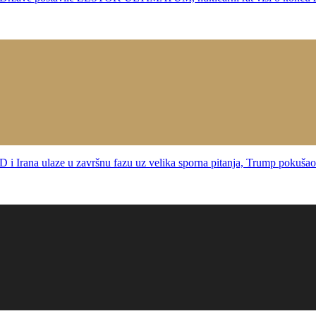
a ulaze u završnu fazu uz velika sporna pitanja, Trump pokušao u