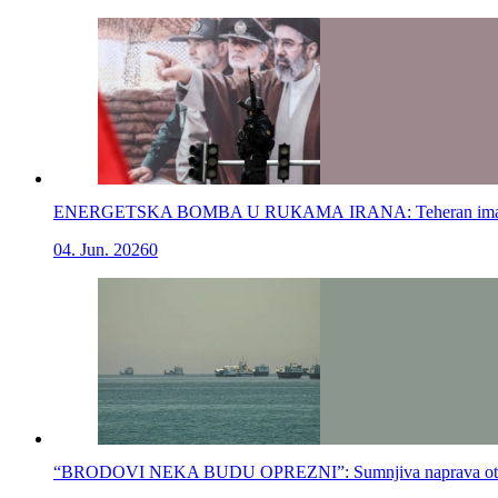
ENERGETSKA BOMBA U RUКАМА IRANA: Teheran ima novo o
04. Jun. 2026
0
“BRODOVI NEKA BUDU OPREZNI”: Sumnjiva naprava otkriven