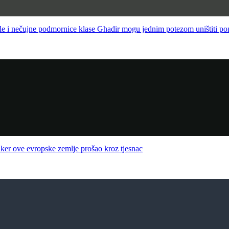
 podmornice klase Ghadir mogu jednim potezom uništiti pono
ve evropske zemlje prošao kroz tjesnac