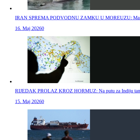
IRAN SPREMA PODVODNU ZAMKU U MOREUZU: Male i nečujne
16. Maj 2026
0
RIJEDAK PROLAZ KROZ HORMUZ: Na putu za Indiju tanker o
15. Maj 2026
0