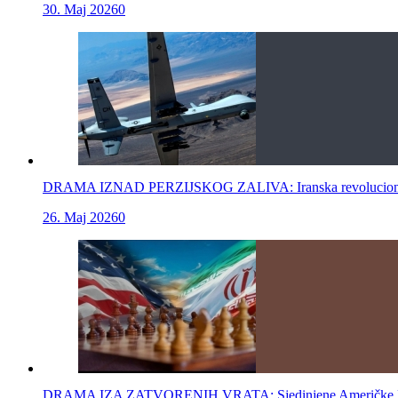
30. Maj 2026
0
DRAMA IZNAD PERZIJSKOG ZALIVA: Iranska revolucionarna gar
26. Maj 2026
0
DRAMA IZA ZATVORENIH VRATA: Sjedinjene Američke Drž