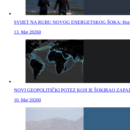
SVIJET NA RUBU NOVOG ENERGETSKOG ŠOKA: Hormuški tjes
13. Maj 2026
0
NOVI GEOPOLITIČKI POTEZ KOJI JE ŠOKIRAO ZAPAD: Iran uvodi
10. Maj 2026
0