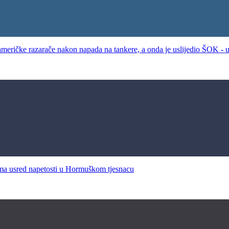
e razarače nakon napada na tankere, a onda je uslijedio ŠOK - u sv
usred napetosti u Hormuškom tjesnacu