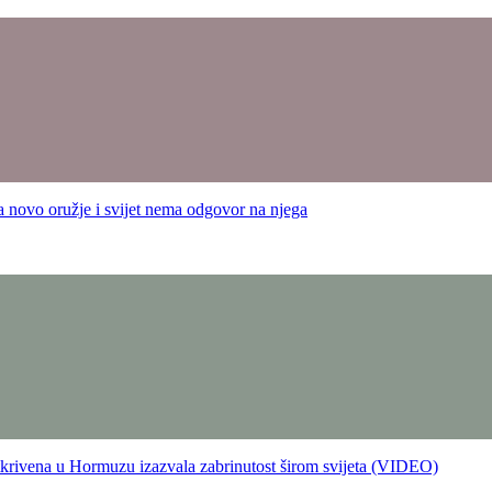
ružje i svijet nema odgovor na njega
a u Hormuzu izazvala zabrinutost širom svijeta (VIDEO)