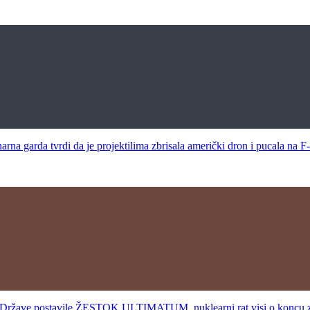
da tvrdi da je projektilima zbrisala američki dron i pucala na F
ave postavile ŽESTOK ULTIMATUM, nuklearni rat visi o koncu