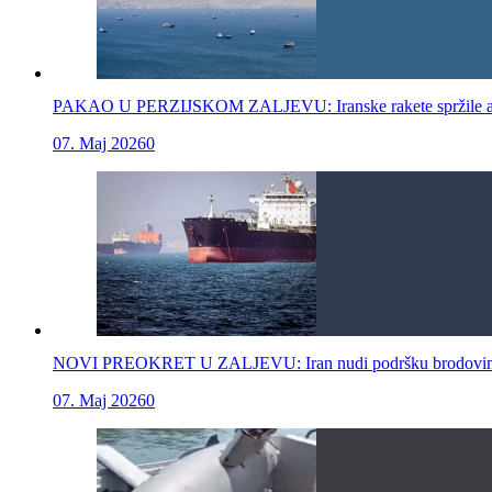
PAKAO U PERZIJSKOM ZALJEVU: Iranske rakete spržile američk
07. Maj 2026
0
NOVI PREOKRET U ZALJEVU: Iran nudi podršku brodovima 
07. Maj 2026
0