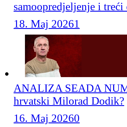
samoopredjeljenje i treći 
18. Maj 2026
1
ANALIZA SEADA NUMAN
hrvatski Milorad Dodik?
16. Maj 2026
0