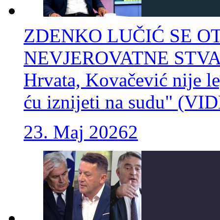
ZDENKO LUČIĆ SE OT
NEVJEROVATNE STVARI:
Hrvata, Kovačević nije l
ću iznijeti na sudu" (VI
23. Maj 2026
2