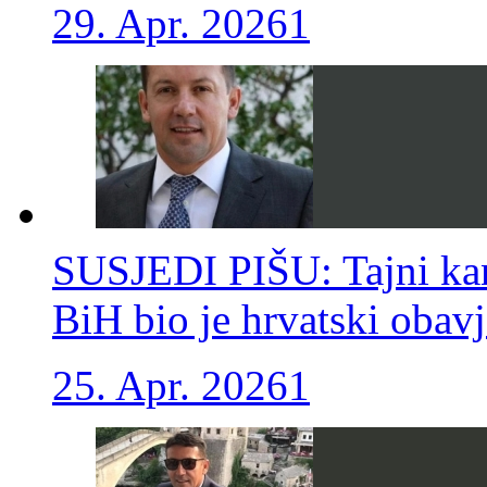
29. Apr. 2026
1
SUSJEDI PIŠU: Tajni kan
BiH bio je hrvatski obavje
25. Apr. 2026
1