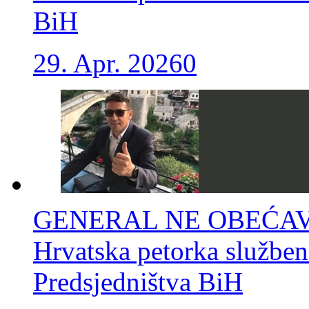
BiH
29. Apr. 2026
0
GENERAL NE OBEĆAV
Hrvatska petorka služben
Predsjedništva BiH