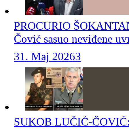
PROCURIO ŠOKANTAN
Čović sasuo neviđene uv
31. Maj 2026
3
SUKOB LUČIĆ-ČOVIĆ: Sv