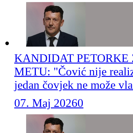
KANDIDAT PETORKE 
METU: "Čović nije realiz
jedan čovjek ne može vla
07. Maj 2026
0