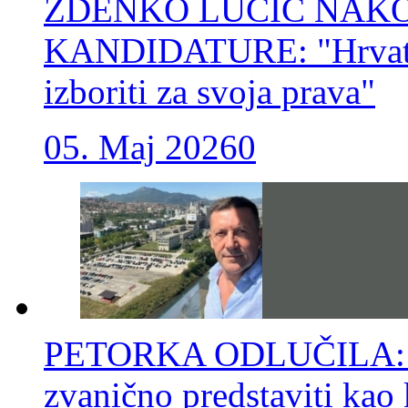
ZDENKO LUČIĆ NAK
KANDIDATURE: "Hrvati s
izboriti za svoja prava"
05. Maj 2026
0
PETORKA ODLUČILA: U 
zvanično predstaviti kao 