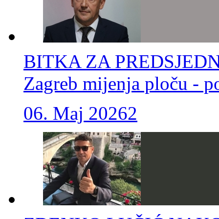
BITKA ZA PREDSJEDNIŠ
Zagreb mijenja ploču - p
06. Maj 2026
2