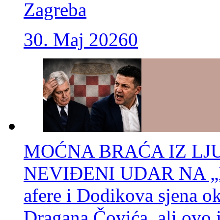
Zagreba
30. Maj 2026
0
MOĆNA BRAĆA IZ L
NEVIĐENI UDAR NA „
afere i Dodikova sjena ok
Dragana Čovića, ali ovo j