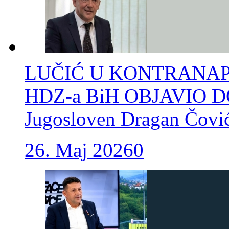
LUČIĆ U KONTRANAP
HDZ-a BiH OBJAVIO DO
Jugosloven Dragan Čovi
26. Maj 2026
0