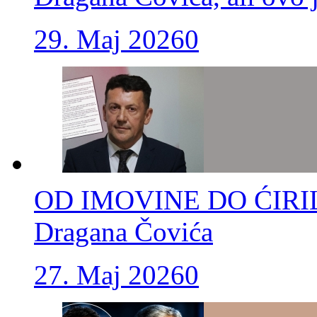
29. Maj 2026
0
OD IMOVINE DO ĆIRILICE
Dragana Čovića
27. Maj 2026
0