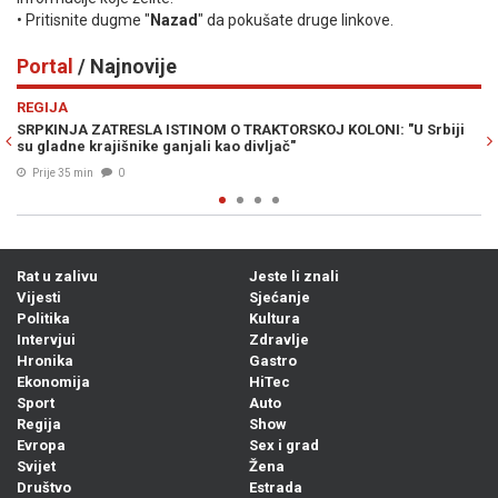
• Pritisnite dugme "
Nazad
" da pokušate druge linkove.
Portal
/ Najnovije
Previous
N
REGIJA
RA
SRPKINJA ZATRESLA ISTINOM O TRAKTORSKOJ KOLONI: "U Srbiji
NU
su gladne krajišnike ganjali kao divljač"
ka
Prije 35 min
0
Rat u zalivu
Jeste li znali
Vijesti
Sjećanje
Politika
Kultura
Intervjui
Zdravlje
Hronika
Gastro
Ekonomija
HiTec
Sport
Auto
Regija
Show
Evropa
Sex i grad
Svijet
Žena
Društvo
Estrada