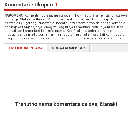
Komentari - Ukupno
0
NAPOMENA
: Komentari odražavaju stavove njihovih autora, a ne nužno i stavove
redakcije Slobodna Bosna. Molimo korisnike da se suzdrže od vrijeđanja,
psovanja i vulgarnog izražavanja. Redakcija zadržava pravo da obriše komentar
bez najave i objašnjenja. Zbog velikog broja komentara redakcija nije dužna
obrisati sve komentare koji krše pravila. Kao čitalac također prihvatate
mogućnost da među komentarima mogu biti pronađeni sadržaji koji mogu biti
u suprotnosti sa vašim vjerskim, moralnim i drugim načelima i uvjerenjima.
LISTA KOMENTARA
DODAJ KOMENTAR
Trenutno nema komentara za ovaj članak!