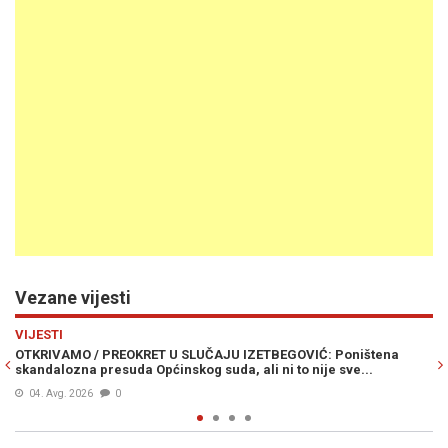
Vezane vijesti
Previous
N
MINI MARKET
KRET U SLUČAJU IZETBEGOVIĆ: Poništena
SEBIJA IZETBEGOVIĆ O
a Općinskog suda, ali ni to nije sve...
AJVATOVICE: Tradicija 
28. Jun. 2026
0