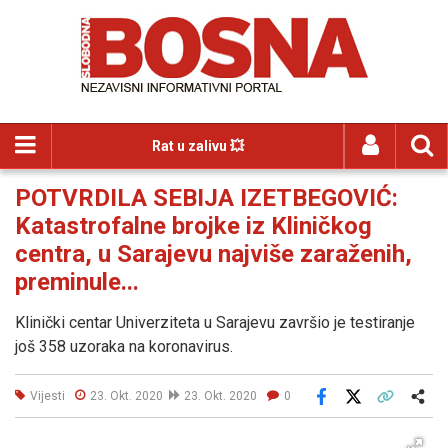
Rat u zalivu 💥
POTVRDILA SEBIJA IZETBEGOVIĆ:
Katastrofalne brojke iz Kliničkog
centra, u Sarajevu najviše zaraženih,
preminule...
Klinički centar Univerziteta u Sarajevu završio je testiranje
još 358 uzoraka na koronavirus.
Vijesti
23. Okt. 2020
23. Okt. 2020
0
Facebook
X
Kopiraj link
Više