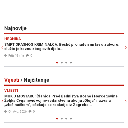
Najnovije
Previous
N
GASTRO
KRIMINALCA: Bešlić pronađen mrtav u zatvoru,
RECEPT STARI UVIJEK
 zbog ovih djela...
od tikvica, i ne zabo
0
Prije 21 min
0
Vijesti
/ Najčitanije
Previous
N
VIJESTI
: Članica Predsjedništva Bosne i Hercegovine
VRIJEME SE MIJENJA:
ić vojno-redarstvenu akciju „Oluja“ nazvala
stiže osvježenje, ve
očekuje se reakcija iz Zagreba...
05. Avg. 2026
0
0