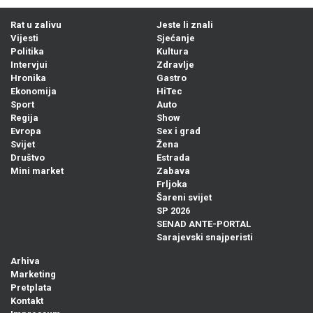
Rat u zalivu
Jeste li znali
Vijesti
Sjećanje
Politika
Kultura
Intervjui
Zdravlje
Hronika
Gastro
Ekonomija
HiTec
Sport
Auto
Regija
Show
Evropa
Sex i grad
Svijet
Žena
Društvo
Estrada
Mini market
Zabava
Frljoka
Šareni svijet
SP 2026
SENAD ANTE-PORTAL
Sarajevski snajperisti
Arhiva
Marketing
Pretplata
Kontakt