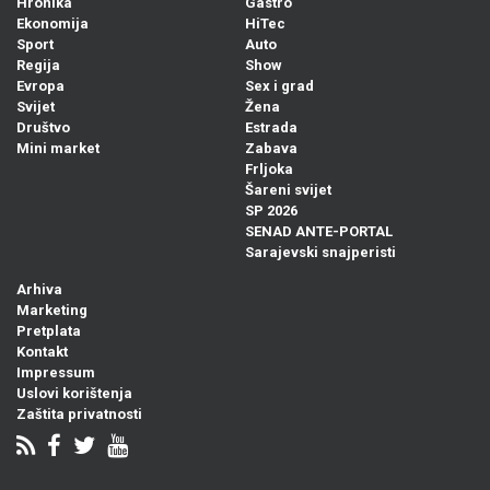
Hronika
Gastro
Ekonomija
HiTec
Sport
Auto
Regija
Show
Evropa
Sex i grad
Svijet
Žena
Društvo
Estrada
Mini market
Zabava
Frljoka
Šareni svijet
SP 2026
SENAD ANTE-PORTAL
Sarajevski snajperisti
Arhiva
Marketing
Pretplata
Kontakt
Impressum
Uslovi korištenja
Zaštita privatnosti