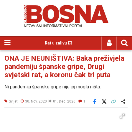
Rat u zalivu 💥
ONA JE NEUNIŠTIVA: Baka preživjela
pandemiju španske gripe, Drugi
svjetski rat, a koronu čak tri puta
Ni pandemija španske gripe nije joj mogla ništa.
Svijet
30. Nov. 2020
01. Dec. 2020
1
Facebook
X
Kopiraj link
Više