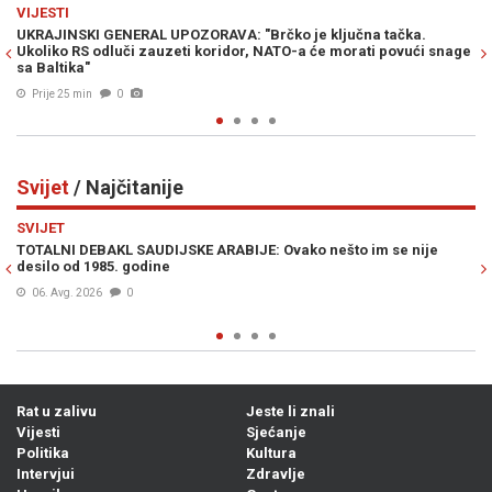
Previous
N
SVIJET
 je ključna tačka.
RIJAD DOBIO HLADAN TUŠ IZ WASHINGTONA:
-a će morati povući snage
potpisan, pa Trump odmah promijenio pravil
Prije 52 min
0
Svijet
/ Najčitanije
Previous
N
SVIJET
ko nešto im se nije
HILLARY CLINTON U PROGRAMU UŽIVO IZNE
„Spremna sam lično nominirati Trumpa za N
mir, ukoliko on...“
Prije 14h
0
Rat u zalivu
Jeste li znali
Vijesti
Sjećanje
Politika
Kultura
Intervjui
Zdravlje