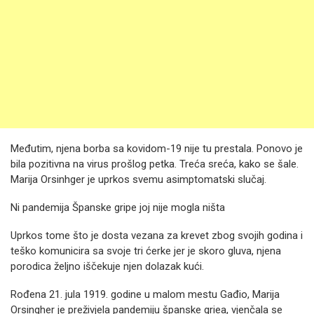
Međutim, njena borba sa kovidom-19 nije tu prestala. Ponovo je
bila pozitivna na virus prošlog petka. Treća sreća, kako se šale.
Marija Orsinhger je uprkos svemu asimptomatski slučaj.
Ni pandemija Španske gripe joj nije mogla ništa
Uprkos tome što je dosta vezana za krevet zbog svojih godina i
teško komunicira sa svoje tri ćerke jer je skoro gluva, njena
porodica željno iščekuje njen dolazak kući.
Rođena 21. jula 1919. godine u malom mestu Gađio, Marija
Orsingher je preživjela pandemiju španske griea, vjenčala se