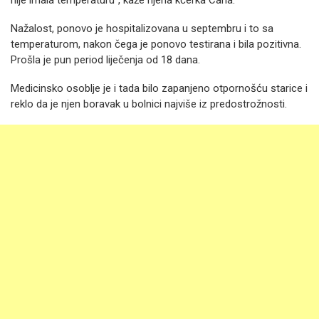
nije imala temperaturu“, kaže njena kćerka Carla.
Nažalost, ponovo je hospitalizovana u septembru i to sa
temperaturom, nakon čega je ponovo testirana i bila pozitivna.
Prošla je pun period liječenja od 18 dana.
Medicinsko osoblje je i tada bilo zapanjeno otpornošću starice i
reklo da je njen boravak u bolnici najviše iz predostrožnosti.