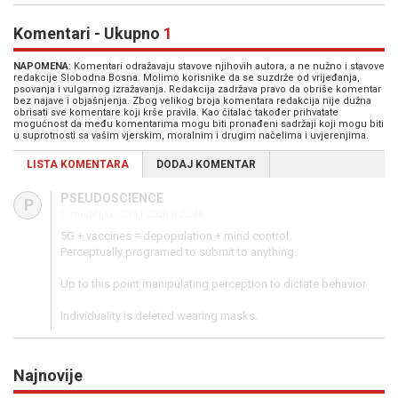
Komentari - Ukupno
1
NAPOMENA
: Komentari odražavaju stavove njihovih autora, a ne nužno i stavove
redakcije Slobodna Bosna. Molimo korisnike da se suzdrže od vrijeđanja,
psovanja i vulgarnog izražavanja. Redakcija zadržava pravo da obriše komentar
bez najave i objašnjenja. Zbog velikog broja komentara redakcija nije dužna
obrisati sve komentare koji krše pravila. Kao čitalac također prihvatate
mogućnost da među komentarima mogu biti pronađeni sadržaji koji mogu biti
u suprotnosti sa vašim vjerskim, moralnim i drugim načelima i uvjerenjima.
LISTA KOMENTARA
DODAJ KOMENTAR
PSEUDOSCIENCE
P
Ponedeljak, 30.11.2020 u 22:48
5G + vaccines = depopulation + mind control.
Perceptually programed to submit to anything.
Up to this point manipulating perception to dictate behavior.
Individuality is deleted wearing masks.
Najnovije