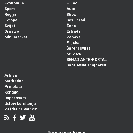
Ekonomija
HiTec
Sport
Auto
Regija
Show
Evropa
Sex i grad
Svijet
Žena
Društvo
Estrada
Mini market
Zabava
Frljoka
Šareni svijet
SP 2026
SENAD ANTE-PORTAL
Sarajevski snajperisti
Arhiva
Marketing
Pretplata
Kontakt
Impressum
Uslovi korištenja
Zaštita privatnosti
Sva prava zadržana.