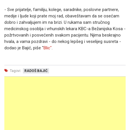
- Sve prijatelje, familiju, kolege, saradnike, poslovne partnere,
medije i ljude koji prate moj rad, obaveštavam da se osećam
dobro i zahvaljujem im na brizi. U rukama sam stručnog
medicinskog osoblja i vrhunskih lekara KBC-a Bežanijska Kosa -
požrtvovanih i posvećenih svakom pacijentu. Njima beskrajno
hvala, a vama pozdravi - do nekog lepšeg i veselijeg susreta -
dodao je Bajić, piše "
Blic"
.
Tagovi:
RADOŠ BAJIĆ