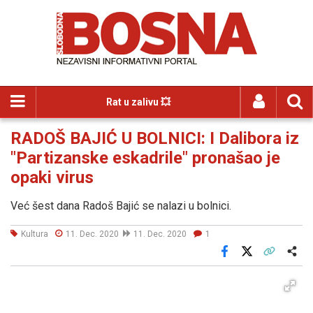
Rat u zalivu 💥
RADOŠ BAJIĆ U BOLNICI: I Dalibora iz
"Partizanske eskadrile" pronašao je
opaki virus
Već šest dana Radoš Bajić se nalazi u bolnici.
Kultura
11. Dec. 2020
11. Dec. 2020
1
Facebook
X
Kopiraj link
Više