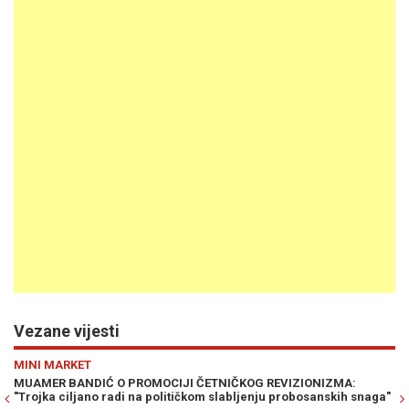
Vezane vijesti
Previous
N
DRUŠTVO
Ć O PROMOCIJI ČETNIČKOG REVIZIONIZMA:
NEJRA LATIĆ HULU
 radi na političkom slabljenju probosanskih snaga"
"Je li to nije dobro