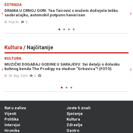
Previous
N
POLITIKA
OJ GORI: Tea Tairović s mužem doživjela tešku
BAKIR IZETBEGOV
, automobil potpuno havarisan
prekrižena, napr
Prije 4h
0
Kultura
/ Najčitanije
Previous
N
KULTURA
AĐAJ GODINE U SARAJEVU: Svi detalji o dolasku
OPĆINA NOVI GR
da The Prodigy na stadion "Grbavica"! (FOTO)
Bogat filmski pr
lokacije (FOTO)
6
0
06. Avg. 2026
0
Rat u zalivu
Jeste li znali
Vijesti
Sjećanje
Politika
Kultura
Intervjui
Zdravlje
Hronika
Gastro