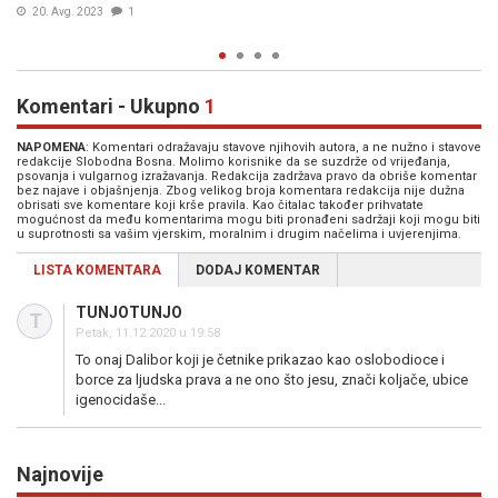
na SFF-u promoviran
1
19. Avg. 2023
9
Komentari - Ukupno
1
NAPOMENA
: Komentari odražavaju stavove njihovih autora, a ne nužno i stavove
redakcije Slobodna Bosna. Molimo korisnike da se suzdrže od vrijeđanja,
psovanja i vulgarnog izražavanja. Redakcija zadržava pravo da obriše komentar
bez najave i objašnjenja. Zbog velikog broja komentara redakcija nije dužna
obrisati sve komentare koji krše pravila. Kao čitalac također prihvatate
mogućnost da među komentarima mogu biti pronađeni sadržaji koji mogu biti
u suprotnosti sa vašim vjerskim, moralnim i drugim načelima i uvjerenjima.
LISTA KOMENTARA
DODAJ KOMENTAR
TUNJOTUNJO
T
Petak, 11.12.2020 u 19:58
To onaj Dalibor koji je četnike prikazao kao oslobodioce i
borce za ljudska prava a ne ono što jesu, znači koljače, ubice
igenocidaše...
Najnovije