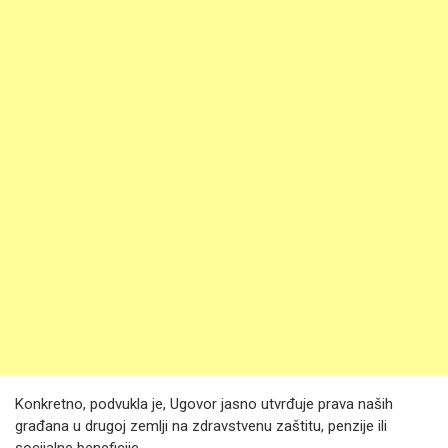
Konkretno, podvukla je, Ugovor jasno utvrđuje prava naših
građana u drugoj zemlji na zdravstvenu zaštitu, penzije ili