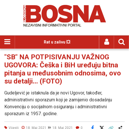
Rat u zalivu 💥
"SB" NA POTPISIVANJU VAŽNOG
UGOVORA: Češka i BiH uređuju bitna
pitanja u međusobnim odnosima, ovo
su detalji... (FOTO)
Gudeljević je istaknula da je novi Ugovor, također,
administrativni sporazum koji je zamijenio dosadašnju
Konvenciju o socijalnom osiguranju i administrativni
sporazum iz 1957. godine.
Vijesti
18. Maj 2021
18. Maj 2021
0