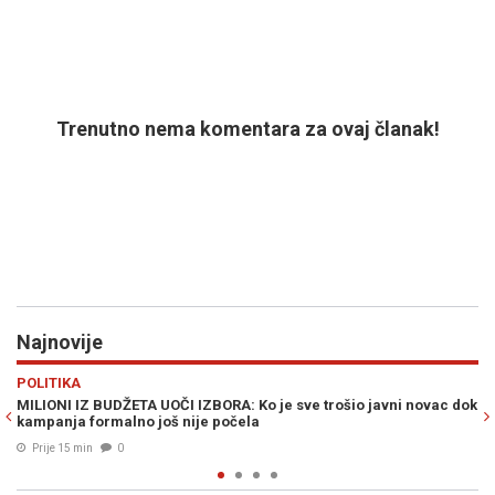
Trenutno nema komentara za ovaj članak!
Najnovije
Previous
N
REGIJA
avni novac dok
NEKO JE U OLUJI UBIO DEVET INVALIDA U KOLICIMA: "Niš
užasnije nisam vidio"
Prije 21 min
0