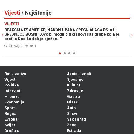
Vijesti
/ Najčitanije
Previous
N
VIJESTI
RS-a U
MUK U MOSTARU: Članica Predsjedništva Bosne i Herce
e koja je
Željka Cvijanović vojno-redarstvenu akciju „Oluja“ nazv
„zločinačkom“, očekuje se reakcija iz Zagreba...
04. Avg. 2026
0
Rat u zalivu
Jeste li znali
Vijesti
Sjećanje
Politika
Kultura
Intervjui
Zdravlje
Hronika
Gastro
Ekonomija
HiTec
Sport
Auto
Regija
Show
Evropa
Sex i grad
Svijet
Žena
Društvo
Estrada