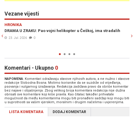
Vezane vijesti
Previous
N
EVROPA
stradalih
IZDRŽATI "PAKAO" NA ASFALTU: Pogledajte kako se Prag 
ekstremnim temperaturama na najpoznatijim turistički
lokacijama (VIDEO)
23. Jun. 2026
0
Komentari - Ukupno
0
NAPOMENA
: Komentari odražavaju stavove njihovih autora, a ne nužno i stavove
redakcije Slobodna Bosna. Molimo korisnike da se suzdrže od vrijeđanja,
psovanja i vulgarnog izražavanja. Redakcija zadržava pravo da obriše komentar
bez najave i objašnjenja. Zbog velikog broja komentara redakcija nije dužna
obrisati sve komentare koji krše pravila. Kao čitalac također prihvatate
mogućnost da među komentarima mogu biti pronađeni sadržaji koji mogu biti
u suprotnosti sa vašim vjerskim, moralnim i drugim načelima i uvjerenjima.
LISTA KOMENTARA
DODAJ KOMENTAR