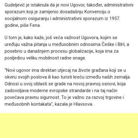
Gudeljević je istaknula da je novi Ugovor, također, administrativni
sporazum koji je zamijenio dosadašnju Konvenciju o
socijalnom osiguranju i administrativni sporazum iz 1957.
godine, piše Fena.
U tom je, kako kaže, još veća važnost Ugovora, kojim se
uređuju važna pitanja u međusobnim odnosima Češke i BiH, a
posebno u današnjem procesu globalizacije, koja ima za
posljedicu veliku mobilnost radne snage.
"Novi ugovor ima direktan utjecaj na živote građana koji se u
okviru svojih poslova ili kao turisti kreću između naših zemalja.
Odnosi u ovoj oblasti se grade na novoj pravnoj osnovi, koja
zadovoljava moderne evropske strandarde i na taj način
povećava pravnu sigurnost. To je važno za razvoj trgovine i
međusobnih kontakata", kazala je Hlavsova.