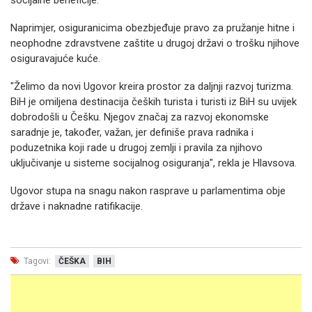
socijalne beneficije.
Naprimjer, osiguranicima obezbjeđuje pravo za pružanje hitne i
neophodne zdravstvene zaštite u drugoj državi o trošku njihove
osiguravajuće kuće.
"Želimo da novi Ugovor kreira prostor za daljnji razvoj turizma.
BiH je omiljena destinacija čeških turista i turisti iz BiH su uvijek
dobrodošli u Češku. Njegov značaj za razvoj ekonomske
saradnje je, također, važan, jer definiše prava radnika i
poduzetnika koji rade u drugoj zemlji i pravila za njihovo
uključivanje u sisteme socijalnog osiguranja", rekla je Hlavsova.
Ugovor stupa na snagu nakon rasprave u parlamentima obje
države i naknadne ratifikacije.
Tagovi:
ČEŠKA
BIH