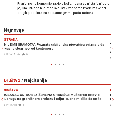
Franjo, nema kome nije zabio u ledja, nezna se ni sta je ni gdje
je, luta i nikada nije imao svoj stav vec samo krade izjave od
drugih, populista na aparatima jer mu pada Tadicka
Najnovije
Previous
N
SPORT
 priznala da
"SAD VIDIM ZAŠTO NEKI PRVO KAŽU ŽELJO, PA POSLIJE
TATA": Popularni hrvatski Youtuber oduševljen atmosf
Grbavici
Prije 31 min
0
Društvo
/ Najčitanije
Previous
N
DRUŠTVO
 ostavio
NAGLI PREOKRET: AccuWeather objavio vremensku pr
a da se šali
Bosnu i Hercegovinu...
07. Avg. 2026
0