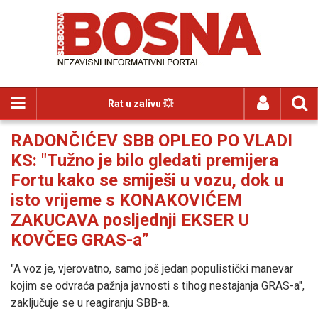
Rat u zalivu 💥
RADONČIĆEV SBB OPLEO PO VLADI
KS: "Tužno je bilo gledati premijera
Fortu kako se smiješi u vozu, dok u
isto vrijeme s KONAKOVIĆEM
ZAKUCAVA posljednji EKSER U
KOVČEG GRAS-a”
"A voz je, vjerovatno, samo još jedan populistički manevar
kojim se odvraća pažnja javnosti s tihog nestajanja GRAS-a",
zaključuje se u reagiranju SBB-a.