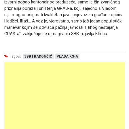
izvorni posao kantonalnog preduzeća, samo je čin zvaničnog
priznanja poraza i uništenja GRAS-a, koji, zajedno s Vladom,
nije mogao osigurati kvalitetan javni prijevoz za građane općina
Hadžići, Ilijaš... A voz je, vjerovatno, samo još jedan populistički
manevar kojim se odvraća pažnja javnosti s tihog nestajanja
GRAS-a", zaključuje se u reagiranju SBB-a, javlja Klix.ba.
Tagovi:
SBB I RADONČIĆ
VLADA KS-A