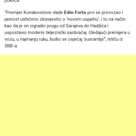
pokrića.
"Premijer Konakovićeve vlade
Edin Forto
prvi se provozao i
javnost ushićeno obavijestio o 'novom uspjehu', i to na način
kao da je on izgradio prugu od Sarajeva do Hadžića i
uspostavio moderni željeznički saobraćaj. Gledajući premijera u
vozu, u najmanju ruku, budio se osjećaj 'susramlja'", ističu iz
SBB-a.