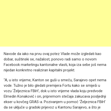
Navode da iako na prvu ovaj potez Vlade može izgledati kao
dobar, suštinski se, nažalost, ponovo radi samo o novom
Facebook marketingu kantonalne vlasti, koja iza sebe još nema
nijedan konkretno realiziran kapitalni projekt.
"A, u isto vrijeme, Kanton se guši u smeću, Sarajevo opet nema
vode. Tužno je bilo gledati premijera Fortu kako se smiješi u
vozu 'Željeznica FBiH', dok u isto vrijeme vlada koju predvode
Elmedin Konaković i on, pripremom stečaja zakucava posljednji
ekser u kovčeg GRAS-a. Pozivanjem u pomoć 'Željeznica FBiH'
da se uključe u gradski prijevoz u Kantonu Sarajevo, a što je