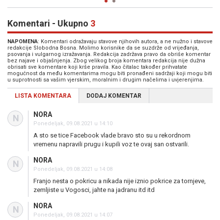
Komentari - Ukupno
3
NAPOMENA
: Komentari odražavaju stavove njihovih autora, a ne nužno i stavove
redakcije Slobodna Bosna. Molimo korisnike da se suzdrže od vrijeđanja,
psovanja i vulgarnog izražavanja. Redakcija zadržava pravo da obriše komentar
bez najave i objašnjenja. Zbog velikog broja komentara redakcija nije dužna
obrisati sve komentare koji krše pravila. Kao čitalac također prihvatate
mogućnost da među komentarima mogu biti pronađeni sadržaji koji mogu biti
u suprotnosti sa vašim vjerskim, moralnim i drugim načelima i uvjerenjima.
LISTA KOMENTARA
DODAJ KOMENTAR
NORA
N
Ponedeljak, 09.08.2021 u 14:10
A sto se tice Facebook vlade bravo sto su u rekordnom
vremenu napravili prugu i kupili voz te ovaj san ostvarili.
NORA
N
Ponedeljak, 09.08.2021 u 14:08
Franjo nesta o pokricu a nikada nije iznio pokrice za tornjeve,
zemljiste u Vogosci, jahte na jadranu itd itd
NORA
N
Ponedeljak, 09.08.2021 u 14:07