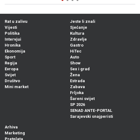
Rat u zalivu
Jeste li znali
Vijesti
Sjećanje
Politika
Kultura
Intervjui
Zdravlje
Hronika
Gastro
Ekonomija
HiTec
Sport
Auto
Regija
Show
Evropa
Sex i grad
Svijet
Žena
Društvo
Estrada
Mini market
Zabava
Frljoka
Šareni svijet
SP 2026
SENAD ANTE-PORTAL
Sarajevski snajperisti
Arhiva
Marketing
Pretplata