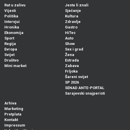
Rat u zalivu
Jeste li znali
Vijesti
Sjećanje
Politika
Kultura
Intervjui
Zdravlje
Hronika
Gastro
Ekonomija
HiTec
Sport
Auto
Regija
Show
Evropa
Sex i grad
Svijet
Žena
Društvo
Estrada
Mini market
Zabava
Frljoka
Šareni svijet
SP 2026
SENAD ANTE-PORTAL
Sarajevski snajperisti
Arhiva
Marketing
Pretplata
Kontakt
Impressum