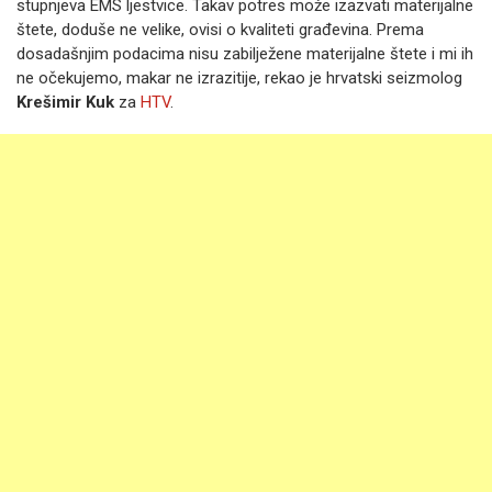
stupnjeva EMS ljestvice. Takav potres može izazvati materijalne
štete, doduše ne velike, ovisi o kvaliteti građevina. Prema
dosadašnjim podacima nisu zabilježene materijalne štete i mi ih
ne očekujemo, makar ne izrazitije, rekao je hrvatski seizmolog
Krešimir Kuk
za
HTV
.