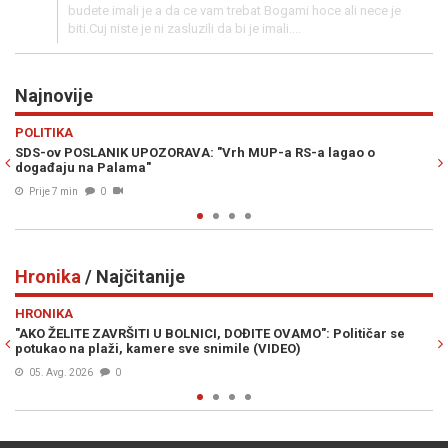
budete imali je a da ce vam trebat Bogami hoce ali nece je
biti.Cuj niste je ni zasluzili da bi je imali....
Najnovije
Previous
N
MINI MARKET
UPOZORAVA: "Vrh MUP-a RS-a lagao o
ULTIMTUM IZ ZENIČKE Ž
ma"
poručili upravi šta slij
Prije 15 min
0
Hronika
/ Najčitanije
Previous
N
HRONIKA
ITI U BOLNICI, DOĐITE OVAMO": Političar se
"MALO SU ZALUTALI": Ka
 kamere sve snimile (VIDEO)
kolegama u SBK prije n
04. Avg. 2026
0