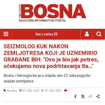
Rat u zalivu 💥
SEIZMOLOG KUK NAKON
ZEMLJOTRESA KOJI JE UZNEMIRIO
GRAĐANE BiH: "Ovo je bio jak potres,
očekujemo nova podrhtavanja tla..."
Bosnu i Hercegovinu je u srijedu oko 22 sata pogodio
snažan zemljotres.
Hronika
07. Okt. 2021
07. Okt. 2021
1
Facebook
X
Kopiraj link
Više