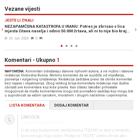
Vezane vijesti
Previous
N
HRONIKA
OFA U IRANU: Potres je zbrisao s lica
ZASTRAŠUJUĆE PODRHTAVAN
 odnio 50.000 žrtava, ali ni to nije bio kraj…
stepeni po Richteru danas
16. Jun. 2026
0
Komentari - Ukupno
1
NAPOMENA
: Komentari odražavaju stavove njihovih autora, a ne nužno i stavove
redakcije Slobodna Bosna. Molimo korisnike da se suzdrže od vrijeđanja,
psovanja i vulgarnog izražavanja. Redakcija zadržava pravo da obriše komentar
bez najave i objašnjenja. Zbog velikog broja komentara redakcija nije dužna
obrisati sve komentare koji krše pravila. Kao čitalac također prihvatate
mogućnost da među komentarima mogu biti pronađeni sadržaji koji mogu biti
u suprotnosti sa vašim vjerskim, moralnim i drugim načelima i uvjerenjima.
LISTA KOMENTARA
DODAJ KOMENTAR
LINCOLN
L
Četvrtak, 07.10.2021 u 11:02
U skorijoj buducnosti zemljotresna "FESTA"ce stici u Hrvatsku
bice mnogo toga ravno. Poslije te "FESTE" sretno Hrvati ako