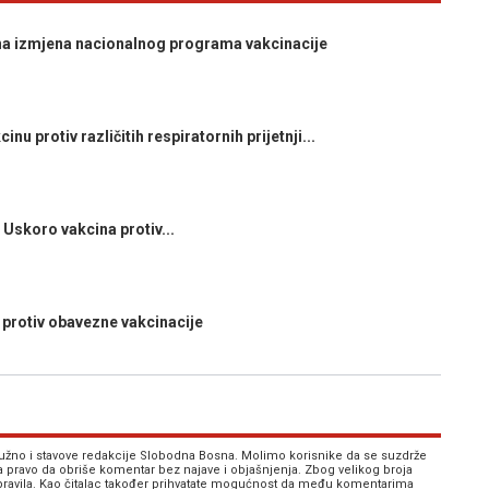
izmjena nacionalnog programa vakcinacije
protiv različitih respiratornih prijetnji...
skoro vakcina protiv...
protiv obavezne vakcinacije
 nužno i stavove redakcije Slobodna Bosna. Molimo korisnike da se suzdrže
va pravo da obriše komentar bez najave i objašnjenja. Zbog velikog broja
 pravila. Kao čitalac također prihvatate mogućnost da među komentarima