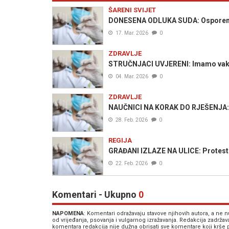
ŠARENI SVIJET
DONESENA ODLUKA SUDA: Osporena 
17. Mar. 2026
0
ZDRAVLJE
STRUČNJACI UVJERENI: Imamo vakcinu 
04. Mar. 2026
0
ZDRAVLJE
NAUČNICI NA KORAK DO RJEŠENJA: U
28. Feb. 2026
0
REGIJA
GRAĐANI IZLAZE NA ULICE: Protest 
22. Feb. 2026
0
Komentari - Ukupno
0
NAPOMENA
: Komentari odražavaju stavove njihovih autora, a ne
od vrijeđanja, psovanja i vulgarnog izražavanja. Redakcija zadrža
komentara redakcija nije dužna obrisati sve komentare koji krše