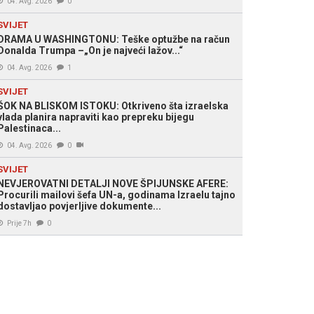
04. Avg. 2026
0
SVIJET
DRAMA U WASHINGTONU: Teške optužbe na račun
Donalda Trumpa –„On je najveći lažov...“
04. Avg. 2026
1
SVIJET
ŠOK NA BLISKOM ISTOKU: Otkriveno šta izraelska
vlada planira napraviti kao prepreku bijegu
Palestinaca...
04. Avg. 2026
0
SVIJET
NEVJEROVATNI DETALJI NOVE ŠPIJUNSKE AFERE:
Procurili mailovi šefa UN-a, godinama Izraelu tajno
dostavljao povjerljive dokumente...
Prije 7h
0