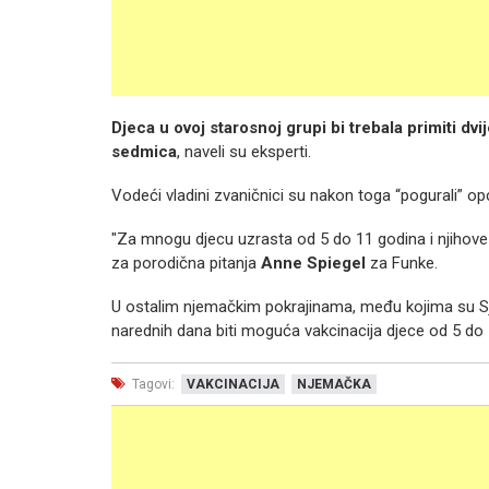
Djeca u ovoj starosnoj grupi bi trebala primiti d
sedmica
, naveli su eksperti.
Vodeći vladini zvaničnici su nakon toga “pogurali” op
"Za mnogu djecu uzrasta od 5 do 11 godina i njihove p
za porodična pitanja
Anne Spiegel
za Funke.
U ostalim njemačkim pokrajinama, među kojima su Sje
narednih dana biti moguća vakcinacija djece od 5 do 
Tagovi:
VAKCINACIJA
NJEMAČKA