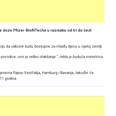
vije doze Pfizer-BioNTecha u razmaku od tri do šest
ciju da vakcine budu dostupne za mlađu djecu u cijeloj zemlji.
orodice, ovo je veliko olakšanje ", rekla je buduća ministrica
verna Rajna-Vestfalija, Hamburg i Bavarija, također će
11 godina.