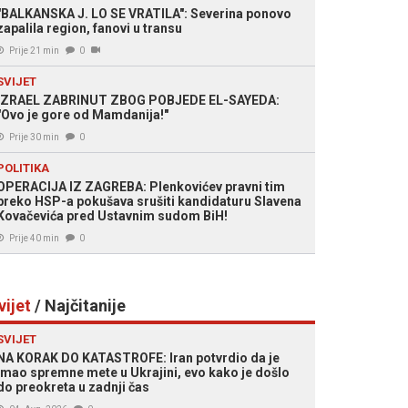
"BALKANSKA J. LO SE VRATILA": Severina ponovo
zapalila region, fanovi u transu
Prije 21 min
0
SVIJET
IZRAEL ZABRINUT ZBOG POBJEDE EL-SAYEDA:
"Ovo je gore od Mamdanija!"
Prije 30 min
0
POLITIKA
OPERACIJA IZ ZAGREBA: Plenkovićev pravni tim
preko HSP-a pokušava srušiti kandidaturu Slavena
Kovačevića pred Ustavnim sudom BiH!
Prije 40 min
0
vijet
/ Najčitanije
SVIJET
NA KORAK DO KATASTROFE: Iran potvrdio da je
imao spremne mete u Ukrajini, evo kako je došlo
do preokreta u zadnji čas