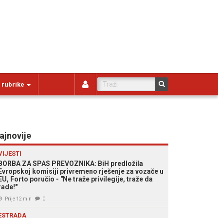
 rubrike
ajnovije
VIJESTI
BORBA ZA SPAS PREVOZNIKA: BiH predložila
Evropskoj komisiji privremeno rješenje za vozače u
EU, Forto poručio - "Ne traže privilegije, traže da
rade!"
Prije 12 min
0
ESTRADA