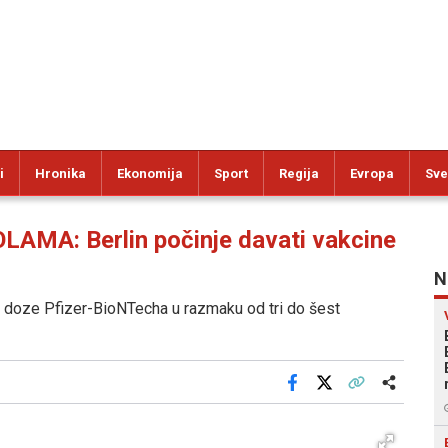
i
Hronika
Ekonomija
Sport
Regija
Evropa
Sve
MA: Berlin počinje davati vakcine
N
ije doze Pfizer-BioNTecha u razmaku od tri do šest
Facebook
X
Kopiraj link
Više