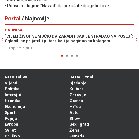
• Pritisnite dugme "
Nazad
" da pokušate druge linkove.
Portal
/ Najnovije
Previous
N
HRONIKA
RA
"CIJELI ŽIVOT SE MUČIO DA ZARADI I SAD JE STRADAO NA POSLU":
PA
Oglasili se prijatelji putara koji je poginuo sa kolegom
Do
Prije 7 min
0
Rat u zalivu
Jeste li znali
Vijesti
Sjećanje
Politika
Kultura
Intervjui
Zdravlje
Hronika
Gastro
Ekonomija
HiTec
Sport
Auto
Regija
Show
Evropa
Sex i grad
Svijet
Žena
Društvo
Estrada