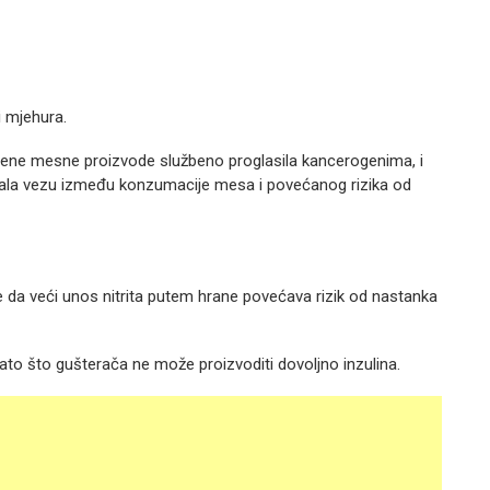
i mjehura.
đene mesne proizvode službeno proglasila kancerogenima, i
kazala vezu između konzumacije mesa i povećanog rizika od
 je da veći unos nitrita putem hrane povećava rizik od nastanka
zato što gušterača ne može proizvoditi dovoljno inzulina.