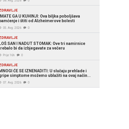
06. Avg. 2026
0
ZDRAVLJE
IMATE GA U KUHINJI: Ova biljka poboljšava
pamćenje i štiti od Alzheimerove bolesti
05. Avg. 2026
0
ZDRAVLJE
LOŠ SAN I NADUT STOMAK: Ove tri namirnice
trebalo bi da izbjegavate za večeru
Prije 16h
0
ZDRAVLJE
MNOGI ĆE SE IZNENADITI: U slučaju prehlade i
gripe simptome možemo ublažiti na ovaj način...
07. Avg. 2026
0