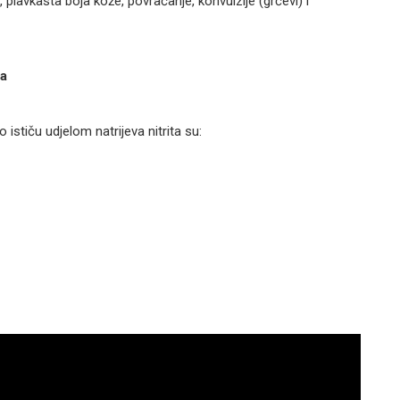
plavkasta boja kože, povraćanje, konvulzije (grčevi) i
ma
stiču udjelom natrijeva nitrita su: