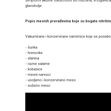
Simptomi akutne toksičnosti su mučnina, vrtoglavica, 
glavobolje.
Popis mesnih prerađevina koje su bogate nitriti
Vakumirane i konzervirane namirnice koje se posebno i
- šunka
- hrenovke
- slanina
- razne salame
- kobasice
- mesni naresci
- usoljeno i konzervirano meso
- sušeno meso