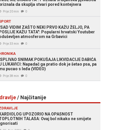
priznala da skuplja stvari pored kontejnera
Prije 20 min
0
SPORT
"SAD VIDIM ZAŠTO NEKI PRVO KAŽU ŽELJO, PA
POSLIJE KAŽU TATA": Popularni hrvatski Youtuber
oduševljen atmosferom na Grbavici
Prije 33 min
0
HRONIKA
ISPLIVAO SNIMAK POKUŠAJA LIKVIDACIJE DABIĆA
U LUKAVICI: Napadač ga pratio dok je šetao psa, pa
mu pucao s leđa (VIDEO)
Prije 38 min
0
dravlje
/ Najčitanije
ZDRAVLJE
KARDIOLOG UPOZORIO NA OPASNOST
TOPLOTNIH TALASA: Ovaj bol nikako ne smijete
ignorisati