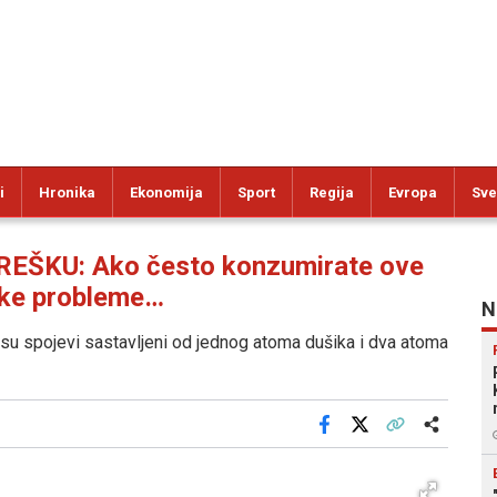
i
Hronika
Ekonomija
Sport
Regija
Evropa
Sve
EŠKU: Ako često konzumirate ove
like probleme…
N
ski su spojevi sastavljeni od jednog atoma dušika i dva atoma
Facebook
X
Kopiraj link
Više