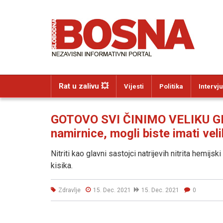
Rat u zalivu 💥
Vijesti
Politika
Intervju
GOTOVO SVI ČINIMO VELIKU GR
namirnice, mogli biste imati ve
Nitriti kao glavni sastojci natrijevih nitrita hemij
kisika.
Zdravlje
15. Dec. 2021
15. Dec. 2021
0