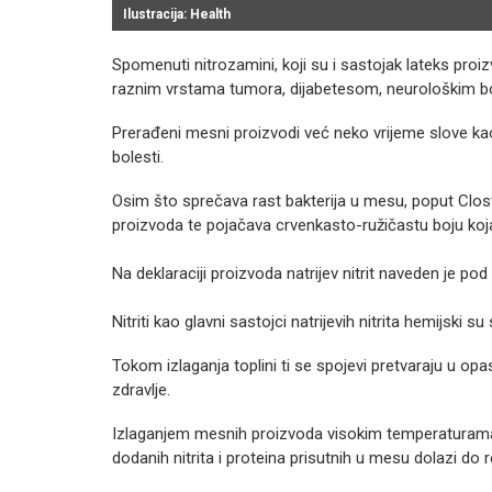
Ilustracija: Health
Spomenuti nitrozamini, koji su i sastojak lateks pro
raznim vrstama tumora, dijabetesom, neurološkim b
Prerađeni mesni proizvodi već neko vrijeme slove ka
bolesti.
Osim što sprečava rast bakterija u mesu, poput Clostr
proizvoda te pojačava crvenkasto-ružičastu boju koj
Na deklaraciji proizvoda natrijev nitrit naveden je 
Nitriti kao glavni sastojci natrijevih nitrita hemijski
Tokom izlaganja toplini ti se spojevi pretvaraju u op
zdravlje.
Izlaganjem mesnih proizvoda visokim temperaturama, p
dodanih nitrita i proteina prisutnih u mesu dolazi do