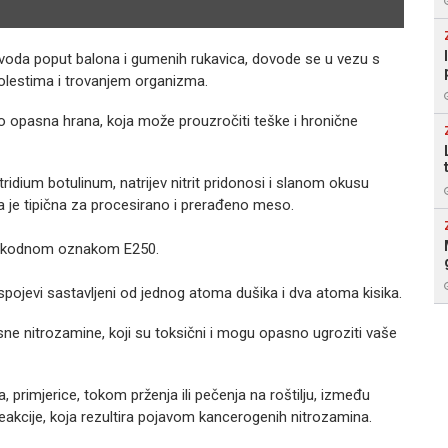
izvoda poput balona i gumenih rukavica, dovode se u vezu s
olestima i trovanjem organizma.
o opasna hrana, koja može prouzročiti teške i hronične
idium botulinum, natrijev nitrit pridonosi i slanom okusu
a je tipična za procesirano i prerađeno meso.
pod kodnom oznakom E250.
 su spojevi sastavljeni od jednog atoma dušika i dva atoma kisika.
asne nitrozamine, koji su toksični i mogu opasno ugroziti vaše
rimjerice, tokom prženja ili pečenja na roštilju, između
 reakcije, koja rezultira pojavom kancerogenih nitrozamina.