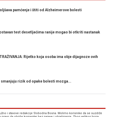
ljšava pamćenje i štiti od Alzheimerove bolesti
van test desetljećima ranije mogao bi otkriti nastanak
AŽIVANJA: Rijetko koja osoba ima obje dijagnoze ovih
smanjuju rizik od opake bolesti mozga...
 nužno i stavove redakcije Slobodna Bosna. Molimo korisnike da se suzdrže
va pravo da obriše komentar bez najave i objašnjenja. Zbog velikog broja