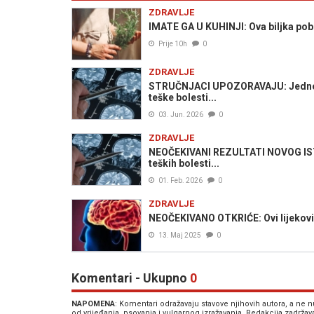
ZDRAVLJE
IMATE GA U KUHINJI: Ova biljka pobo
Prije 10h
0
ZDRAVLJE
STRUČNJACI UPOZORAVAJU: Jednosta
teške bolesti...
03. Jun. 2026
0
ZDRAVLJE
NEOČEKIVANI REZULTATI NOVOG ISTR
teških bolesti...
01. Feb. 2026
0
ZDRAVLJE
NEOČEKIVANO OTKRIĆE: Ovi lijekovi 
13. Maj 2025
0
Komentari - Ukupno
0
NAPOMENA
: Komentari odražavaju stavove njihovih autora, a ne
od vrijeđanja, psovanja i vulgarnog izražavanja. Redakcija zadrža