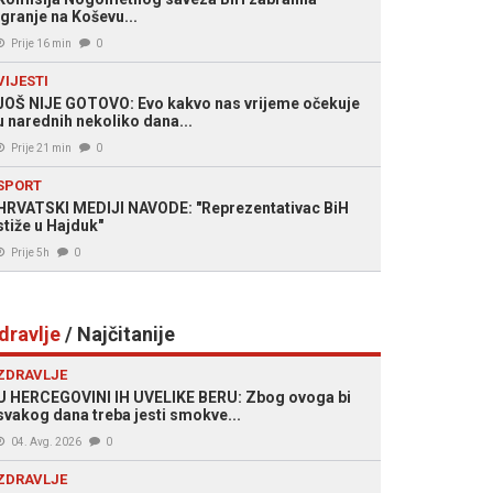
igranje na Koševu...
Prije 16 min
0
VIJESTI
JOŠ NIJE GOTOVO: Evo kakvo nas vrijeme očekuje
u narednih nekoliko dana...
Prije 21 min
0
SPORT
HRVATSKI MEDIJI NAVODE: "Reprezentativac BiH
stiže u Hajduk"
Prije 5h
0
dravlje
/ Najčitanije
ZDRAVLJE
U HERCEGOVINI IH UVELIKE BERU: Zbog ovoga bi
svakog dana treba jesti smokve...
04. Avg. 2026
0
ZDRAVLJE