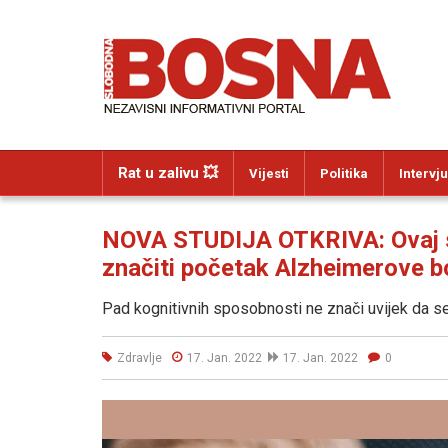
Rat u zalivu 💥
Vijesti
Politika
Intervju
NOVA STUDIJA OTKRIVA: Ovaj s
značiti početak Alzheimerove b
Pad kognitivnih sposobnosti ne znači uvijek da se 
Zdravlje
17. Jan. 2022
17. Jan. 2022
0