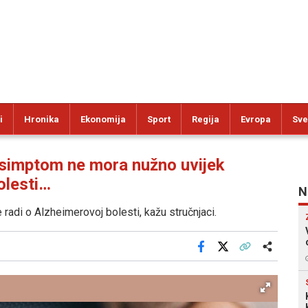
i
Hronika
Ekonomija
Sport
Regija
Evropa
Sve
imptom ne mora nužno uvijek
olesti…
N
radi o Alzheimerovoj bolesti, kažu stručnjaci.
Facebook
X
Kopiraj link
Više