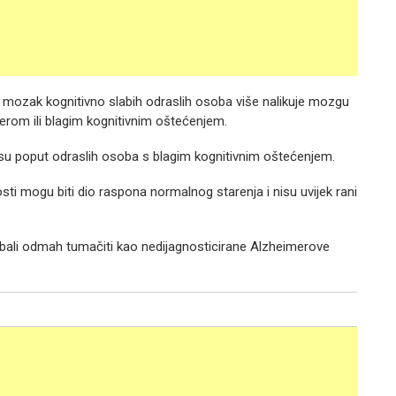
da mozak kognitivno slabih odraslih osoba više nalikuje mozgu
rom ili blagim kognitivnim oštećenjem.
e su poput odraslih osoba s blagim kognitivnim oštećenjem.
osti mogu biti dio raspona normalnog starenja i nisu uvijek rani
i trebali odmah tumačiti kao nedijagnosticirane Alzheimerove