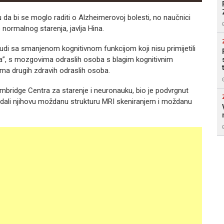
u da bi se moglo raditi o Alzheimerovoj bolesti, no naučnici
 normalnog starenja, javlja Hina.
di sa smanjenom kognitivnom funkcijom koji nisu primijetili
”, s mozgovima odraslih osoba s blagim kognitivnim
a drugih zdravih odraslih osoba.
 Cambridge Centra za starenje i neuronauku, bio je podvrgnut
ledali njihovu moždanu strukturu MRI skeniranjem i moždanu