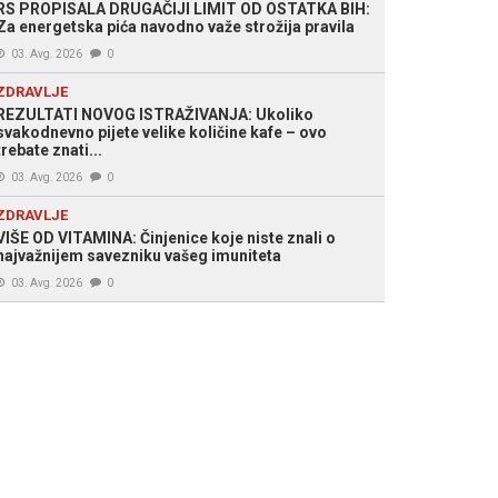
RS PROPISALA DRUGAČIJI LIMIT OD OSTATKA BIH:
Za energetska pića navodno važe strožija pravila
03. Avg. 2026
0
ZDRAVLJE
REZULTATI NOVOG ISTRAŽIVANJA: Ukoliko
svakodnevno pijete velike količine kafe – ovo
trebate znati...
03. Avg. 2026
0
ZDRAVLJE
VIŠE OD VITAMINA: Činjenice koje niste znali o
najvažnijem savezniku vašeg imuniteta
03. Avg. 2026
0