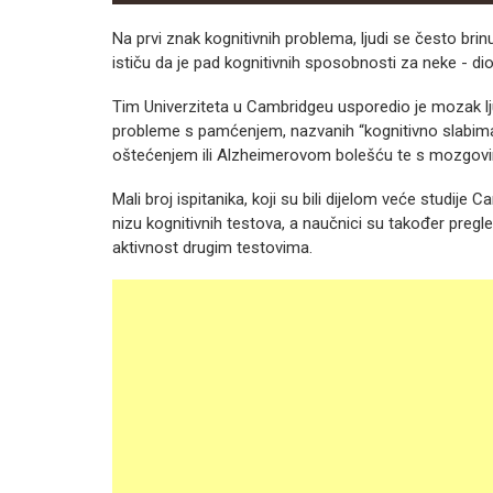
Na prvi znak kognitivnih problema, ljudi se često brin
ističu da je pad kognitivnih sposobnosti za neke - dio
Tim Univerziteta u Cambridgeu usporedio je mozak lju
probleme s pamćenjem, nazvanih “kognitivno slabima
oštećenjem ili Alzheimerovom bolešću te s mozgovim
Mali broj ispitanika, koji su bili dijelom veće studije
nizu kognitivnih testova, a naučnici su također preg
aktivnost drugim testovima.