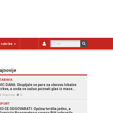
 rubrike
ajnovije
ZABAVA
VIC DANA: Skupljale se pare za obnovu lokalne
crkve, a onda se začuo poznati glas iz mase...
Prije 6 min
0
SPORT
KO ĆE ODGOVARATI: Općina tvrdila jedno, a
Komisija Nogometnog saveza BiH zabranila