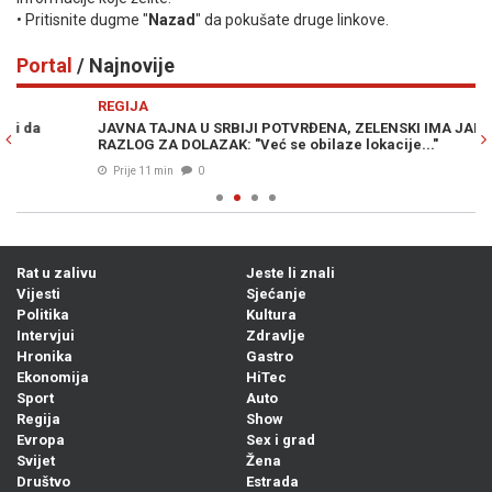
• Pritisnite dugme "
Nazad
" da pokušate druge linkove.
Portal
/ Najnovije
Previous
N
REGIJA
JAVNA TAJNA U SRBIJI POTVRĐENA, ZELENSKI IMA JAKO DOB
RAZLOG ZA DOLAZAK: "Već se obilaze lokacije..."
Prije 11 min
0
Rat u zalivu
Jeste li znali
Vijesti
Sjećanje
Politika
Kultura
Intervjui
Zdravlje
Hronika
Gastro
Ekonomija
HiTec
Sport
Auto
Regija
Show
Evropa
Sex i grad
Svijet
Žena
Društvo
Estrada