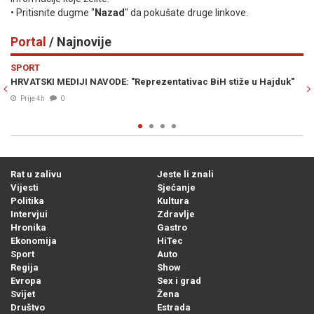
• Pritisnite dugme "
Nazad
" da pokušate druge linkove.
Portal
/ Najnovije
Previous
N
SPORT
ŠA
HRVATSKI MEDIJI NAVODE: "Reprezentativac BiH stiže u Hajduk"
MI
sp
Prije 4h
0
Rat u zalivu
Jeste li znali
Vijesti
Sjećanje
Politika
Kultura
Intervjui
Zdravlje
Hronika
Gastro
Ekonomija
HiTec
Sport
Auto
Regija
Show
Evropa
Sex i grad
Svijet
Žena
Društvo
Estrada