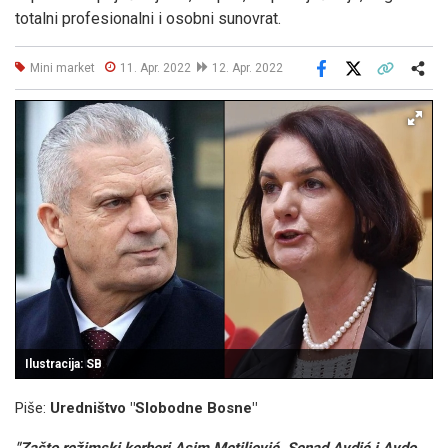
totalni profesionalni i osobni sunovrat.
Mini market
11. Apr. 2022
12. Apr. 2022
Facebook
X
Kopiraj link
Više
Ilustracija: SB
Piše:
Uredništvo "Slobodne Bosne"