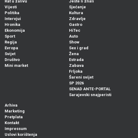
Rat u zalivu
Jeste li znali
Vijesti
Sjećanje
Politika
Kultura
Intervjui
Zdravlje
Hronika
Gastro
Ekonomija
HiTec
Sport
Auto
Regija
Show
Evropa
Sex i grad
Svijet
Žena
Društvo
Estrada
Mini market
Zabava
Frljoka
Šareni svijet
SP 2026
SENAD ANTE-PORTAL
Sarajevski snajperisti
Arhiva
Marketing
Pretplata
Kontakt
Impressum
Uslovi korištenja