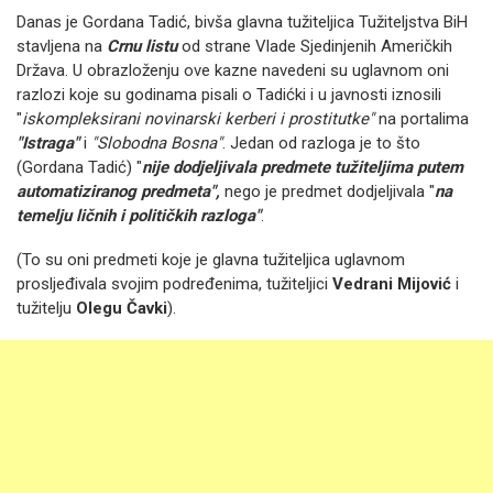
Danas je Gordana Tadić, bivša glavna tužiteljica Tužiteljstva BiH
stavljena na
Crnu listu
od strane Vlade Sjedinjenih Američkih
Država.
U obrazloženju ove kazne navedeni su uglavnom oni
razlozi koje su godinama pisali o Tadićki i u javnosti iznosili
"
iskompleksirani novinarski kerberi i prostitutke"
na portalima
"Istraga"
i
"Slobodna Bosna"
.
Jedan od razloga je to što
(Gordana Tadić) "
nije dodjeljivala predmete tužiteljima putem
automatiziranog predmeta",
nego je predmet dodjeljivala "
na
temelju ličnih i političkih razloga"
.
(To su oni predmeti koje je glavna tužiteljica uglavnom
prosljeđivala svojim podređenima, tužiteljici
Vedrani Mijović
i
tužitelju
Olegu Čavki
).