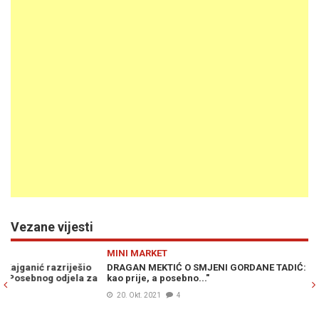
Vezane vijesti
Previous
N
MINI MARKET
M
DRAGAN MEKTIĆ O SMJENI GORDANE TADIĆ: "Ništa više neće biti
ME
a
kao prije, a posebno..."
VS
20. Okt. 2021
4