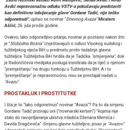
"Zašto režimski kerberi Asim Metiljević, Senad Avdić i Avdo
Avdić nepravosnažnu odluku VSTV-a pokušavaju predstaviti
kao definitivno 'odsijecanje glave' Gordane Tadić, nije teško
odgonetnuti"
,
upitao se novinar "
Dnevnog Avaza"
Miralem
Aščić
, 26. jula prošle godine.
Ovakvo, lako odgonetljivo pitanje, novinar je postavio nakon što
je "
Slobodna Bosna"
izvještavajući o odluci Visokog sudskog i
tužiteljskog vijeća BiH u predmetu protiv tadašnje glavne
tužiteljice Tužiteljstva BiH tvrdila da je Tadićka
"smijenjena"
, dok
je Radončićeva medijska posluga insistirala da je riječ o njenom
"premještanju
"
na drugu funkciju u Tužiteljstvu BiH.
A i to
"premještanje" je nepravomoćno, nisu se prestajali nadati u
"Avazu"
.
PROSTAKLUK I PROSTITUTKE
I šta je to "lako odgonetnuo" novinar "Avaza"?
Pa to da smjenu
Gordane Tadić prizivaju oni ("novinarski kerberi") "kojima nije
stalo do rasvjetljavanja ubistva mladića Dženana Memića i
Davida Dragičevića".
Smjenu glavne tužiteljice, pisao je
"Avazov"