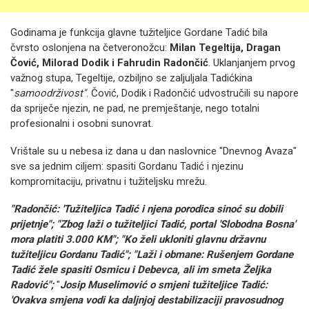
Godinama je funkcija glavne tužiteljice Gordane Tadić bila
čvrsto oslonjena na četveronožcu:
Milan Tegeltija, Dragan
Čović, Milorad Dodik i Fahrudin Radončić
.
Uklanjanjem prvog
važnog stupa, Tegeltije, ozbiljno se zaljuljala Tadićkina
"
samoodrživost"
.
Čović, Dodik i Radončić udvostručili su napore
da spriječe njezin, ne pad, ne premještanje, nego totalni
profesionalni i osobni sunovrat.
Vrištale su u nebesa iz dana u dan naslovnice "Dnevnog Avaza"
sve sa jednim ciljem: spasiti Gordanu Tadić i njezinu
kompromitaciju, privatnu i tužiteljsku mrežu.
"Radončić: 'Tužiteljica Tadić i njena porodica sinoć su dobili
prijetnje"; "
Zbog laži o tužiteljici Tadić, portal 'Slobodna Bosna'
mora platiti 3.000 KM"; "
Ko želi ukloniti glavnu državnu
tužiteljicu Gordanu Tadić"; "L
aži i obmane: Rušenjem Gordane
Tadić žele spasiti Osmicu i Debevca, ali im smeta Željka
Radović";
"
Josip Muselimović o smjeni tužiteljice Tadić:
'Ovakva smjena vodi ka daljnjoj destabilizaciji pravosudnog