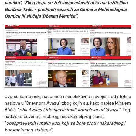
poretka''
;
"Zbog čega se želi suspendovati državna tužiteljica
Gordana Tadić - predmeti vezanih za Osmana Mehmedagića
Osmicu ili slučaja 'Dženan Memića'''
.
Ovo su samo neki, nasumice i neselektivno izdvojeni, od stotina
naslova u "Dnevnom Avazu" zbog kojih su, kako napisa Miralem
Aščić, "
oba Avdića i Metiljević imali kompleks od 'Avaza'"
.
Tog
nadaleko čuvenog, hrabrog, nepokolebljivog glasila
"
obespravljenih i malih ljudi koji se bore protiv nakaradnog i
korumpiranog sistema"
.