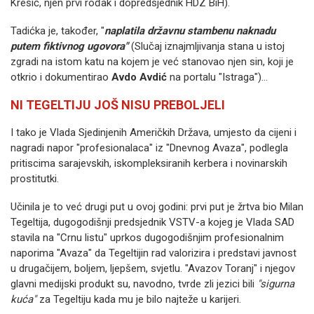
Krešić, njen prvi rođak i dopredsjednik HDZ BiH).
Tadićka je, također, "
naplatila državnu stambenu naknadu
putem fiktivnog ugovora"
(Slučaj iznajmljivanja stana u istoj
zgradi na istom katu na kojem je već stanovao njen sin, koji je
otkrio i dokumentirao
Avdo Avdić
na portalu "Istraga")...
NI TEGELTIJU JOŠ NISU PREBOLJELI
I tako je Vlada Sjedinjenih Američkih Država, umjesto da cijeni i
nagradi napor "profesionalaca" iz "Dnevnog Avaza", podlegla
pritiscima sarajevskih, iskompleksiranih kerbera i novinarskih
prostitutki.
Učinila je to već drugi put u ovoj godini: prvi put je žrtva bio Milan
Tegeltija, dugogodišnji predsjednik VSTV-a kojeg je Vlada SAD
stavila na "Crnu listu" uprkos dugogodišnjim profesionalnim
naporima "Avaza" da Tegeltijin rad valorizira i predstavi javnost
u drugačijem, boljem, ljepšem, svjetlu.
"Avazov Toranj" i njegov
glavni medijski produkt su, navodno, tvrde zli jezici bili
"sigurna
kuća"
za Tegeltiju kada mu je bilo najteže u karijeri.