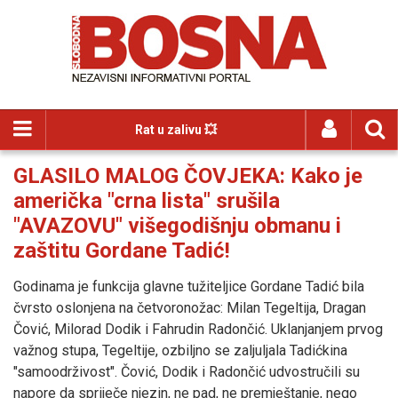
Rat u zalivu 💥
GLASILO MALOG ČOVJEKA: Kako je
američka "crna lista" srušila
"AVAZOVU" višegodišnju obmanu i
zaštitu Gordane Tadić!
Godinama je funkcija glavne tužiteljice Gordane Tadić bila
čvrsto oslonjena na četvoronožac: Milan Tegeltija, Dragan
Čović, Milorad Dodik i Fahrudin Radončić. Uklanjanjem prvog
važnog stupa, Tegeltije, ozbiljno se zaljuljala Tadićkina
"samoodrživost". Čović, Dodik i Radončić udvostručili su
napore da spriječe njezin, ne pad, ne premještanje, nego