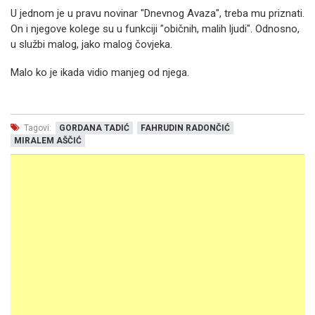
U jednom je u pravu novinar "Dnevnog Avaza", treba mu priznati.
On i njegove kolege su u funkciji "običnih, malih ljudi".
Odnosno,
u službi malog, jako malog čovjeka.
Malo ko je ikada vidio manjeg od njega.
Tagovi:
GORDANA TADIĆ
FAHRUDIN RADONČIĆ
MIRALEM AŠČIĆ