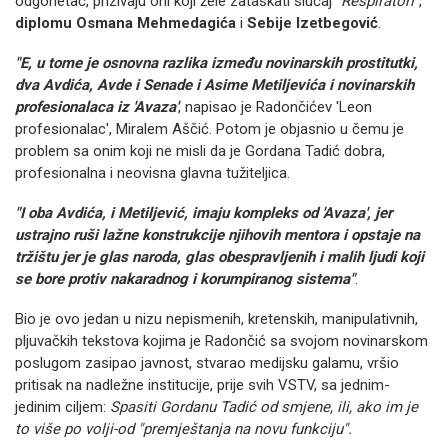
odgonetač, prizivaju oni koji žele zataškati slučaj
"Respiratori"
,
diplomu Osmana Mehmedagića
i
Sebije Izetbegović
.
"E, u tome je osnovna razlika između novinarskih prostitutki,
dva Avdića, Avde i Senade i Asime Metiljevića i novinarskih
profesionalaca iz 'Avaza'
, napisao je Radončićev 'Leon
profesionalac', Miralem Aščić. Potom je objasnio u čemu je
problem sa onim koji ne misli da je Gordana Tadić dobra,
profesionalna i neovisna glavna tužiteljica.
"I oba Avdića, i Metiljević, imaju kompleks od 'Avaza', jer
ustrajno ruši lažne konstrukcije njihovih mentora i opstaje na
tržištu jer je glas naroda, glas obespravljenih i malih ljudi koji
se bore protiv nakaradnog i korumpiranog sistema"
.
Bio je ovo jedan u nizu nepismenih, kretenskih, manipulativnih,
pljuvačkih tekstova kojima je Radončić sa svojom novinarskom
poslugom zasipao javnost, stvarao medijsku galamu, vršio
pritisak na nadležne institucije, prije svih VSTV, sa jednim-
jedinim ciljem:
Spasiti Gordanu Tadić od smjene, ili, ako im je
to više po volji-od "premještanja na novu funkciju".