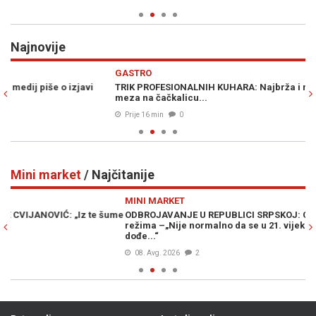
Najnovije
Previous
N
GASTRO
Z
TRIK PROFESIONALNIH KUHARA: Najbrža i najatraktivnija ljetna
TI
meza na čačkalicu...
ek
Prije 16 min
0
Mini market
/ Najčitanije
Previous
N
MINI MARKET
M
me
ODBROJAVANJE U REPUBLICI SRPSKOJ: Crnadak najavljuje pad
KA
režima –„Nije normalno da se u 21. vijeku pravi proslava kad
pr
dođe...“
08. Avg. 2026
2