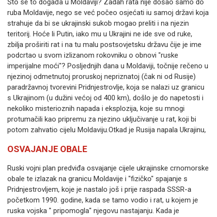
Što se to događa u Moldaviji?
Zadah rata nije došao samo do
ruba Moldavije, nego se već počeo osjećati iu samoj državi koja
strahuje da bi se ukrajinski sukob mogao preliti i na njezin
teritorij.
Hoće li Putin, iako mu u Ukrajini ne ide sve od ruke,
zbilja proširiti rat i na tu malu postsovjetsku državu čije je ime
podcrtao u svom izlizanom rokovniku o obnovi "ruske
imperijalne moći"?
Posljednjih dana u Moldaviji, točnije rečeno u
njezinoj odmetnutoj proruskoj nepriznatoj (čak ni od Rusije)
paradržavnoj tvorevini Pridnjestrovlje, koja se nalazi uz granicu
s Ukrajinom (u dužini većoj od 400 km), došlo je do napetosti i
nekoliko misterioznih napada i eksplozija, koje su mnogi
protumačili kao pripremu za njezino uključivanje u rat, koji bi
potom zahvatio cijelu Moldaviju.
Otkad je Rusija napala Ukrajinu,
OSVAJANJE OBALE
Ruski vojni plan predviđa osvajanje cijele ukrajinske crnomorske
obale te izlazak na granicu Moldavije i "fizičko" spajanje s
Pridnjestrovljem, koje je nastalo još i prije raspada SSSR-a
početkom 1990. godine, kada se tamo vodio i rat, u kojem je
ruska vojska " pripomogla" njegovu nastajanju.
Kada je