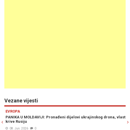
Vezane vijesti
Previous
N
EVROPA
E
PANIKA U MOLDAVIJI: Pronađeni dijelovi ukrajinskog drona, vlasti
GE
krive Rusiju
gr
ZA
08. Jun. 2026
0