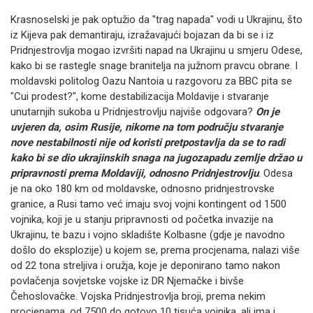
Krasnoselski je pak optužio da "trag napada" vodi u Ukrajinu, što
iz Kijeva pak demantiraju, izražavajući bojazan da bi se i iz
Pridnjestrovlja mogao izvršiti napad na Ukrajinu u smjeru Odese,
kako bi se rastegle snage branitelja na južnom pravcu obrane.
I
moldavski politolog Oazu Nantoia u razgovoru za BBC pita se
"Cui prodest?", kome destabilizacija Moldavije i stvaranje
unutarnjih sukoba u Pridnjestrovlju najviše odgovara?
On je
uvjeren da, osim Rusije, nikome na tom području stvaranje
nove nestabilnosti nije od koristi pretpostavlja da se to radi
kako bi se dio ukrajinskih snaga na jugozapadu zemlje držao u
pripravnosti prema Moldaviji, odnosno Pridnjestrovlju
.
Odesa
je na oko 180 km od moldavske, odnosno pridnjestrovske
granice, a Rusi tamo već imaju svoj vojni kontingent od 1500
vojnika, koji je u stanju pripravnosti od početka invazije na
Ukrajinu, te bazu i vojno skladište Kolbasne (gdje je navodno
došlo do eksplozije) u kojem se, prema procjenama, nalazi više
od 22 tona streljiva i oružja, koje je deponirano tamo nakon
povlačenja sovjetske vojske iz DR Njemačke i bivše
Čehoslovačke.
Vojska Pridnjestrovlja broji, prema nekim
procjenama, od 7500 do gotovo 10 tisuća vojnika, ali ima i