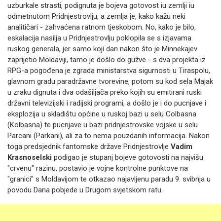
uzburkale strasti, podignuta je bojeva gotovost iu zemlji iu
odmetnutom Pridnjestrovlju, a zemlja je, kako kažu neki
analitičari - zahvaćena ratnom tjeskobom.
No, kako je bilo,
eskalacija nasilja u Pridnjestrovlju poklopila se s izjavama
ruskog generala, jer samo koji dan nakon što je Minnekajev
zaprijetio Moldaviji, tamo je došlo do gužve - s dva projekta iz
RPG-a pogođena je zgrada ministarstva sigurnosti u Tiraspolu,
glavnom gradu paradržavne tvorevine, potom su kod sela Majak
u zraku dignuta i dva odašiljača preko kojih su emitirani ruski
državni televizijski i radijski programi,
a došlo je i do pucnjave i
eksplozija u skladištu općine u ruskoj bazi u selu Colbasna
(Kolbasna) te pucnjave u bazi pridnjestrovske vojske u selu
Parcani (Parkani), ali za to nema pouzdanih informacija.
Nakon
toga predsjednik fantomske države Pridnjestrovlje
Vadim
Krasnoselski
podigao je stupanj bojeve gotovosti na najvišu
"crvenu" razinu, postavio je vojne kontrolne punktove na
"granici" s Moldavijom te otkazao najavljenu paradu 9. svibnja u
povodu Dana pobjede u Drugom svjetskom ratu.