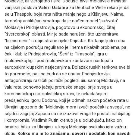
Moldavije, ali vjerojatno i šire.
Doduše, bivši moldavski ministar
vanjskih poslova
Valeri Ostalep
za Deutsche Welle rekao je da
se u Tiraspolu boje rata ništa manje nego u Kišinjevu.
Naime,
tamošnji analitičari smatraju da je nađen model "suživota"
Moldavije i Pridnjestrovlja, pogotovo u ekonomskoj, čitaj
"švercerskoj" oblasti.
Mir je sada narušen, što uznemirava
"biznismene"
s obje strane rijeke Dnjestar.
Kretanje ljudi i roba
na cijelom području regulirano je i nema nikakvih problema, pa
čak i klub iz Pridnjestrovlja, "Šerif iz Tiraspola", igra u
moldavskoj ligi i pod moldavskom zastavom nastupa u
europskim klupskim natjecanjima.
Dolazak ruskih tenkova sve bi
to poremetio, pa i ne čudi da se unutar Pridnjestrovlja
antagoniziraju različiti politički pogledi, aiu samoj Moldaviji, na
valu rata, ponovno jačaju proruske snage, prije svega u
komunističkoj i socijalističkoj strani, te nekadašnjem
predsjedniku Igoru Dodonu, koji je odmah nakon početka rata u
Ukrajini upozorio da "Moldavija mora izvući poučak iz svega", ne
srljati u zagrljaj Zapada da ne izazove vraga te pristati na dijalog
i kompromis.
Vladimir Putin krenuo je u odlučujuću, kako on
smatra, bitku za Ukrajinu,
u kojoj Moldavija svakako igra važnu
ulogu.
Koliko mu je to značajno, govori i podatak, koji navodi