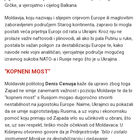
Grčke, a vjerojatno i cijelog Balkana.
Moldavija, koju nazivaju i slijepim crijevom Europe ili maglovitim
zaboravljenim područjem Starog kontinenta, zapravo bi mogla
postati veća prijetnja Europi od rata u Ukrajini.
Kroz nju ne
prolaze važni naftovodi i plinovodi, ali ako bi pala Putinu u ruke,
postala bi važan poligon za destabilizaciju Europe te, kako
navode neki vojni analitičari, vjerojatnije područje mogućeg
izravnog sukoba NATO-a i Rusije nego što je u Ukrajina.
.
"KOPNENI MOST"
Moldavski politolog
Denis Cenuşa
kaže da upravo zbog toga
Zapad ne smije zanemariti važnost i poziciju Moldavije te da bi
"kopneni most" s Rusijom mogao dugoročno stvoriti
nestabilnost na jugoistoku Europe.
Naime, Ukrajinci su pokazali
da se umije suprotstavljaju Rusima, a uz vojnu i ekonomsku
pomoć koju primaju od Zapada vrlo su učinkoviti u obrani, što
se, uz sav respekt, teško može očekivati ​​od Moldavaca.
U
Kišinjevu otvoreno govore da je Pridnjestrovlje
"bilo i ostalo
instrument Moskve za destabilizaciju i rješavanje