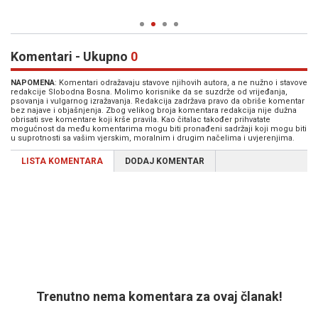
Komentari - Ukupno
0
NAPOMENA
: Komentari odražavaju stavove njihovih autora, a ne nužno i stavove
redakcije Slobodna Bosna. Molimo korisnike da se suzdrže od vrijeđanja,
psovanja i vulgarnog izražavanja. Redakcija zadržava pravo da obriše komentar
bez najave i objašnjenja. Zbog velikog broja komentara redakcija nije dužna
obrisati sve komentare koji krše pravila. Kao čitalac također prihvatate
mogućnost da među komentarima mogu biti pronađeni sadržaji koji mogu biti
u suprotnosti sa vašim vjerskim, moralnim i drugim načelima i uvjerenjima.
LISTA KOMENTARA
DODAJ KOMENTAR
Trenutno nema komentara za ovaj članak!