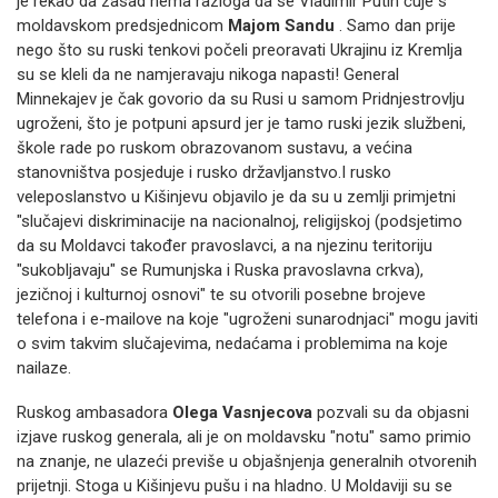
je rekao da zasad nema razloga da se Vladimir Putin čuje s
moldavskom predsjednicom
Majom Sandu
.
Samo dan prije
nego što su ruski tenkovi počeli preoravati Ukrajinu iz Kremlja
su se kleli da ne namjeravaju nikoga napasti!
General
Minnekajev je čak govorio da su Rusi u samom Pridnjestrovlju
ugroženi, što je potpuni apsurd jer je tamo ruski jezik službeni,
škole rade po ruskom obrazovanom sustavu, a većina
stanovništva posjeduje i rusko državljanstvo.
I rusko
veleposlanstvo u Kišinjevu objavilo je da su u zemlji primjetni
"slučajevi diskriminacije na nacionalnoj, religijskoj (podsjetimo
da su Moldavci također pravoslavci, a na njezinu teritoriju
"sukobljavaju" se Rumunjska i Ruska pravoslavna crkva),
jezičnoj i kulturnoj osnovi" te su otvorili posebne brojeve
telefona i e-mailove na koje "ugroženi sunarodnjaci" mogu javiti
o svim takvim slučajevima, nedaćama i problemima na koje
nailaze.
Ruskog ambasadora
Olega Vasnjecova
pozvali su da objasni
izjave ruskog generala, ali je on moldavsku "notu" samo primio
na znanje, ne ulazeći previše u objašnjenja generalnih otvorenih
prijetnji.
Stoga u Kišinjevu pušu i na hladno.
U Moldaviji su se