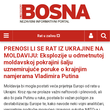
Rat u zalivu 💥
PRENOSI LI SE RAT IZ UKRAJINE NA
MOLDAVIJU: Eksplozije u odmetnutoj
moldavskoj pokrajini šalju
uznemirujuće poruke o krajnjim
namjerama Vladimira Putina
Moldavija bi mogla postati veća prijetnja Europi od rata u
Ukrajini. Kroz nju ne prolaze važni naftovodi i plinovodi, ali
ako bi pala Putinu u ruke, postala bi važan poligon za
destabilizaciju Europe te, kako navode neki vojni analitičari,
vjerojatnije područje mogućeg izravnog sukoba NATO-a i