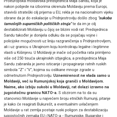
Proeuropska moldavska predsjednica Maja Sandu, koja je
nakon pobjede na izborima okrenula Moldaviju prema Europi,
stavivši strateški cilj prijema u EU, rekla je na nacionalnom vijeku
obrane da je do eskalacije u Pridnjestrovlju došlo zbog
"sukoba
tamošnjih suparničkih političkih struja"
te da im je cilj
destabilizirati Moldaviju u čijoj se blizini vodi rat.
Predsjednica
Sandu također je donijela odluku da se pojačaju vojne i
policijske mogućnosti uz liniju razgraničenja s Pridnjestrovljem,
ali i uz granicu s Ukrajinom koju kontroliraju legalne i legitimne
vlasti u Kišinjevu.
U Moldaviji je inače od početka rata primljeno
više od 250 tisuća ukrajinskih izbjeglica, a predsjednica Maja
Sandu zabranila je javno isticanje i propagiranje ratnih ruskih
simbola "Z" i "V", kojima su oslikane mnoge zgrade u
odmetnutom Pridnjestrovlju.
Uznemirenost ne vlada samo u
Moldaviji, već iu Rumunjskoj koja graniči s Moldavijom.
Naime, ako izbiju sukobi u Moldaviji, rat dolazi izravno na
jugoistočnu granicu NATO-a.
S obzirom na to da su
stanovnici Moldavije u najvećem broju etničkih Rumunji, pitanje
je kako će reagirati Bukurešt,
a eventualnim uvlačenjem
Moldavije u rat zemlja postaje ruski poligon za destabilizaciju
jugoistočnih zemalja EU i NATO-a - Rumunjske, Bugarske i