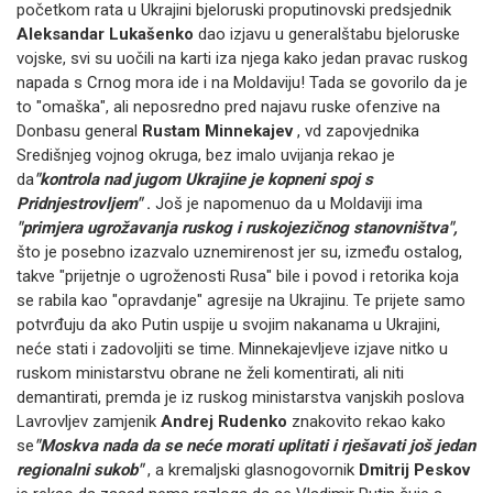
početkom rata u Ukrajini bjeloruski proputinovski predsjednik
Aleksandar Lukašenko
dao izjavu u generalštabu bjeloruske
vojske, svi su uočili na karti iza njega kako jedan pravac ruskog
napada s Crnog mora ide i na Moldaviju!
Tada se govorilo da je
to "omaška", ali neposredno pred najavu ruske ofenzive na
Donbasu general
Rustam Minnekajev
, vd zapovjednika
Središnjeg vojnog okruga, bez imalo uvijanja rekao je
da
"kontrola nad jugom Ukrajine je kopneni spoj s
Pridnjestrovljem"
.
Još je napomenuo da u Moldaviji ima
"primjera ugrožavanja ruskog i ruskojezičnog stanovništva",
što je posebno izazvalo uznemirenost jer su, između ostalog,
takve "prijetnje o ugroženosti Rusa" bile i povod i retorika koja
se rabila kao "opravdanje" agresije na Ukrajinu.
Te prijete samo
potvrđuju da ako Putin uspije u svojim nakanama u Ukrajini,
neće stati i zadovoljiti se time.
Minnekajevljeve izjave nitko u
ruskom ministarstvu obrane ne želi komentirati, ali niti
demantirati, premda je iz ruskog ministarstva vanjskih poslova
Lavrovljev zamjenik
Andrej Rudenko
znakovito rekao kako
se
"Moskva nada da se neće morati uplitati i rješavati još jedan
regionalni sukob"
, a kremaljski glasnogovornik
Dmitrij Peskov