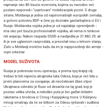
najmanje oko 80 tisuća rezervista, kojima su navodno već
poslani rasporedi i "uvjetovani" mobilizacijski pozivi.
S druge
strane, Moldavija je jedna od najsiromašnijih europskih zemalja,
a gotovo polovinu BDP-a čine joj doznake gastarbajtera iz EU i
Rusije.
Moldavska vojska jedna je od najslabije opremljenih -
ima oko pet tisuća profesionalnih vojnika, ali nema ni tenkove
niti avijaciju.
Nakon raspada SSSR-a naslijedila je 31 MiG 29, ali
ih je sve uglavnom rasprodala, a preostali nisu u letnom stanju.
Zato u Moldaviji ironično kažu da im je najsposobniji dio armije -
vojni orkestar.
MODEL SUŽIVOTA
Rusija je pokrenula novu operaciju, a prema njoj krajnji cilj
trebao bi biti najveća ukrajinska luka Odesa, koja je već bila u
prvim planovima za osvajanje, ali neočekivani žilavi otpor
Ukrajinaca odvratio je Ruse od desanta na taj grad, koji je
postao velika utvrda, a nekoliko puta je bio gađan krilatim
raketama s brodova iz Crnog i Kaspijskog mora.
U Kišinjevu
mnogi smatraju da će se bitkom za Odesu rješavati i sudbina