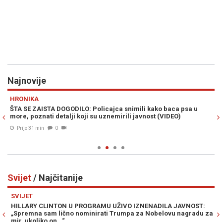
Najnovije
Previous
N
HRONIKA
H
m
ŠTA SE ZAISTA DOGODILO: Policajca snimili kako baca psa u
ŠO
more, poznati detalji koji su uznemirili javnost (VIDEO)
dj
Prije 31 min
0
Svijet
/ Najčitanije
Previous
N
SVIJET
SV
HILLARY CLINTON U PROGRAMU UŽIVO IZNENADILA JAVNOST:
ER
„Spremna sam lično nominirati Trumpa za Nobelovu nagradu za
im
mir, ukoliko on...“