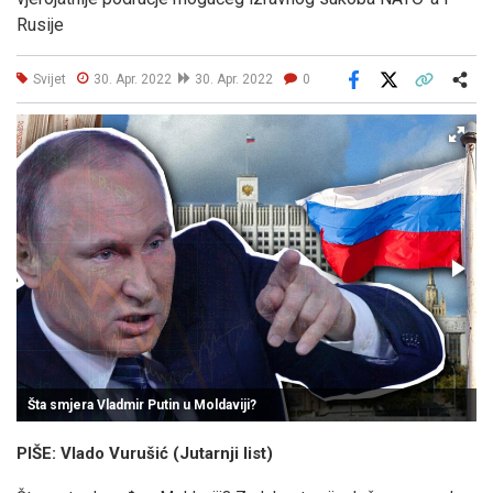
Rusije
Svijet
30. Apr. 2022
30. Apr. 2022
0
Facebook
X
Kopiraj link
Više
Šta smjera Vladmir Putin u Moldaviji?
i
PIŠE: Vlado Vurušić (Jutarnji list)