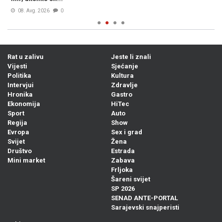
08. Avg. 2026
0
Rat u zalivu
Jeste li znali
Vijesti
Sjećanje
Politika
Kultura
Intervjui
Zdravlje
Hronika
Gastro
Ekonomija
HiTec
Sport
Auto
Regija
Show
Evropa
Sex i grad
Svijet
Žena
Društvo
Estrada
Mini market
Zabava
Frljoka
Šareni svijet
SP 2026
SENAD ANTE-PORTAL
Sarajevski snajperisti