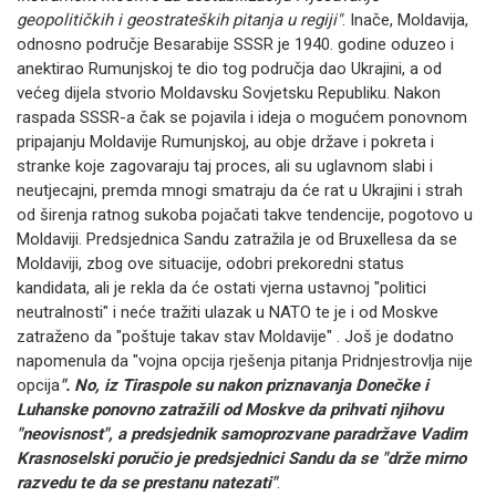
geopolitičkih i geostrateških pitanja u regiji"
.
Inače, Moldavija,
odnosno područje Besarabije SSSR je 1940. godine oduzeo i
anektirao Rumunjskoj te dio tog područja dao Ukrajini, a od
većeg dijela stvorio Moldavsku Sovjetsku Republiku.
Nakon
raspada SSSR-a čak se pojavila i ideja o mogućem ponovnom
pripajanju Moldavije Rumunjskoj, au obje države i pokreta i
stranke koje zagovaraju taj proces, ali su uglavnom slabi i
neutjecajni, premda mnogi smatraju da će rat u Ukrajini i strah
od širenja ratnog sukoba pojačati takve tendencije, pogotovo u
Moldaviji.
Predsjednica Sandu zatražila je od Bruxellesa da se
Moldaviji, zbog ove situacije, odobri prekoredni status
kandidata, ali je rekla da će ostati vjerna ustavnoj "politici
neutralnosti" i neće tražiti ulazak u NATO te je i od Moskve
zatraženo da "poštuje takav stav Moldavije" .
Još je dodatno
napomenula da "vojna opcija rješenja pitanja Pridnjestrovlja nije
opcija
".
No, iz Tiraspole su nakon priznavanja Donečke i
Luhanske ponovno zatražili od Moskve da prihvati njihovu
"neovisnost",
a predsjednik samoprozvane paradržave Vadim
Krasnoselski poručio je predsjednici Sandu da se "drže mirno
razvedu te da se prestanu natezati"
.