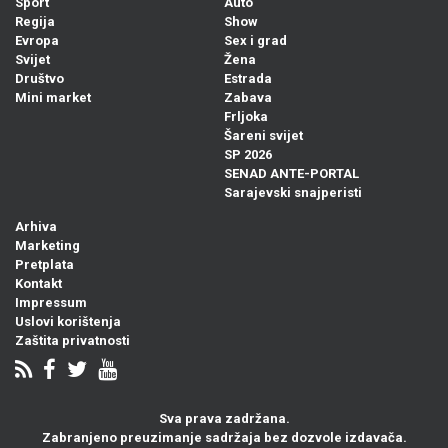
Sport
Auto
Regija
Show
Evropa
Sex i grad
Svijet
Žena
Društvo
Estrada
Mini market
Zabava
Frljoka
Šareni svijet
SP 2026
SENAD ANTE-PORTAL
Sarajevski snajperisti
Arhiva
Marketing
Pretplata
Kontakt
Impressum
Uslovi korištenja
Zaštita privatnosti
Sva prava zadržana.
Zabranjeno preuzimanje sadržaja bez dozvole izdavača.