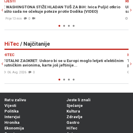
REGIJA
otkrio
UPALIO SE ALARM: Supruga Sergeja Trifunovića uhvaćena u kr
sakoa u Zari
Prije 38 min
0
HiTec
/ Najčitanije
Previous
N
HITEC
ktičnim
TEŠKA ČETIRI TONE: Dio SpaceX-ove rakete nekontrolirano će
pasti na...
05. Avg. 2026
0
Rat u zalivu
Jeste li znali
Vijesti
Sjećanje
Politika
Kultura
Intervjui
Zdravlje
Hronika
Gastro
Ekonomija
HiTec