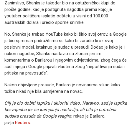
Zanimljivo, Shanks je također bio na optuženičkoj klupi do
prošle godine, kad je postignuta nagodba prema kojoj je
youtuber političaru isplatio odštetu u visini od 100.000
australskih dolara i uredio sporne snimke.
No, Shanks je trebao YouTube kako bi širio svoj otrov, a Google
je bio spreman pridružiti mu se kako bi zaradio kroz svoj
poslovni model, istaknuo je sudac u presudi. Dodao je kako je i
nakon nagodbe, Shanks nastavio sa zlonamjernim
komentarima o Barilarou i njegovim odvjetnicima, zbog čega će
sud i njega i Google prijaviti vlastima zbog "nepoštivanja suda i
pritiska na pravosuđe".
Nakon objavljene presude, Barilaro je novinarima rekao kako
tužba nikad nije bila usmjerena na novac.
Cilj je bio dobiti ispriku i ukloniti video. Naravno, sad je isprika
bezvrijedna jer se kampanja nastavlja, ali bila je potrebna
sudska presuda da Google reagira,
rekao je Barilaro,
javlja
Reuters.