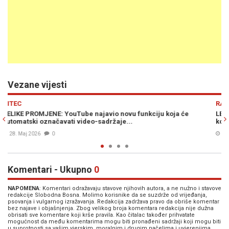
Vezane vijesti
Previous
N
RAT U ZALIVU
LEGO KOCKE KAO INSPIRACIJA: YouTube uklanja proiranski ka
koji producira anti-Trampovske video snimke
13. Apr. 2026
0
Komentari - Ukupno
0
NAPOMENA
: Komentari odražavaju stavove njihovih autora, a ne nužno i stavove
redakcije Slobodna Bosna. Molimo korisnike da se suzdrže od vrijeđanja,
psovanja i vulgarnog izražavanja. Redakcija zadržava pravo da obriše komentar
bez najave i objašnjenja. Zbog velikog broja komentara redakcija nije dužna
obrisati sve komentare koji krše pravila. Kao čitalac također prihvatate
mogućnost da među komentarima mogu biti pronađeni sadržaji koji mogu biti
u suprotnosti sa vašim vjerskim, moralnim i drugim načelima i uvjerenjima.