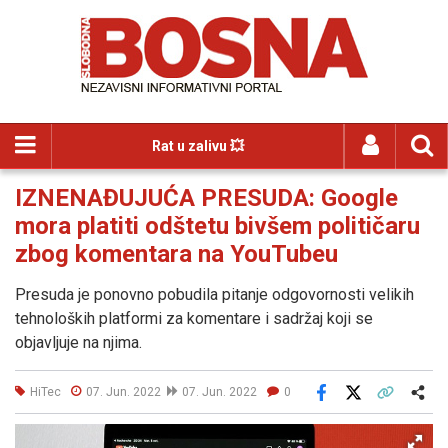
Rat u zalivu 💥
IZNENAĐUJUĆA PRESUDA: Google
mora platiti odštetu bivšem političaru
zbog komentara na YouTubeu
Presuda je ponovno pobudila pitanje odgovornosti velikih
tehnoloških platformi za komentare i sadržaj koji se
objavljuje na njima.
HiTec
07. Jun. 2022
07. Jun. 2022
0
Facebook
X
Kopiraj link
Više