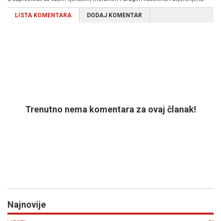
LISTA KOMENTARA
DODAJ KOMENTAR
Trenutno nema komentara za ovaj članak!
Najnovije
Previous
N