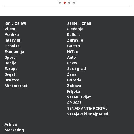
Rat u zalivu
Jeste li znali
Vijesti
Sjećanje
Politika
Kultura
Intervjui
Zdravlje
Hronika
Gastro
Ekonomija
HiTec
Sport
Auto
Regija
Show
Evropa
Sex i grad
Svijet
Žena
Društvo
Estrada
Mini market
Zabava
Frljoka
Šareni svijet
SP 2026
SENAD ANTE-PORTAL
Sarajevski snajperisti
Arhiva
Marketing