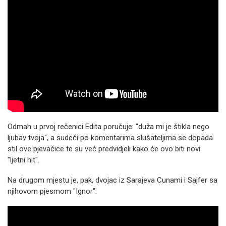
Odmah u prvoj rečenici Edita poručuje: "duža mi je štikla nego
ljubav tvoja", a sudeći po komentarima slušateljima se dopada
stil ove pjevačice te su već predvidjeli kako će ovo biti novi
"ljetni hit".
Na drugom mjestu je, pak, dvojac iz Sarajeva Cunami i Sajfer sa
njihovom pjesmom "Ignor".