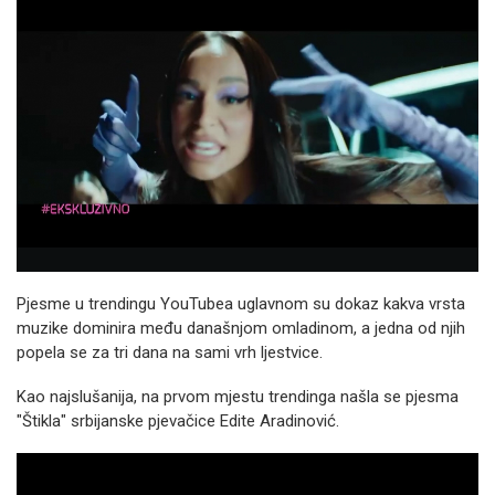
Pjesme u trendingu YouTubea uglavnom su dokaz kakva vrsta
muzike dominira među današnjom omladinom, a jedna od njih
popela se za tri dana na sami vrh ljestvice.
Kao najslušanija, na prvom mjestu trendinga našla se pjesma
"Štikla" srbijanske pjevačice Edite Aradinović.