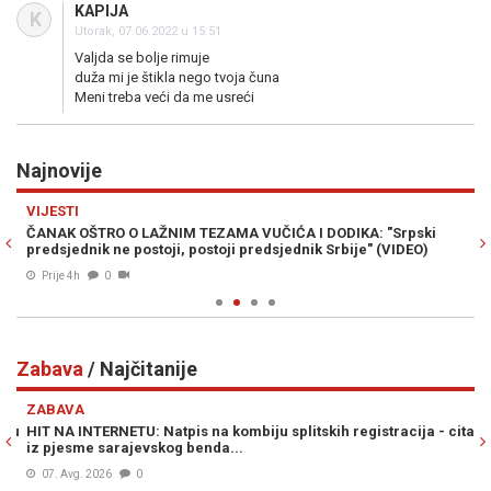
KAPIJA
K
Utorak, 07.06.2022 u 15:51
Valjda se bolje rimuje
duža mi je štikla nego tvoja čuna
Meni treba veći da me usreći
Najnovije
Previous
N
VIJESTI
PO
g
ČANAK OŠTRO O LAŽNIM TEZAMA VUČIĆA I DODIKA: "Srpski
NO
predsjednik ne postoji, postoji predsjednik Srbije" (VIDEO)
mo
Prije 4h
0
Zabava
/ Najčitanije
Previous
N
ZABAVA
Z
du
HIT NA INTERNETU: Natpis na kombiju splitskih registracija - citat
NA
iz pjesme sarajevskog benda...
Gr
07. Avg. 2026
0