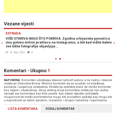
Vezane vijesti
Previous
N
ESTRADA
VIŠE OTKRIVA NEGO ŠTO POKRIVA: Zgodna srbijanska pjevačica
ima gotovo milion pratilaca na Instagramu, a tek kad vidite kakve
sve Edita fotografije objavljuje…
14. Apr. 2021
0
Komentari - Ukupno
1
NAPOMENA
: Komentari odražavaju stavove njihovih autora, a ne nužno i stavove
redakcije Slobodna Bosna. Molimo korisnike da se suzdrže od vrijeđanja,
psovanja i vulgarnog izražavanja. Redakcija zadržava pravo da obriše komentar
bez najave i objašnjenja. Zbog velikog broja komentara redakcija nije dužna
obrisati sve komentare koji krše pravila. Kao čitalac također prihvatate
mogućnost da među komentarima mogu biti pronađeni sadržaji koji mogu biti
u suprotnosti sa vašim vjerskim, moralnim i drugim načelima i uvjerenjima.
LISTA KOMENTARA
DODAJ KOMENTAR