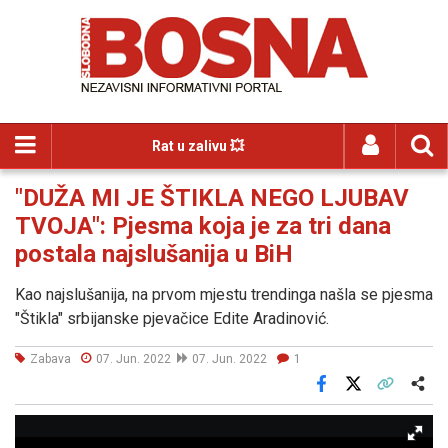
Rat u zalivu 💥
"DUŽA MI JE ŠTIKLA NEGO LJUBAV
TVOJA": Pjesma koja je za tri dana
postala najslušanija u BiH
Kao najslušanija, na prvom mjestu trendinga našla se pjesma
"Štikla" srbijanske pjevačice Edite Aradinović.
Zabava
07. Jun. 2022
07. Jun. 2022
1
Facebook
X
Kopiraj link
Više