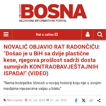
Rat u zalivu 💥
NOVALIĆ OBJAVIO RAT RADONČIĆU:
"Došao je u BiH sa dvije plastične
kese, njegova prošlost sadrži dosta
sumnjivih KONTRAOBAVJEŠTAJNIH
ISPADA!" (VIDEO)
"Nema bošnjačke ličnosti u novijoj historiji koju nije u svojim
medijima mjesecima valjao u blatu."
Mini market
20. Jul. 2022
21. Jul. 2022
Facebook
X
Kopiraj link
Više