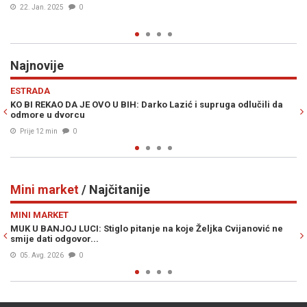
stranica!"
03. Apr. 2024
3
Najnovije
Previous
N
SVIJET
ć i supruga odlučili da
PROCURILO IZ WASHINGTONA: Trump izabrao
Prije 22 min
0
Mini market
/ Najčitanije
Previous
N
MINI MARKET
koje Željka Cvijanović ne
ŠOK VIJEST KOJA JE UZDRMALA SRBIJU: Vu
zvao se Ante
Prije 23h
1