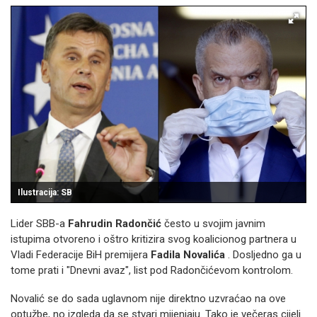
Ilustracija: SB
Lider SBB-a
Fahrudin Radončić
često u svojim javnim
istupima otvoreno i oštro kritizira svog koalicionog partnera u
Vladi Federacije BiH premijera
Fadila Novalića
.
Dosljedno ga u
tome prati i "Dnevni avaz", list pod Radončićevom kontrolom.
Novalić se do sada uglavnom nije direktno uzvraćao na ove
optužbe, no izgleda da se stvari mijenjaju.
Tako je večeras cijeli