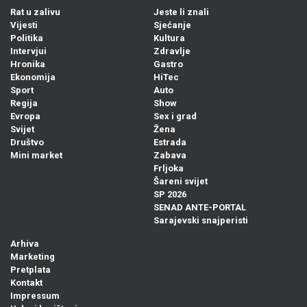
Rat u zalivu
Jeste li znali
Vijesti
Sjećanje
Politika
Kultura
Intervjui
Zdravlje
Hronika
Gastro
Ekonomija
HiTec
Sport
Auto
Regija
Show
Evropa
Sex i grad
Svijet
Žena
Društvo
Estrada
Mini market
Zabava
Frljoka
Šareni svijet
SP 2026
SENAD ANTE-PORTAL
Sarajevski snajperisti
Arhiva
Marketing
Pretplata
Kontakt
Impressum