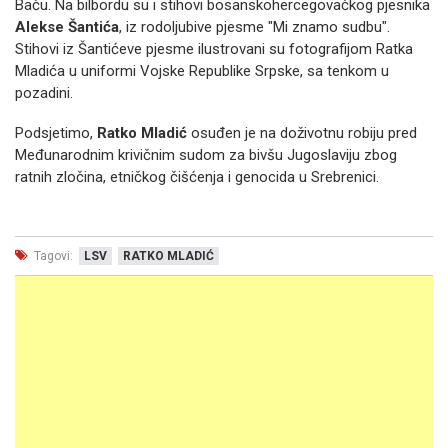
Baču. Na bilbordu su i stihovi bosanskohercegovačkog pjesnika
Alekse Šantića
, iz rodoljubive pjesme "Mi znamo sudbu".
Stihovi iz Šantićeve pjesme ilustrovani su fotografijom Ratka
Mladića u uniformi Vojske Republike Srpske, sa tenkom u
pozadini.
Podsjetimo,
Ratko Mladić
osuđen je na doživotnu robiju pred
Međunarodnim krivičnim sudom za bivšu Jugoslaviju zbog
ratnih zločina, etničkog čišćenja i genocida u Srebrenici.
Tagovi:
LSV
RATKO MLADIĆ