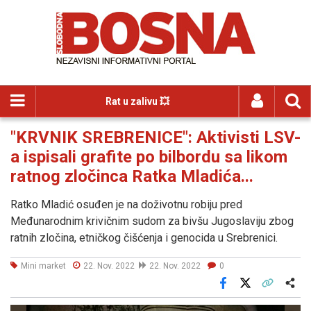
Rat u zalivu 💥
"KRVNIK SREBRENICE": Aktivisti LSV-
a ispisali grafite po bilbordu sa likom
ratnog zločinca Ratka Mladića...
Ratko Mladić osuđen je na doživotnu robiju pred
Međunarodnim krivičnim sudom za bivšu Jugoslaviju zbog
ratnih zločina, etničkog čišćenja i genocida u Srebrenici.
Mini market
22. Nov. 2022
22. Nov. 2022
0
Facebook
X
Kopiraj link
Više