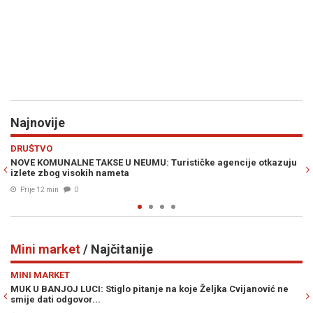
Najnovije
Previous
N
EKONOMIJA
stičke agencije otkazuju
OVO JE 21 BH. GRAD KOJI PRVI DOBIJA LIDL
iznenađujuće izostavljeno
Prije 33 min
0
Mini market
/ Najčitanije
Previous
N
MINI MARKET
a koje Željka Cvijanović ne
ŠOK VIJEST KOJA JE UZDRMALA SRBIJU: 
zvao se Ante