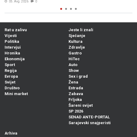
05. Avg. 2026
1
Rat u zalivu
Jeste li znali
Vijesti
Sjećanje
Politika
Kultura
Intervjui
Zdravlje
Hronika
Gastro
Ekonomija
HiTec
Sport
Auto
Regija
Show
Evropa
Sex i grad
Svijet
Žena
Društvo
Estrada
Mini market
Zabava
Frljoka
Šareni svijet
SP 2026
SENAD ANTE-PORTAL
Sarajevski snajperisti
Arhiva