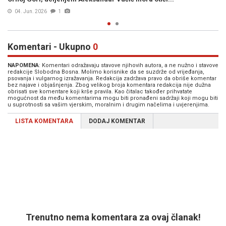
25. Maj 2026
0
Komentari - Ukupno
0
NAPOMENA
: Komentari odražavaju stavove njihovih autora, a ne nužno i stavove
redakcije Slobodna Bosna. Molimo korisnike da se suzdrže od vrijeđanja,
psovanja i vulgarnog izražavanja. Redakcija zadržava pravo da obriše komentar
bez najave i objašnjenja. Zbog velikog broja komentara redakcija nije dužna
obrisati sve komentare koji krše pravila. Kao čitalac također prihvatate
mogućnost da među komentarima mogu biti pronađeni sadržaji koji mogu biti
u suprotnosti sa vašim vjerskim, moralnim i drugim načelima i uvjerenjima.
LISTA KOMENTARA
DODAJ KOMENTAR
Trenutno nema komentara za ovaj članak!