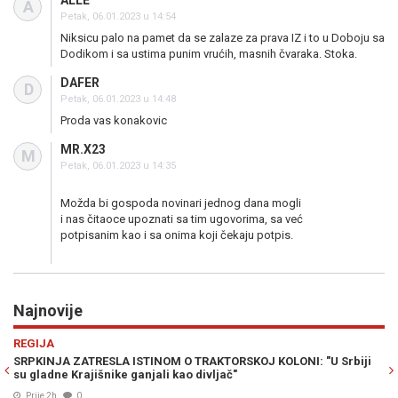
ALLE
A
Petak, 06.01.2023 u 14:54
Niksicu palo na pamet da se zalaze za prava IZ i to u Doboju sa
Dodikom i sa ustima punim vrućih, masnih čvaraka. Stoka.
DAFER
D
Petak, 06.01.2023 u 14:48
Proda vas konakovic
MR.X23
M
Petak, 06.01.2023 u 14:35
Možda bi gospoda novinari jednog dana mogli
i nas čitaoce upoznati sa tim ugovorima, sa već
potpisanim kao i sa onima koji čekaju potpis.
Najnovije
Previous
N
RAT U ZALIVU
Srbiji
NUKLEARNA OPCIJA NA STOLU: Wilkerson upozorava na
katastrofalan scenario u ratu sa Iranom
Prije 2h
0