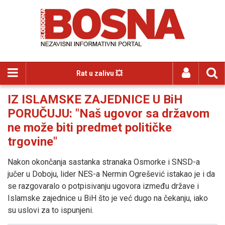
Rat u zalivu 💥
IZ ISLAMSKE ZAJEDNICE U BiH
PORUČUJU: "Naš ugovor sa državom
ne može biti predmet političke
trgovine"
Nakon okončanja sastanka stranaka Osmorke i SNSD-a
jučer u Doboju, lider NES-a Nermin Ogrešević istakao je i da
se razgovaralo o potpisivanju ugovora između države i
Islamske zajednice u BiH što je već dugo na čekanju, iako
su uslovi za to ispunjeni.