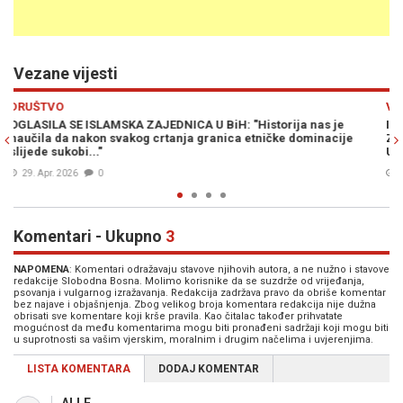
Vezane vijesti
Previous
N
VIJESTI
e
ISLAMSKA ZAJEDNICA POKREĆE INICIJATIVU ZA SEKULARNU BI
je
Zlatko Lagumdžija otkriva diplomatsku ofanzivu od Brisela do
UN-a, a pazite šta je poručio Draganu Čoviću (VIDEO)
18. Mar. 2026
0
Komentari - Ukupno
3
NAPOMENA
: Komentari odražavaju stavove njihovih autora, a ne nužno i stavove
redakcije Slobodna Bosna. Molimo korisnike da se suzdrže od vrijeđanja,
psovanja i vulgarnog izražavanja. Redakcija zadržava pravo da obriše komentar
bez najave i objašnjenja. Zbog velikog broja komentara redakcija nije dužna
obrisati sve komentare koji krše pravila. Kao čitalac također prihvatate
mogućnost da među komentarima mogu biti pronađeni sadržaji koji mogu biti
u suprotnosti sa vašim vjerskim, moralnim i drugim načelima i uvjerenjima.
LISTA KOMENTARA
DODAJ KOMENTAR