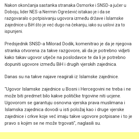
Nakon okončanja sastanka stranaka Osmorke i SNSD-a jučer u
Doboju, lider NES-a Nermin Ogrešević istakao je i da se
razgovaralo o potpisivanju ugovora između države i Islamske
zajednice u BiH što je već dugo na čekanju, iako su uslovi za to
ispunjeni.
Predsjednik SNSD-a Milorad Dodik, komenitrao je da je njegova
stranka otvorena za takve razgovore, ali da je potrebno vidjeti
kako takav ugovor utječe na poslodavce te da li je potrebno
dopuniti ugovore između BiH i drugih vjerskih zajednica.
Danas su na takve najave reagirali iz Islamske zajednice.
"Ugovor Islamske zajednice u Bosni i Hercegovini ne treba i ne
može biti predmet bilo kakve političke trgovine niti ucjene.
Ugovorom se garantuju osnovna vjerska prava muslimana i
Islamska zajednica dovodi u isti položaj kao i druge vjerske
zajednice i crkve koje već imaju takve ugovore potpisane i to je
pravo s kojim se ne može trgovati", naglasili su.