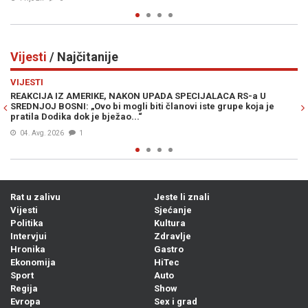
Vijesti
/ Najčitanije
Previous
N
VIJESTI
 U
MUK U MOSTARU: Članica Predsjedništva Bosne i Hercegovin
a je
Željka Cvijanović vojno-redarstvenu akciju „Oluja“ nazvala
„zločinačkom“, očekuje se reakcija iz Zagreba...
04. Avg. 2026
0
Rat u zalivu
Jeste li znali
Vijesti
Sjećanje
Politika
Kultura
Intervjui
Zdravlje
Hronika
Gastro
Ekonomija
HiTec
Sport
Auto
Regija
Show
Evropa
Sex i grad