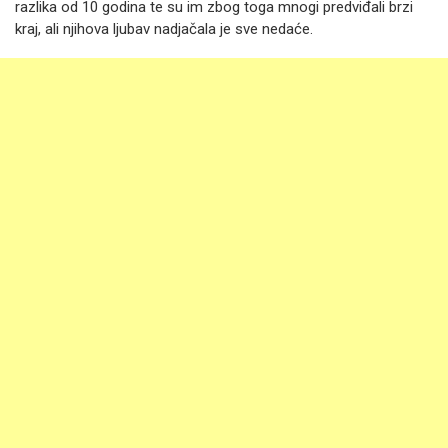
razlika od 10 godina te su im zbog toga mnogi predviđali brzi
kraj, ali njihova ljubav nadjačala je sve nedaće.