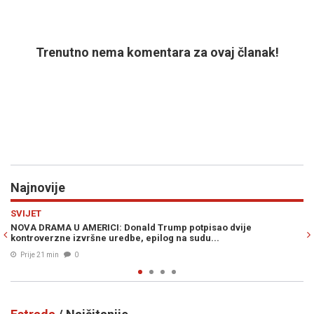
Trenutno nema komentara za ovaj članak!
Najnovije
Previous
N
JESTE LI ZNAL
MA U AMERICI: Donald Trump potpisao dvije
JEZIVI MISTER
zne izvršne uredbe, epilog na sudu...
je stoljećima 
min
0
Prije 30 min