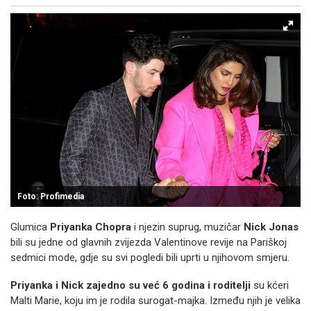
Facebook
X
Kopiraj link
Više
Foto: Profimedia
Glumica
Priyanka Chopra
i njezin suprug, muzičar
Nick Jonas
bili su jedne od glavnih zvijezda Valentinove revije na Pariškoj
sedmici mode, gdje su svi pogledi bili uprti u njihovom smjeru.
Priyanka i Nick zajedno su već 6 godina i roditelji
su kćeri
Malti Marie, koju im je rodila surogat-majka. Između njih je velika