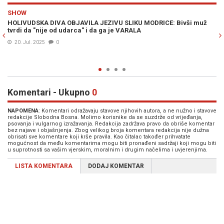
Previous
N
ESTRADA
 DIVA OBJAVILA JEZIVU SLIKU MODRICE: Bivši muž
IZGLEDA NEVJERO
je od udarca" i da ga je VARALA
ekrana, evo kako
0
29. Nov. 2024
0
Komentari - Ukupno
0
NAPOMENA
: Komentari odražavaju stavove njihovih autora, a ne nužno i stavove
redakcije Slobodna Bosna. Molimo korisnike da se suzdrže od vrijeđanja,
psovanja i vulgarnog izražavanja. Redakcija zadržava pravo da obriše komentar
bez najave i objašnjenja. Zbog velikog broja komentara redakcija nije dužna
obrisati sve komentare koji krše pravila. Kao čitalac također prihvatate
mogućnost da među komentarima mogu biti pronađeni sadržaji koji mogu biti
u suprotnosti sa vašim vjerskim, moralnim i drugim načelima i uvjerenjima.
LISTA KOMENTARA
DODAJ KOMENTAR