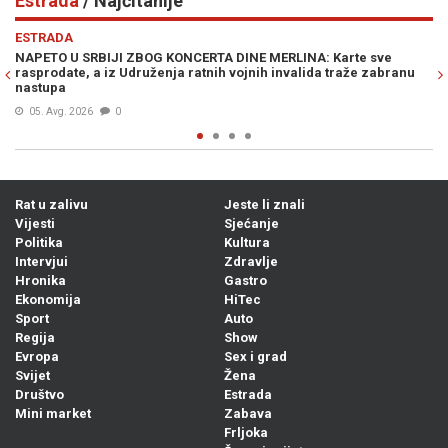
Estrada
/ Najčitanije
Previous
N
ESTRADA
 SRBIJI ZBOG KONCERTA DINE MERLINA: Karte sve
528 DRONOVA 
e, a iz Udruženja ratnih vojnih invalida traže zabranu
otkrila ni sa
04. Avg. 2026
2026
0
Rat u zalivu
Jeste li znali
Vijesti
Sjećanje
Politika
Kultura
Intervjui
Zdravlje
Hronika
Gastro
Ekonomija
HiTec
Sport
Auto
Regija
Show
Evropa
Sex i grad
Svijet
Žena
Društvo
Estrada
Mini market
Zabava
Frljoka