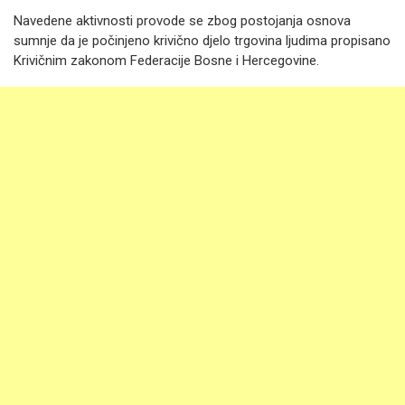
Navedene aktivnosti provode se zbog postojanja osnova
sumnje da je počinjeno krivično djelo trgovina ljudima propisano
Krivičnim zakonom Federacije Bosne i Hercegovine.