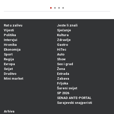
04. Avg. 2026
0
Rat u zalivu
Jeste li znali
Vijesti
Sjećanje
Politika
Kultura
Intervjui
Zdravlje
Hronika
Gastro
Ekonomija
HiTec
Sport
Auto
Regija
Show
Evropa
Sex i grad
Svijet
Žena
Društvo
Estrada
Mini market
Zabava
Frljoka
Šareni svijet
SP 2026
SENAD ANTE-PORTAL
Sarajevski snajperisti
Arhiva