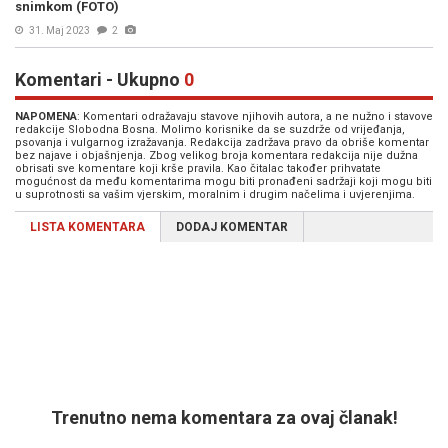
snimkom (FOTO)
31. Maj 2023
2
Komentari - Ukupno
0
NAPOMENA
: Komentari odražavaju stavove njihovih autora, a ne nužno i stavove
redakcije Slobodna Bosna. Molimo korisnike da se suzdrže od vrijeđanja,
psovanja i vulgarnog izražavanja. Redakcija zadržava pravo da obriše komentar
bez najave i objašnjenja. Zbog velikog broja komentara redakcija nije dužna
obrisati sve komentare koji krše pravila. Kao čitalac također prihvatate
mogućnost da među komentarima mogu biti pronađeni sadržaji koji mogu biti
u suprotnosti sa vašim vjerskim, moralnim i drugim načelima i uvjerenjima.
LISTA KOMENTARA
DODAJ KOMENTAR
Trenutno nema komentara za ovaj članak!