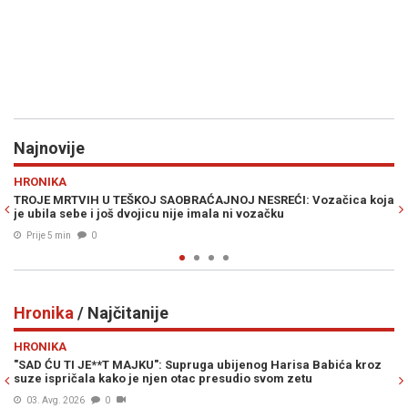
Najnovije
Previous
N
SPORT
ĆAJNOJ NESREĆI: Vozačica koja
USRED RAZVODA SA ANOM IVANOVIĆ K
mala ni vozačku
Bastian Schweinsteiger iskeširao mil
Prije 6 min
0
Hronika
/ Najčitanije
Previous
N
HRONIKA
ruga ubijenog Harisa Babića kroz
USIJALA SE PODZEMNA SCENA U SAR
tac presudio svom zetu
Đorđu Ždrali, ali hapšenje je rizik.
Sarajevo?