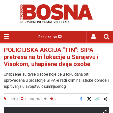
Rat u zalivu 💥
POLICIJSKA AKCIJA "TIN": SIPA
pretresa na tri lokacije u Sarajevu i
Visokom, uhapšene dvije osobe
Uhapšene su dvije osobe koje će u toku dana biti
sprovedena u prostorije SIPA-e radi kriminalističke obrade i
ispitivanja u svojstvu osumnjičenog.
Hronika
31. Maj 2023
0
Facebook
X
Kopiraj link
Više