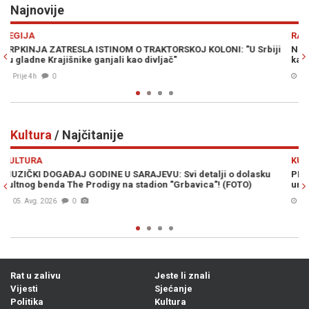
Najnovije
Previous
N
RAT U ZALIVU
"U Srbiji
NUKLEARNA OPCIJA NA STOLU: Wilkerson upozorava na
katastrofalan scenario u ratu sa Iranom
Prije 4h
0
Kultura
/ Najčitanije
Previous
N
KULTURA
dolasku
PROFESOR TOMISLAV TADIĆ: Ivan Focht - u potrazi za tajn
TO)
umjetnosti
04. Avg. 2026
0
Rat u zalivu
Jeste li znali
Vijesti
Sjećanje
Politika
Kultura