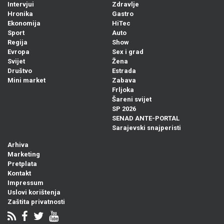
Intervjui
Zdravlje
Hronika
Gastro
Ekonomija
HiTec
Sport
Auto
Regija
Show
Evropa
Sex i grad
Svijet
Žena
Društvo
Estrada
Mini market
Zabava
Frljoka
Šareni svijet
SP 2026
SENAD ANTE-PORTAL
Sarajevski snajperisti
Arhiva
Marketing
Pretplata
Kontakt
Impressum
Uslovi korištenja
Zaštita privatnosti