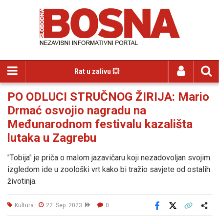
Rat u zalivu 💥
PO ODLUCI STRUČNOG ŽIRIJA: Mario
Drmać osvojio nagradu na
Međunarodnom festivalu kazališta
lutaka u Zagrebu
"Tobija" je priča o malom jazavičaru koji nezadovoljan svojim
izgledom ide u zoološki vrt kako bi tražio savjete od ostalih
životinja.
Kultura
22. Sep. 2023
0
Facebook
X
Kopiraj link
Više