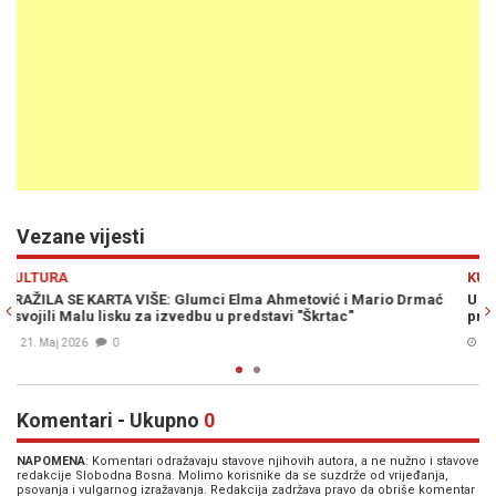
Vezane vijesti
Previous
N
KULTURA
io Drmać
U KONJICU ZAVRŠEN FESTIVAL: Gordana Boban i Mario Dr
proglašeni najboljim glumcima
05. Jun. 2025
0
Komentari - Ukupno
0
NAPOMENA
: Komentari odražavaju stavove njihovih autora, a ne nužno i stavove
redakcije Slobodna Bosna. Molimo korisnike da se suzdrže od vrijeđanja,
psovanja i vulgarnog izražavanja. Redakcija zadržava pravo da obriše komentar