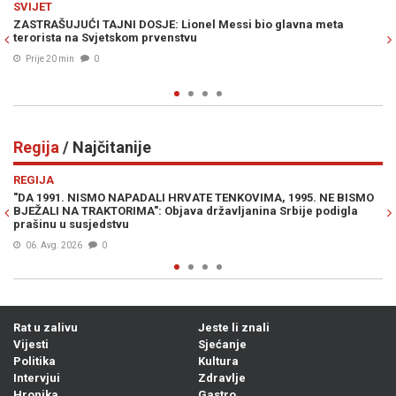
POLITIKA
na meta
"GOST NE ODREĐUJE KAKO ĆE DOMAĆIN UREDITI KUĆU": 
oštro odgovorio Vučiću i Dodiku
Prije 38 min
0
Regija
/ Najčitanije
Previous
N
REGIJA
95. NE BISMO
SRBI DIVLJAJU NA LJETOVANJU: "Ne moramo slušati va
je podigla
seljačenje! Dno, dna"
Prije 23h
0
Rat u zalivu
Jeste li znali
Vijesti
Sjećanje
Politika
Kultura
Intervjui
Zdravlje
Hronika
Gastro