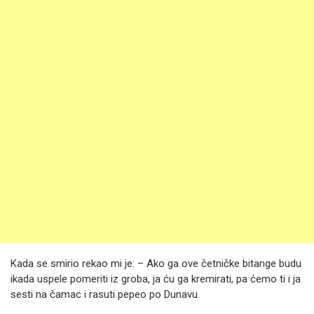
Kada se smirio rekao mi je: – Ako ga ove četničke bitange budu
ikada uspele pomeriti iz groba, ja ću ga kremirati, pa ćemo ti i ja
sesti na čamac i rasuti pepeo po Dunavu.