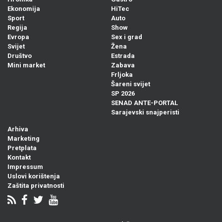
Ekonomija
HiTec
Sport
Auto
Regija
Show
Evropa
Sex i grad
Svijet
Žena
Društvo
Estrada
Mini market
Zabava
Frljoka
Šareni svijet
SP 2026
SENAD ANTE-PORTAL
Sarajevski snajperisti
Arhiva
Marketing
Pretplata
Kontakt
Impressum
Uslovi korištenja
Zaštita privatnosti