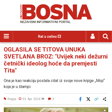
Rat u zalivu 💥
OGLASILA SE TITOVA UNUKA
SVETLANA BROZ: "Uvijek neki dežurni
četnički ideolog hoće da premjesti
Tita"
Ona je kao reakciju poslala citat iz svoje nove knjige „Moji“
koja je u štampi.
Regija
03. Apr. 2024
3
Facebook
X
Kopiraj link
Više