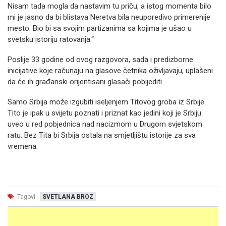
Nisam tada mogla da nastavim tu priču, a istog momenta bilo
mi je jasno da bi blistava Neretva bila neuporedivo primerenije
mesto. Bio bi sa svojim partizanima sa kojima je ušao u
svetsku istoriju ratovanja.“
Poslije 33 godine od ovog razgovora, sada i predizborne
inicijative koje računaju na glasove četnika oživljavaju, uplašeni
da će ih građanski orijentisani glasači pobijediti.
Samo Srbija može izgubiti iseljenjem Titovog groba iz Srbije.
Tito je ipak u svijetu poznati i priznat kao jedini koji je Srbiju
uveo u red pobjednica nad nacizmom u Drugom svjetskom
ratu. Bez Tita bi Srbija ostala na smjetljištu istorije za sva
vremena.
Tagovi:
SVETLANA BROZ