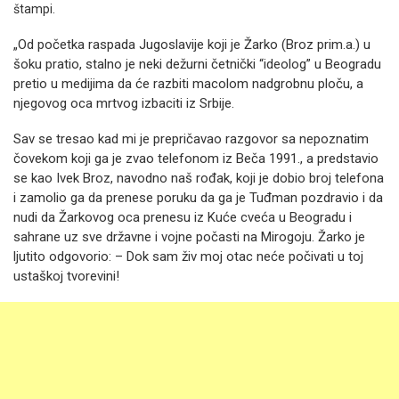
štampi.
„Od početka raspada Jugoslavije koji je Žarko (Broz prim.a.) u
šoku pratio, stalno je neki dežurni četnički “ideolog” u Beogradu
pretio u medijima da će razbiti macolom nadgrobnu ploču, a
njegovog oca mrtvog izbaciti iz Srbije.
Sav se tresao kad mi je prepričavao razgovor sa nepoznatim
čovekom koji ga je zvao telefonom iz Beča 1991., a predstavio
se kao Ivek Broz, navodno naš rođak, koji je dobio broj telefona
i zamolio ga da prenese poruku da ga je Tuđman pozdravio i da
nudi da Žarkovog oca prenesu iz Kuće cveća u Beogradu i
sahrane uz sve državne i vojne počasti na Mirogoju. Žarko je
ljutito odgovorio: – Dok sam živ moj otac neće počivati u toj
ustaškoj tvorevini!