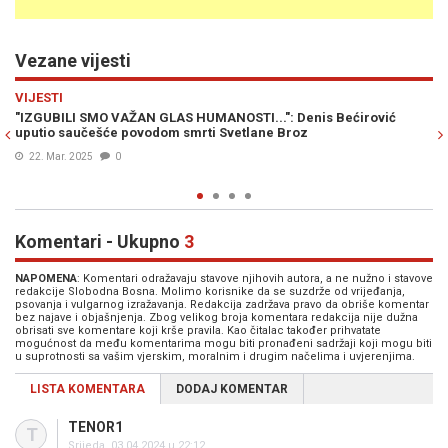
Vezane vijesti
Previous
N
REGIJA
ović
ISTAKNUTI BORAC ZA LJUDSKA PRAVA: Preminula Svetlana 
22. Mar. 2025
1
Komentari - Ukupno
3
NAPOMENA
: Komentari odražavaju stavove njihovih autora, a ne nužno i stavove
redakcije Slobodna Bosna. Molimo korisnike da se suzdrže od vrijeđanja,
psovanja i vulgarnog izražavanja. Redakcija zadržava pravo da obriše komentar
bez najave i objašnjenja. Zbog velikog broja komentara redakcija nije dužna
obrisati sve komentare koji krše pravila. Kao čitalac također prihvatate
mogućnost da među komentarima mogu biti pronađeni sadržaji koji mogu biti
u suprotnosti sa vašim vjerskim, moralnim i drugim načelima i uvjerenjima.
LISTA KOMENTARA
DODAJ KOMENTAR
TENOR1
T
Srijeda, 03.04.2024 u 22:12