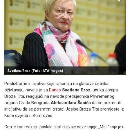
Svetlana Broz (Foto: ATAImages)
Predizborne inicijative koje računaju na glasove četnika
oživljavaju, navela je za
Danas
Svetlana Broz
, unuka Josipa
Broza Tita, reagujući na navode predsjednika Privremenog
organa Grada Beograda
Aleksandara Šapića
da će pokrenuti
inicijativu da se posmtrni ostaci Josipa Broza Tita premjeste iz
Kuće cvijeća u Kumrovec.
Ona je kao reakciju poslala citat iz svoje nove knjige „Moji“ koja je u