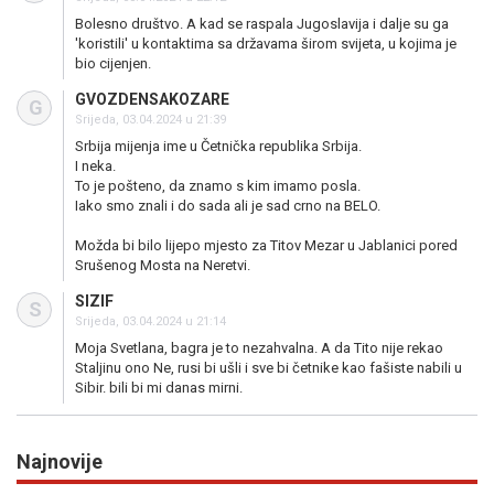
Bolesno društvo. A kad se raspala Jugoslavija i dalje su ga
'koristili' u kontaktima sa državama širom svijeta, u kojima je
bio cijenjen.
GVOZDENSAKOZARE
G
Srijeda, 03.04.2024 u 21:39
Srbija mijenja ime u Četnička republika Srbija.
I neka.
To je pošteno, da znamo s kim imamo posla.
Iako smo znali i do sada ali je sad crno na BELO.
Možda bi bilo lijepo mjesto za Titov Mezar u Jablanici pored
Srušenog Mosta na Neretvi.
SIZIF
S
Srijeda, 03.04.2024 u 21:14
Moja Svetlana, bagra je to nezahvalna. A da Tito nije rekao
Staljinu ono Ne, rusi bi ušli i sve bi četnike kao fašiste nabili u
Sibir. bili bi mi danas mirni.
Najnovije
Previous
N