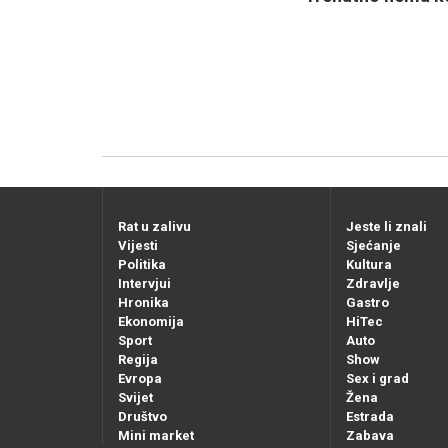
Rat u zalivu
Jeste li znali
Vijesti
Sjećanje
Politika
Kultura
Intervjui
Zdravlje
Hronika
Gastro
Ekonomija
HiTec
Sport
Auto
Regija
Show
Evropa
Sex i grad
Svijet
Žena
Društvo
Estrada
Mini market
Zabava