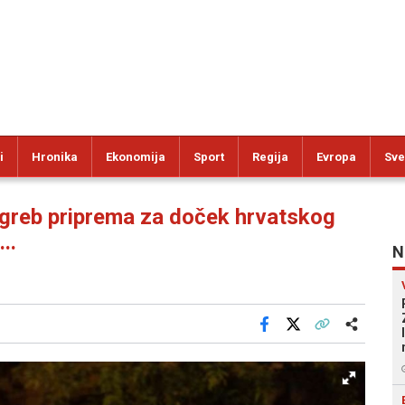
i
Hronika
Ekonomija
Sport
Regija
Evropa
Sve
reb priprema za doček hrvatskog
..
N
Facebook
X
Kopiraj link
Više