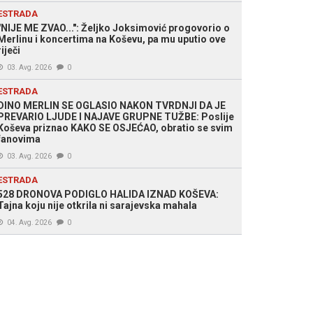
ESTRADA
"NIJE ME ZVAO...": Željko Joksimović progovorio o
Merlinu i koncertima na Koševu, pa mu uputio ove
riječi
03. Avg. 2026
0
ESTRADA
DINO MERLIN SE OGLASIO NAKON TVRDNJI DA JE
PREVARIO LJUDE I NAJAVE GRUPNE TUŽBE: Poslije
Koševa priznao KAKO SE OSJEĆAO, obratio se svim
fanovima
03. Avg. 2026
0
ESTRADA
528 DRONOVA PODIGLO HALIDA IZNAD KOŠEVA:
Tajna koju nije otkrila ni sarajevska mahala
04. Avg. 2026
0