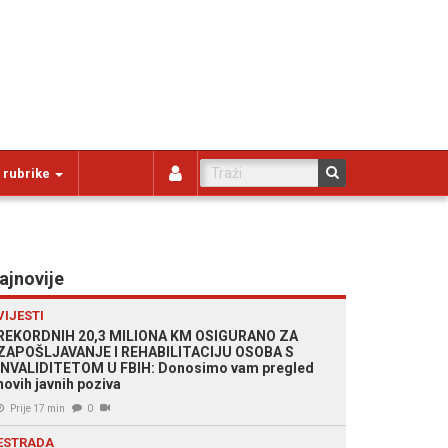
 rubrike
ajnovije
VIJESTI
REKORDNIH 20,3 MILIONA KM OSIGURANO ZA
ZAPOŠLJAVANJE I REHABILITACIJU OSOBA S
INVALIDITETOM U FBIH: Donosimo vam pregled
novih javnih poziva
Prije 17 min
0
ESTRADA