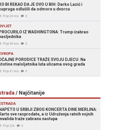
KO BI REKAO DA JE OVO U BIH: Darko Lazić i
supruga odlučili da odmore u dvorcu
Prije 24 min
0
SVIJET
PROCURILO IZ WASHINGTONA: Trump izabrao
nasljednika
Prije 34 min
0
EVROPA
OČAJNE PORODICE TRAŽE SVOJU DJECU: Na
stotine maloljetnika luta ulicama ovog grada
Prije 41 min
0
strada
/ Najčitanije
ESTRADA
NAPETO U SRBIJI ZBOG KONCERTA DINE MERLINA:
Karte sve rasprodate, a iz Udruženja ratnih vojnih
invalida traže zabranu nastupa
Prije 22h
0