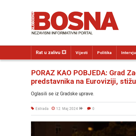
Rat u zalivu 💥
Vijesti
Politika
Intervju
PORAZ KAO POBJEDA: Grad Zag
predstavnika na Euroviziji, stižu.
Oglasili se iz Gradske uprave.
Estrada
12. Maj 2024
0