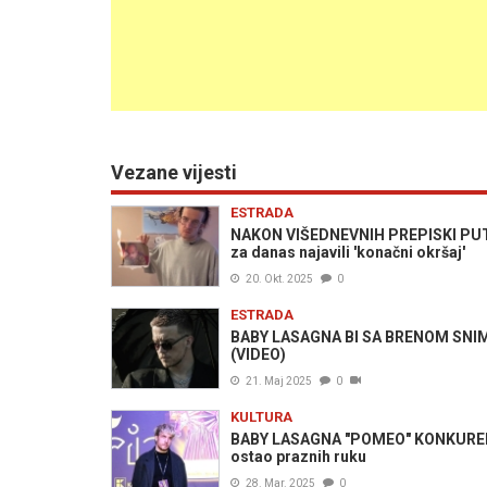
Vezane vijesti
ESTRADA
NAKON VIŠEDNEVNIH PREPISKI PUT
za danas najavili 'konačni okršaj'
20. Okt. 2025
0
ESTRADA
BABY LASAGNA BI SA BRENOM SNIMI
(VIDEO)
21. Maj 2025
0
KULTURA
BABY LASAGNA "POMEO" KONKURENC
ostao praznih ruku
28. Mar. 2025
0