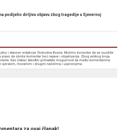
podijelio dirljivu objavu zbog tragedije u Sjevernoj
 nužno i stavove redakcije Slobodna Bosna. Molimo korisnike da se suzdrže
va pravo da obriše komentar bez najave i objašnjenja. Zbog velikog broja
 pravila. Kao čitalac također prihvatate mogućnost da među komentarima
im vjerskim, moralnim i drugim načelima i uvjerenjima.
mentara za ovaj članak!