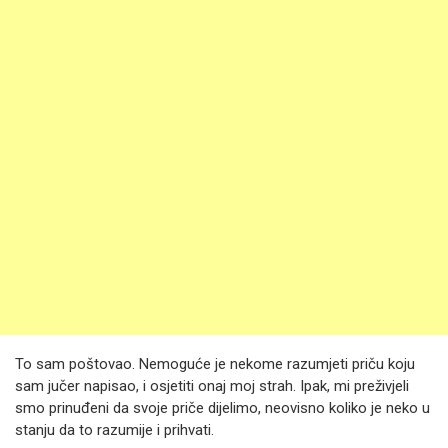
To sam poštovao. Nemoguće je nekome razumjeti priču koju
sam jučer napisao, i osjetiti onaj moj strah. Ipak, mi preživjeli
smo prinuđeni da svoje priče dijelimo, neovisno koliko je neko u
stanju da to razumije i prihvati.