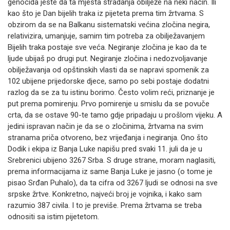
genocida jeste da ta mjesta stradanja obilježe na neki način. Ili
kao što je Dan bijelih traka iz pijeteta prema tim žrtvama. S
obzirom da se na Balkanu sistematski većina zločina negira,
relativizira, umanjuje, samim tim potreba za obilježavanjem
Bijelih traka postaje sve veća. Negiranje zločina je kao da te
ljude ubijaš po drugi put. Negiranje zločina i nedozvoljavanje
obilježavanja od opštinskih vlasti da se napravi spomenik za
102 ubijene prijedorske djece, samo po sebi postaje dodatni
razlog da se za tu istinu borimo. Često volim reći, priznanje je
put prema pomirenju. Prvo pomirenje u smislu da se povuče
crta, da se ostave 90-te tamo gdje pripadaju u prošlom vijeku. A
jedini ispravan način je da se o zločinima, žrtvama na svim
stranama priča otvoreno, bez vrijeđanja i negiranja. Ono što
Dodik i ekipa iz Banja Luke napišu pred svaki 11. juli da je u
Srebrenici ubijeno 3267 Srba. S druge strane, moram naglasiti,
prema informacijama iz same Banja Luke je jasno (o tome je
pisao Srđan Puhalo), da ta cifra od 3267 ljudi se odnosi na sve
srpske žrtve. Konkretno, najveći broj je vojnika, i kako sam
razumio 387 civila. I to je previše. Prema žrtvama se treba
odnositi sa istim pijetetom.