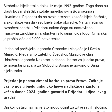
Simbolika bijelih traka dolazi iz maja 1992. godine. Toga dana su
vlasti bosanskih Srba izdale naredbu svim Bošnjacima i
Hrvatima u Prijedoru da na svoje prozore zakače bijele čaršafe,
a ako izlaze van da vežu bijele trake oko ruke. Na taj način su
označeni nesrbi u Prijedoru nakon čega su nastavljena
masovna zarobljavanja, ubistva i silovanja. Kroz logor Omarska
je prošlo više od 3.000 zatvorenika.
Jedan od preživjelih logoraša Omarske i Manjače je i
Satko
Mujagić
. Njega smo zatekli u Švedskoj. Mujagić je član
Udruženja logoraša Kozarac, a danas i borac za ljudska prava,
te magistar prava, a za Slobodnu Bosnu je govorio o Danu
bijelih traka.
Prijedor je postao simbol borbe za prava žrtava. Zašto je
važno nositi bijelu traku oko lijeve nadlaktice? Zašto je
važno danas 2024. godine govoriti o Prijedoru i djeci ovog
grada?
Oni koji ostaju najmanje što mogu učinit za žrtve ratnih zločina,