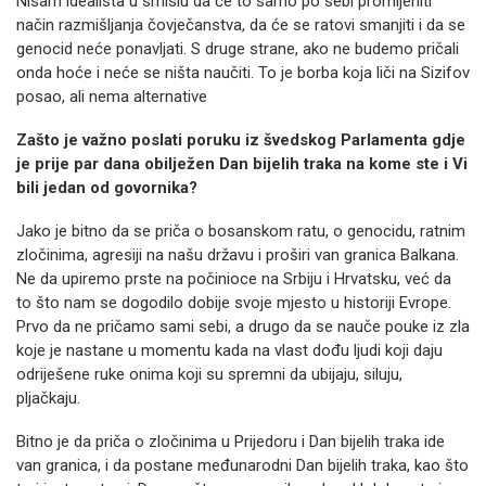
Nisam idealista u smislu da će to samo po sebi promijeniti
način razmišljanja čovječanstva, da će se ratovi smanjiti i da se
genocid neće ponavljati. S druge strane, ako ne budemo pričali
onda hoće i neće se ništa naučiti. To je borba koja liči na Sizifov
posao, ali nema alternative
Zašto je važno poslati poruku iz švedskog Parlamenta gdje
je prije par dana obilježen Dan bijelih traka na kome ste i Vi
bili jedan od govornika?
Jako je bitno da se priča o bosanskom ratu, o genocidu, ratnim
zločinima, agresiji na našu državu i proširi van granica Balkana.
Ne da upiremo prste na počinioce na Srbiju i Hrvatsku, već da
to što nam se dogodilo dobije svoje mjesto u historiji Evrope.
Prvo da ne pričamo sami sebi, a drugo da se nauče pouke iz zla
koje je nastane u momentu kada na vlast dođu ljudi koji daju
odriješene ruke onima koji su spremni da ubijaju, siluju,
pljačkaju.
Bitno je da priča o zločinima u Prijedoru i Dan bijelih traka ide
van granica, i da postane međunarodni Dan bijelih traka, kao što