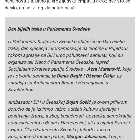
banalnosti zla. Bitno je kroz ljudsku empatiju i kroz sve što se
desilo, da se iz tog zla nešto nauči.
Dan bijelih traka u Parlamentu Švedske
U Parlamentu Kraljevine Švedske obilježen je Dan bijelih
traka, dan sjećanja i komemoracije na zločine u Prijedoru
tokom agresije na BiH kroz poludnevni seminar, koji su
organizovali članovi Parlamenta Švedske, ispred
Socijaldemokratske partije Švedske
- Azra Muranović
, koja
je i otvorila seminar,
te Denis Begić i Dženan Čišija
, uz
saradnju sa Ambasadom Bosne i Hercegovine u
Stockholmu.
Ambasador BiH u Švedskoj
Bojan Šošić
je ovom prilikom
poručio da je iznimno važno održati kulturu sjećanja i
poštivanja žrtava, a zbog budućnosti, opstanka demokratije
i očuvanja mira u Bosni i Hercegovini, ali i u cijeloj Evropi i
svijetu. Član Parlamenta Švedske, također ispred
Socijaldemokratske partije,
Morgan Johansson
, koji je i