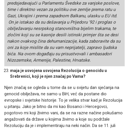
predsjedavajući u Parlamentu Švedske za vanjske poslove,
time i direktno vezan za politiku ove zemlje prema ratu u
Gazi, Ukrajini i prema zapadnom Balkanu, ulasku u EU itd.
On je istakao da su dešavanja u Prijedoru ‘92 i proglas o
obilježavanju nesrpskog stanovništva bijelim trakama, te
zločini koji su se kasnije desili istinski primjer šta se desi
nakon ovakvog čina dehumanizacije, kada zaboravite da su
oni za koje mislite da su vam neprijatelji, zapravo ljudska
bića. Na ovom događaju su prisustvovali i ambasadori
Nizozemske, Armenije, Palestine, Hrvatske.
maja je usvojena usvojena Rezolucija o genocidu u
Srebrenici, koji je njen značaj po Vama?
Njen značaj se ogleda u tome da se u svijetu dan sjećanja na
genocid obilježava, ne samo u BiH, već da postane dio
evropske i svjetske historije. To je velika stvar kad je Rezolucija
u pitanju. Jako je bitno da mi kao Bosanci i Hercegovci,
pogotovo mi koji živimo vani, da se na razne načine pokušamo
angažovati da države u kojima živimo a koje su podržale
Rezoluciju da je i implementiraju na neki način. Da se 11. juli