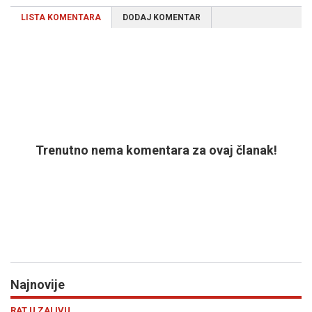
LISTA KOMENTARA
DODAJ KOMENTAR
Trenutno nema komentara za ovaj članak!
Najnovije
Previous
N
RAT U ZALIVU
RA