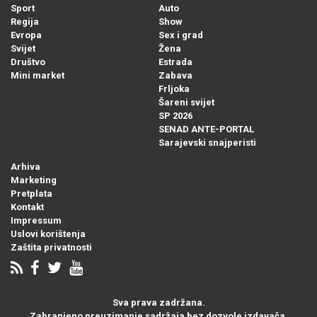
Sport
Auto
Regija
Show
Evropa
Sex i grad
Svijet
Žena
Društvo
Estrada
Mini market
Zabava
Frljoka
Šareni svijet
SP 2026
SENAD ANTE-PORTAL
Sarajevski snajperisti
Arhiva
Marketing
Pretplata
Kontakt
Impressum
Uslovi korištenja
Zaštita privatnosti
Sva prava zadržana.
Zabranjeno preuzimanje sadržaja bez dozvole izdavača.