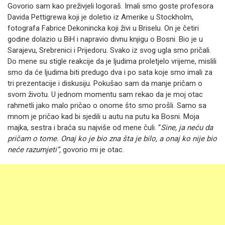
Govorio sam kao preživjeli logoraš. Imali smo goste profesora
Davida Pettigrewa koji je doletio iz Amerike u Stockholm,
fotografa Fabrice Dekonincka koji živi u Briselu. On je četiri
godine dolazio u BiH i napravio divnu knjigu o Bosni. Bio je u
Sarajevu, Srebrenici i Prijedoru. Svako iz svog ugla smo pričali.
Do mene su stigle reakcije da je ljudima proletjelo vrijeme, mislili
smo da će ljudima biti predugo dva i po sata koje smo imali za
tri prezentacije i diskusiju. Pokušao sam da manje pričam o
svom životu. U jednom momentu sam rekao da je moj otac
rahmetli jako malo pričao o onome što smo prošli. Samo sa
mnom je pričao kad bi sjedili u autu na putu ka Bosni. Moja
majka, sestra i braća su najviše od mene čuli. “
Sine, ja neću da
pričam o tome. Onaj ko je bio zna šta je bilo, a onaj ko nije bio
neće razumjeti”,
govorio mi je otac.