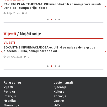
":
PAKLENI PLAN TEHERANA: Otkriveno kako Iran namjerava srušiti
GO
Donalda Trumpa prije izbora
po
Prije 20 min
0
Vijesti
/ Najčitanije
Previous
N
VIJESTI
VI
i
ŠOKANTNE INFORMACIJE OSA-e: U BiH se nalaze dvije grupe
IL
plaćenih UBICA, čekaju naredbe od...
kr
sk
05. Avg. 2026
0
Rat u zalivu
Jeste li znali
Vijesti
Sjećanje
Politika
Kultura
Intervjui
Zdravlje
Hronika
Gastro
Ekonomija
HiTec