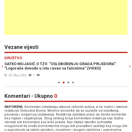
Vezane vijesti
Previous
N
DRUŠTVO
D
lju
SATKO MUJAGIĆ O TZV. "OSLOBOĐENJU GRADA PRIJEDORA":
J
"Logoraše dovode u istu ravan sa fašistima" (VIDEO)
“P
30. Maj 2022
1
Komentari - Ukupno
0
NAPOMENA
: Komentari odražavaju stavove njihovih autora, a ne nužno i stavove
redakcije Slobodna Bosna. Molimo korisnike da se suzdrže od vrijeđanja,
psovanja i vulgarnog izražavanja. Redakcija zadržava pravo da obriše komentar
bez najave i objašnjenja. Zbog velikog broja komentara redakcija nije dužna
obrisati sve komentare koji krše pravila. Kao čitalac također prihvatate
mogućnost da među komentarima mogu biti pronađeni sadržaji koji mogu biti
u suprotnosti sa vašim vjerskim, moralnim i drugim načelima i uvjerenjima.