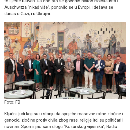
to i jeste ustvari. Da ono što se govorilo nakon Holokausta i
Auschwitza “nikad više”, ponovilo se u Evropi, i dešava se
danas u Gazi, i u Ukrajini.
Foto: FB
Ključni ljudi koji su u stanju da spriječe masovne ratne zločine i
genocid, zločine protiv civila zbog rase, religije itd. su političari i
novinari. Spominjao sam ulogu “Kozarskog vijesnika”, Radio