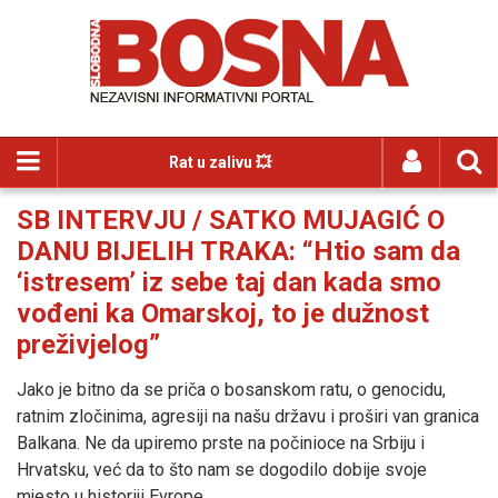
Rat u zalivu 💥
SB INTERVJU / SATKO MUJAGIĆ O
DANU BIJELIH TRAKA: “Htio sam da
‘istresem’ iz sebe taj dan kada smo
vođeni ka Omarskoj, to je dužnost
preživjelog”
Jako je bitno da se priča o bosanskom ratu, o genocidu,
ratnim zločinima, agresiji na našu državu i proširi van granica
Balkana. Ne da upiremo prste na počinioce na Srbiju i
Hrvatsku, već da to što nam se dogodilo dobije svoje
mjesto u historiji Evrope.