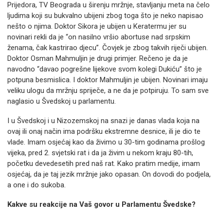
Prijedora, TV Beograda u širenju mržnje, stavljanju meta na čelo
ljudima koji su bukvalno ubijeni zbog toga što je neko napisao
nešto o njima. Doktor Sikora je ubijen u Keratermu jer su
novinari rekli da je “on nasilno vršio abortuse nad srpskim
ženama, čak kastrirao djecu”. Čovjek je zbog takvih riječi ubijen.
Doktor Osman Mahmuljin je drugi primjer. Rečeno je da je
navodno “davao pogrešne lijekove svom kolegi Dukiću” što je
potpuna besmislica. I doktor Mahmuljin je ubijen. Novinari imaju
veliku ulogu da mržnju spriječe, a ne da je potpiruju. To sam sve
naglasio u Švedskoj u parlamentu.
I u Švedskoj i u Nizozemskoj na snazi je danas vlada koja na
ovaj ili onaj način ima podršku ekstremne desnice, ili je dio te
vlade. Imam osjećaj kao da živimo u 30-tim godinama prošlog
vijeka, pred 2. svjetski rat i da ja živim u nekom kraju 80-tih,
početku devedesetih pred naš rat. Kako pratim medije, imam
osjećaj, da je taj jezik mržnje jako opasan. On dovodi do podjela,
a one i do sukoba.
Kakve su reakcije na Vaš govor u Parlamentu Švedske?