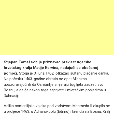
Stjepan Tomašević je priznavao prevlast ugarsko-
hrvatskog kralja Matije Korvina, nadajući se obećanoj
pomoći.
Stoga je 3. juna 1462. otkazao sultanu plaćanje danka.
Na početku 1463. godine obratio se opet Mlecima
upozoravajući ih da Osmanlije smjeraju tog ljeta zauzeti svu
Bosnu, a da će nakon toga zaprijetiti i mletačkim posjedima u
Dalmaciji.
Velika osmanlijska vojska pod vodstvom Mehmeda II okupila se
u proljeće 1463. u Adriano-polu (Edirnu) i krenula na Bosnu. Kralj