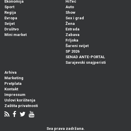
Ekonomija
HiTec
Sport
Auto
Regija
Show
Evropa
Sex i grad
Svijet
Žena
Društvo
Estrada
Mini market
Zabava
Frljoka
Šareni svijet
SP 2026
SENAD ANTE-PORTAL
Sarajevski snajperisti
Arhiva
Marketing
Pretplata
Kontakt
Impressum
Uslovi korištenja
Zaštita privatnosti
Sva prava zadržana.