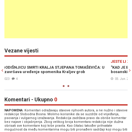
Vezane vijesti
Previous
N
JESTE LI ZNALI
 U
"KAD JE BOSNA ŠAPTOM PALA": Dan kada je pogubljen posljednji
bosanski kralj - Stjepan Tomašević Kotromanić
05. Jun. 2022
0
Komentari - Ukupno
0
NAPOMENA
: Komentari odražavaju stavove njihovih autora, a ne nužno i stavove
redakcije Slobodna Bosna. Molimo korisnike da se suzdrže od vrijeđanja,
psovanja i vulgarnog izražavanja. Redakcija zadržava pravo da obriše komentar
bez najave i objašnjenja. Zbog velikog broja komentara redakcija nije dužna
obrisati sve komentare koji krše pravila. Kao čitalac također prihvatate
mogućnost da među komentarima mogu biti pronađeni sadržaji koji mogu biti