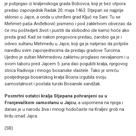
je pobjegao iz kraljevskoga grada Bobovca, koji je bez otpora
predao zapovjednik Radak 20. maja 1463. Stjepan se najprije
sklonio u Jajce, a onda u utvrđeni grad Ključ na Sani. Tu se
Mehmet-paša Anđelković pismeno i pod zakletvom obvezao da
će mu poštedjeti život i pustiti da slobodno ide kamo hoće ako
preda grad. Kad se nakon pregovora predao, zarobio ga je i
odveo sultanu Mehmedu u Jajce, koji ga je natjerao da potpiše
naredbu svim zapovjednicima da predaju gradove Turcima.
Ujedno je sultan Mehmedovu zakletvu proglasio nevaljanom i u
svom taboru pred Jajcem 5. juna dao pogubiti kralja, njegovog
strica Radivoja i mnogo bosanske vlastele. Tako je smrću
posljednjega bosanskog kralja Bosna izgubila svoju
samostalnost i postala turski Bosanski sandžak.
Posmrtni ostatci kralja Stjepana pohranjeni su u
Franjevačkom samostanu u Jajcu
, a uspomena na njega i
danas je u narodu živa i mnogi hodočaste na Kraljev grob na
brdu iznad Jajca.
(SB)