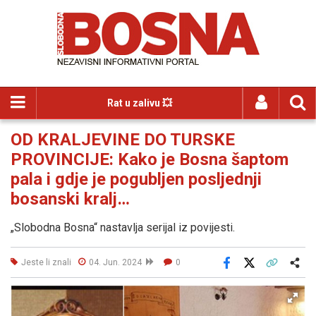
Rat u zalivu 💥
OD KRALJEVINE DO TURSKE
PROVINCIJE: Kako je Bosna šaptom
pala i gdje je pogubljen posljednji
bosanski kralj…
„Slobodna Bosna“ nastavlja serijal iz povijesti.
Jeste li znali
04. Jun. 2024
0
Facebook
X
Kopiraj link
Više