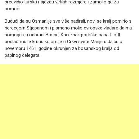
predvidio tursku najezdu velikih razmjera i zamolio ga za
pomoć.
Budući da su Osmanlije sve više nadirali, novi se kralj pomirio s
hercegom Stjepanom i pismeno molio evropske vladare da mu
pomognu u odbrani Bosne. Kao znak podrške papa Pio II
poslao mu je krunu kojom je u Crkvi svete Marije u Jajcu u
novembru 1461. godine okrunjen za bosanskog kralja od
papinog delegata.