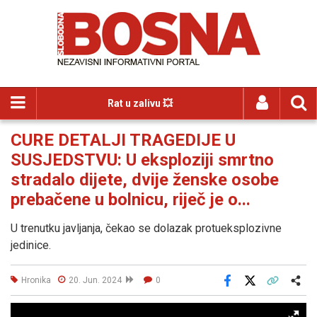
Rat u zalivu 💥
CURE DETALJI TRAGEDIJE U
SUSJEDSTVU: U eksploziji smrtno
stradalo dijete, dvije ženske osobe
prebačene u bolnicu, riječ je o...
U trenutku javljanja, čekao se dolazak protueksplozivne
jedinice.
Hronika
20. Jun. 2024
0
Facebook
X
Kopiraj link
Više