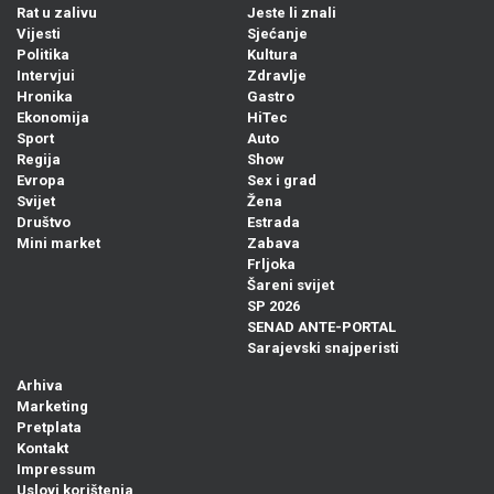
Rat u zalivu
Jeste li znali
Vijesti
Sjećanje
Politika
Kultura
Intervjui
Zdravlje
Hronika
Gastro
Ekonomija
HiTec
Sport
Auto
Regija
Show
Evropa
Sex i grad
Svijet
Žena
Društvo
Estrada
Mini market
Zabava
Frljoka
Šareni svijet
SP 2026
SENAD ANTE-PORTAL
Sarajevski snajperisti
Arhiva
Marketing
Pretplata
Kontakt
Impressum
Uslovi korištenja