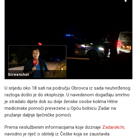
Screenshot
U srijedu oko 18 sati na području Obrovca iz sada neutvrđenog
razloga došlo je do eksplozije. U navedenom događaju smrtno
je stradalo dijete dok su dvije ženske osobe kolima Hitne
medicinske pomoći prevezene u Opću bolnicu Zadar na
pružanje daljnje liječničke pomoći.
Prema neslužbenim informacijama koje doznaje
Zadarski.hr,
navodno je riječ o obitelji iz Češke koja se zaustavila