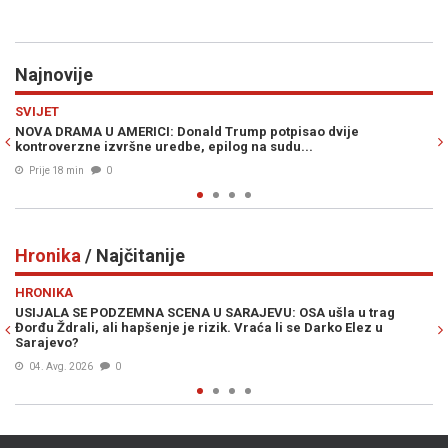
Najnovije
Previous
N
JESTE LI ZNALI
pisao dvije
JEZIVI MISTERIJ: Zašto je iznenada nestao supe
du...
je stoljećima suvereno vladao...
Prije 27 min
0
Hronika
/ Najčitanije
Previous
N
HRONIKA
 OSA ušla u trag
"AKO ŽELITE ZAVRŠITI U BOLNICI, DOĐITE OVAMO"
i se Darko Elez u
potukao na plaži, kamere sve snimile (VIDEO)
05. Avg. 2026
0