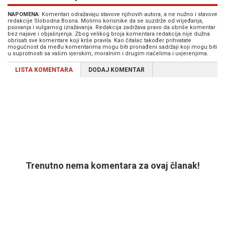
NAPOMENA
: Komentari odražavaju stavove njihovih autora, a ne nužno i stavove
redakcije Slobodna Bosna. Molimo korisnike da se suzdrže od vrijeđanja,
psovanja i vulgarnog izražavanja. Redakcija zadržava pravo da obriše komentar
bez najave i objašnjenja. Zbog velikog broja komentara redakcija nije dužna
obrisati sve komentare koji krše pravila. Kao čitalac također prihvatate
mogućnost da među komentarima mogu biti pronađeni sadržaji koji mogu biti
u suprotnosti sa vašim vjerskim, moralnim i drugim načelima i uvjerenjima.
LISTA KOMENTARA
DODAJ KOMENTAR
Trenutno nema komentara za ovaj članak!