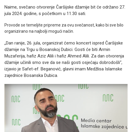
Naime, svečano otvorenje Čaršijske džamije bit će održano 27.
jula 2024. godine, s početkom u 11.30 sati.
Provode se temeljite pripreme za ovu svečanost, kako bi sve bilo
organizirano na najbolji mogući način.
„Dan ranije, 26. jula, organizirat ćemo koncert ispred Čaršijske
džamije na Trgu u Bosanskoj Dubici. Gosti će biti Armin
Muzaferija, hafiz Aziz Alili i hafiz Ahmed Alili. Za dan otvorenja
džamije učinili smo sve da se naši gosti osjećaju dobrodošli“,
izjavio je Safet-ef. Beganović, glavni imam Medžlisa Islamske
zajednice Bosanska Dubica.