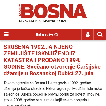
Rat u zalivu 💥
SRUŠENA 1992., A NJENO
ZEMLJIŠTE ISKNJIŽENO IZ
KATASTRA I PRODANO 1994.
GODINE: Svečano otvorenje Čaršijske
džamije u Bosanskoj Dubici 27. jula
Tokom agresije na Bosnu i Hercegovinu 1992. godine
džamija je teško stradala. Nakon agresije, Medžlis Islamske
zajednice Dubica počeo je pravnu borbu za povrat imovine,
što je 2008. godine rezultiralo uknjiženjem posjeda i
obnovom džamije