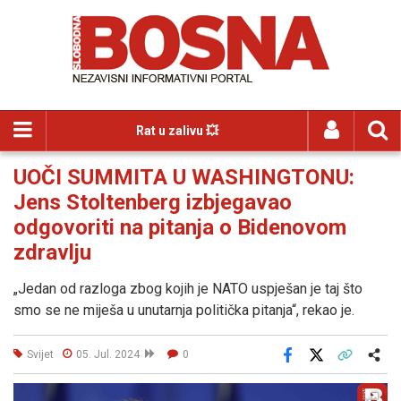
Rat u zalivu 💥
UOČI SUMMITA U WASHINGTONU:
Jens Stoltenberg izbjegavao
odgovoriti na pitanja o Bidenovom
zdravlju
„Jedan od razloga zbog kojih je NATO uspješan je taj što
smo se ne miješa u unutarnja politička pitanja“, rekao je.
Svijet
05. Jul. 2024
0
Facebook
X
Kopiraj link
Više