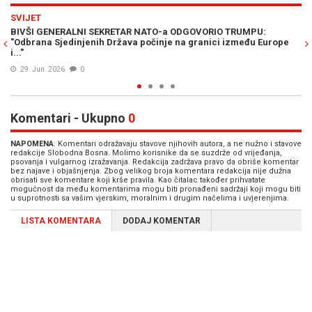
Previous
N
VIJESTI
PU:
JOŠ JEDNA PANIČNA NAJAVA: Ovo je čovjek za kojeg Vučić t
u Europe
da ima važnu ulogu u planu stranaca za rušenje RS i Srbije
04. Avg. 2025
0
Komentari - Ukupno
0
NAPOMENA
: Komentari odražavaju stavove njihovih autora, a ne nužno i stavove
redakcije Slobodna Bosna. Molimo korisnike da se suzdrže od vrijeđanja,
psovanja i vulgarnog izražavanja. Redakcija zadržava pravo da obriše komentar
bez najave i objašnjenja. Zbog velikog broja komentara redakcija nije dužna
obrisati sve komentare koji krše pravila. Kao čitalac također prihvatate
mogućnost da među komentarima mogu biti pronađeni sadržaji koji mogu biti
u suprotnosti sa vašim vjerskim, moralnim i drugim načelima i uvjerenjima.
LISTA KOMENTARA
DODAJ KOMENTAR