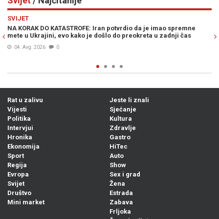
Svijet
/ Najčitanije
Previous
N
SVIJET
spremne
DRAMA U WASHINGTONU: Teške optužbe na račun Donalda
ji čas
Trumpa –„On je najveći lažov...“
04. Avg. 2026
1
Rat u zalivu
Jeste li znali
Vijesti
Sjećanje
Politika
Kultura
Intervjui
Zdravlje
Hronika
Gastro
Ekonomija
HiTec
Sport
Auto
Regija
Show
Evropa
Sex i grad
Svijet
Žena
Društvo
Estrada
Mini market
Zabava
Frljoka