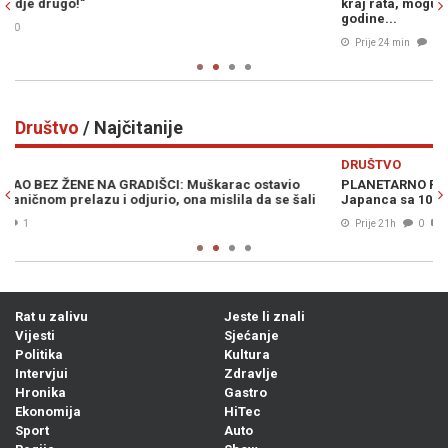
kraj rata, mogu li Ukrajinci i Rusi zakopati ratne sjekire nakon 4
p
godine...
Prije 24 min
0
Društvo
/ Najčitanije
Previous
N
DRUŠTVO
D
PLANETARNO POPULARNI TIKTOKER ODUŠEVIO SARAJEVO:
Z
Japanca sa 10 miliona fanova dočekali na Baščaršiji (VIDEO)
b
Prije 21h
0
Rat u zalivu
Jeste li znali
Vijesti
Sjećanje
Politika
Kultura
Intervjui
Zdravlje
Hronika
Gastro
Ekonomija
HiTec
Sport
Auto