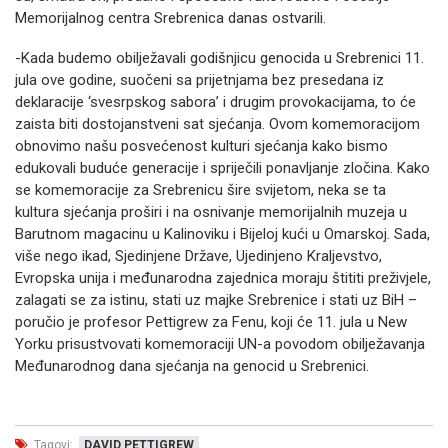
Memorijalnog centra Srebrenica danas ostvarili.
-Kada budemo obilježavali godišnjicu genocida u Srebrenici 11.
jula ove godine, suočeni sa prijetnjama bez presedana iz
deklaracije ‘svesrpskog sabora’ i drugim provokacijama, to će
zaista biti dostojanstveni sat sjećanja. Ovom komemoracijom
obnovimo našu posvećenost kulturi sjećanja kako bismo
edukovali buduće generacije i spriječili ponavljanje zločina. Kako
se komemoracije za Srebrenicu šire svijetom, neka se ta
kultura sjećanja proširi i na osnivanje memorijalnih muzeja u
Barutnom magacinu u Kalinoviku i Bijeloj kući u Omarskoj. Sada,
više nego ikad, Sjedinjene Države, Ujedinjeno Kraljevstvo,
Evropska unija i međunarodna zajednica moraju štititi preživjele,
zalagati se za istinu, stati uz majke Srebrenice i stati uz BiH –
poručio je profesor Pettigrew za Fenu, koji će 11. jula u New
Yorku prisustvovati komemoraciji UN-a povodom obilježavanja
Međunarodnog dana sjećanja na genocid u Srebrenici.
Tagovi:
DAVID PETTIGREW