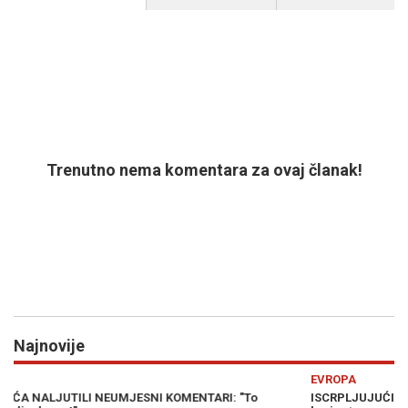
Trenutno nema komentara za ovaj članak!
Najnovije
Previous
N
EVROPA
Z
ISCRPLJUJUĆI SUKOB BEZ JASNOG POBJEDNIKA: Tri scenarija za
K