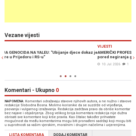
Vezane vijesti
Previous
N
VIJESTI
V
 je
AMERIČKI PROFESOR DAVID PETTIGREW: Vlasti u Republici Srpskoj,
A
pored negiranja genocida u Srebrenici, sprečavaju...
oz
no
10. Jul. 2026
1
Komentari - Ukupno
0
NAPOMENA
: Komentari odražavaju stavove njihovih autora, a ne nužno i stavove
redakcije Slobodna Bosna. Molimo korisnike da se suzdrže od vrijeđanja,
psovanja i vulgarnog izražavanja. Redakcija zadržava pravo da obriše komentar
bez najave i objašnjenja. Zbog velikog broja komentara redakcija nije dužna
obrisati sve komentare koji krše pravila. Kao čitalac također prihvatate
mogućnost da među komentarima mogu biti pronađeni sadržaji koji mogu biti
u suprotnosti sa vašim vjerskim, moralnim i drugim načelima i uvjerenjima.
LISTA KOMENTARA
DODAJ KOMENTAR