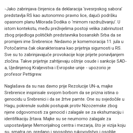
-Jako zabrinjava činjenica da deklaracija ‘svesrpskog sabora’
predstavlja RS kao autonomno pravno lice, dajući podršku
opasnom planu Milorada Dodika o ‘mirnom razdruživanju’. U
istom kontekstu, među preživjelima postoji velika zabrinutost
zbog prijedloga političkih predstavnika bosanskih Srba da se
promijeni ime Srebrenice. Nedavno je komemoracija 11. jula u
Potočarima čak okarakterisana kao prijetnja sigurnosti u RS.
Sve su to zabrinjavajuće provokacije koje prijete ponavljanjem
zločina. Takve prijetnje zahtijevaju oštrije osude i sankcije SAD-
a, Ujedinjenog Kraljevstva i Evropske unije - upozorio je
profesor Pettigrew.
Naglašava da su nas davno prije Rezolucije UN-a, majke
Srebrenice inspirisale svojom borbom da se prizna istina o
genocidu u Srebrenici i da se žrtve pamte. One su svjedočile u
Hagu, pokrenule sudski postupak protiv Nizozemske zbog
njene odgovornosti za genocid i zalagale se za ekshumaciju i
identifikaciju žrtava. Majke su se neumorno zalagale za
uspostavljanje Memorijalnog centra i mezarja, što je vizija koju
su, smatra on, predano i sposobno rukovodstvo i osoblje