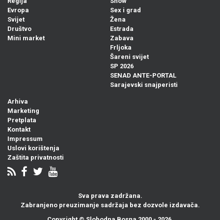
Regija
Show
Evropa
Sex i grad
Svijet
Žena
Društvo
Estrada
Mini market
Zabava
Frljoka
Šareni svijet
SP 2026
SENAD ANTE-PORTAL
Sarajevski snajperisti
Arhiva
Marketing
Pretplata
Kontakt
Impressum
Uslovi korištenja
Zaštita privatnosti
Sva prava zadržana.
Zabranjeno preuzimanje sadržaja bez dozvole izdavača.
Copyright ©
Slobodna Bosna
2000 - 2026.