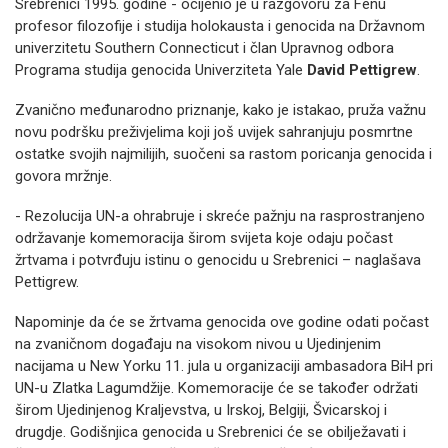
Srebrenici 1995. godine - ocijenio je u razgovoru za Fenu
profesor filozofije i studija holokausta i genocida na Državnom
univerzitetu Southern Connecticut i član Upravnog odbora
Programa studija genocida Univerziteta Yale
David Pettigrew
.
Zvanično međunarodno priznanje, kako je istakao, pruža važnu
novu podršku preživjelima koji još uvijek sahranjuju posmrtne
ostatke svojih najmilijih, suočeni sa rastom poricanja genocida i
govora mržnje.
- Rezolucija UN-a ohrabruje i skreće pažnju na rasprostranjeno
održavanje komemoracija širom svijeta koje odaju počast
žrtvama i potvrđuju istinu o genocidu u Srebrenici – naglašava
Pettigrew.
Napominje da će se žrtvama genocida ove godine odati počast
na zvaničnom događaju na visokom nivou u Ujedinjenim
nacijama u New Yorku 11. jula u organizaciji ambasadora BiH pri
UN-u Zlatka Lagumdžije. Komemoracije će se također održati
širom Ujedinjenog Kraljevstva, u Irskoj, Belgiji, Švicarskoj i
drugdje. Godišnjica genocida u Srebrenici će se obilježavati i