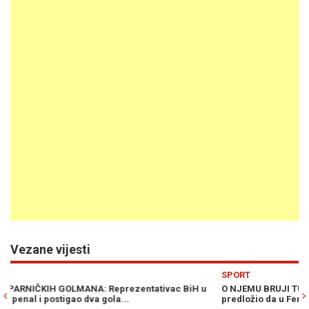
Vezane vijesti
Previous
N
SPORT
u
O NJEMU BRUJI TURSKA: Edin Džeko odabrao nasljednika,
predložio da u Fenerbahce dovedu reprezentativca BiH