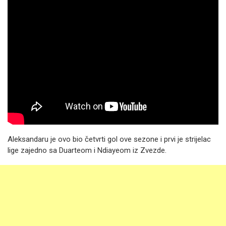
Aleksandaru je ovo bio četvrti gol ove sezone i prvi je strijelac
lige zajedno sa Duarteom i Ndiayeom iz Zvezde.