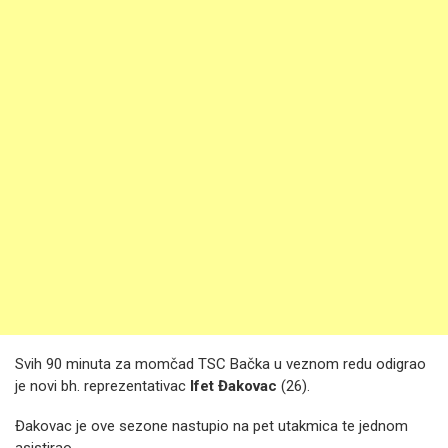
Svih 90 minuta za momčad TSC Bačka u veznom redu odigrao
je novi bh. reprezentativac
Ifet Đakovac
(26).
Đakovac je ove sezone nastupio na pet utakmica te jednom