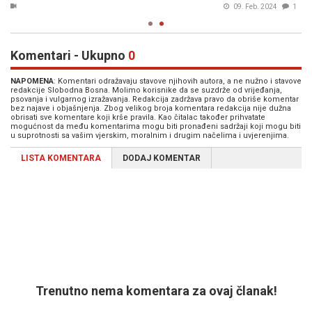
09. Feb. 2024
1
Komentari - Ukupno
0
NAPOMENA
: Komentari odražavaju stavove njihovih autora, a ne nužno i stavove
redakcije Slobodna Bosna. Molimo korisnike da se suzdrže od vrijeđanja,
psovanja i vulgarnog izražavanja. Redakcija zadržava pravo da obriše komentar
bez najave i objašnjenja. Zbog velikog broja komentara redakcija nije dužna
obrisati sve komentare koji krše pravila. Kao čitalac također prihvatate
mogućnost da među komentarima mogu biti pronađeni sadržaji koji mogu biti
u suprotnosti sa vašim vjerskim, moralnim i drugim načelima i uvjerenjima.
LISTA KOMENTARA
DODAJ KOMENTAR
Trenutno nema komentara za ovaj članak!