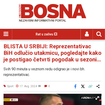
Rat u zalivu 💥
BLISTA U SRBIJI: Reprezentativac
BiH odlučio utakmicu, pogledajte kako
je postigao četvrti pogodak u sezoni...
Svih 90 minuta u veznom redu odigrao je i novi bh.
reprezentativac.
Sport
17. Avg. 2024
0
Facebook
X
Kopiraj link
Više