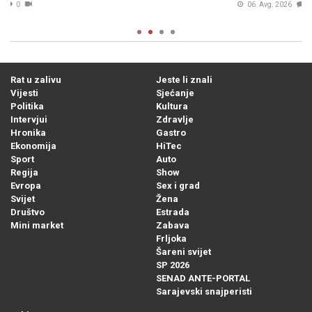
06. Avg. 2026
0
Rat u zalivu
Jeste li znali
Vijesti
Sjećanje
Politika
Kultura
Intervjui
Zdravlje
Hronika
Gastro
Ekonomija
HiTec
Sport
Auto
Regija
Show
Evropa
Sex i grad
Svijet
Žena
Društvo
Estrada
Mini market
Zabava
Frljoka
Šareni svijet
SP 2026
SENAD ANTE-PORTAL
Sarajevski snajperisti