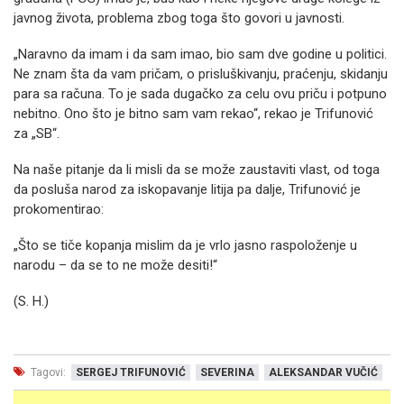
javnog života, problema zbog toga što govori u javnosti.
„Naravno da imam i da sam imao, bio sam dve godine u politici.
Ne znam šta da vam pričam, o prisluškivanju, praćenju, skidanju
para sa računa. To je sada dugačko za celu ovu priču i potpuno
nebitno. Ono što je bitno sam vam rekao“, rekao je Trifunović
za „SB“.
Na naše pitanje da li misli da se može zaustaviti vlast, od toga
da posluša narod za iskopavanje litija pa dalje, Trifunović je
prokomentirao:
„Što se tiče kopanja mislim da je vrlo jasno raspoloženje u
narodu – da se to ne može desiti!“
(S. H.)
Tagovi:
SERGEJ TRIFUNOVIĆ
SEVERINA
ALEKSANDAR VUČIĆ