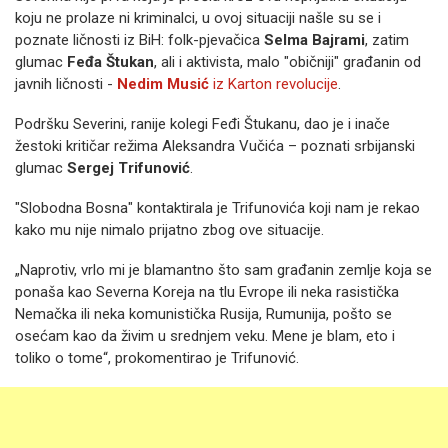
koju ne prolaze ni kriminalci, u ovoj situaciji našle su se i
poznate ličnosti iz BiH: folk-pjevačica
Selma Bajrami
, zatim
glumac
Feđa Štukan
, ali i aktivista, malo "običniji" građanin od
javnih ličnosti -
Nedim Musić
iz Karton revolucije
.
Podršku Severini, ranije kolegi Feđi Štukanu, dao je i inače
žestoki kritičar režima Aleksandra Vučića – poznati srbijanski
glumac
Sergej Trifunović
.
"Slobodna Bosna" kontaktirala je Trifunovića koji nam je rekao
kako mu nije nimalo prijatno zbog ove situacije.
„Naprotiv, vrlo mi je blamantno što sam građanin zemlje koja se
ponaša kao Severna Koreja na tlu Evrope ili neka rasistička
Nemačka ili neka komunistička Rusija, Rumunija, pošto se
osećam kao da živim u srednjem veku. Mene je blam, eto i
toliko o tome“, prokomentirao je Trifunović.