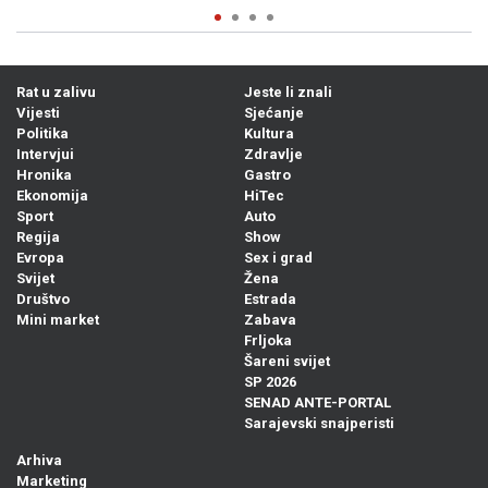
Rat u zalivu
Jeste li znali
Vijesti
Sjećanje
Politika
Kultura
Intervjui
Zdravlje
Hronika
Gastro
Ekonomija
HiTec
Sport
Auto
Regija
Show
Evropa
Sex i grad
Svijet
Žena
Društvo
Estrada
Mini market
Zabava
Frljoka
Šareni svijet
SP 2026
SENAD ANTE-PORTAL
Sarajevski snajperisti
Arhiva
Marketing