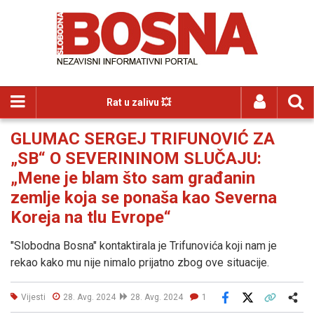
Rat u zalivu 💥
GLUMAC SERGEJ TRIFUNOVIĆ ZA
„SB“ O SEVERININOM SLUČAJU:
„Mene je blam što sam građanin
zemlje koja se ponaša kao Severna
Koreja na tlu Evrope“
"Slobodna Bosna" kontaktirala je Trifunovića koji nam je
rekao kako mu nije nimalo prijatno zbog ove situacije.
Vijesti
28. Avg. 2024
28. Avg. 2024
1
Facebook
X
Kopiraj link
Više