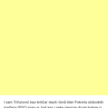
I sam Trifunović kao kritičar vlasti i bivši lider Pokreta slobodnih
građana (PSG) imao je, baš kao i neke njegove druge kolege iz