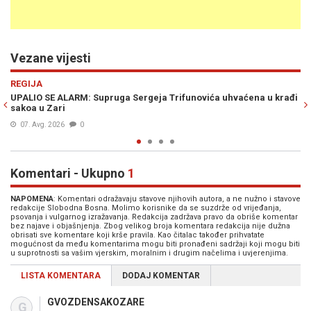
Vezane vijesti
Previous
N
REGIJA
 u krađi
SERGEJ TRIFUNOVIĆ O NOVAKU ĐOKOVIĆU: "Pomislio sam da j
podržao borbu svog naroda protiv tiranije…"
16. Dec. 2024
0
Komentari - Ukupno
1
NAPOMENA
: Komentari odražavaju stavove njihovih autora, a ne nužno i stavove
redakcije Slobodna Bosna. Molimo korisnike da se suzdrže od vrijeđanja,
psovanja i vulgarnog izražavanja. Redakcija zadržava pravo da obriše komentar
bez najave i objašnjenja. Zbog velikog broja komentara redakcija nije dužna
obrisati sve komentare koji krše pravila. Kao čitalac također prihvatate
mogućnost da među komentarima mogu biti pronađeni sadržaji koji mogu biti
u suprotnosti sa vašim vjerskim, moralnim i drugim načelima i uvjerenjima.
LISTA KOMENTARA
DODAJ KOMENTAR
GVOZDENSAKOZARE
G