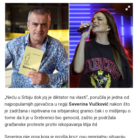
„Neću u Srbiju dok joj je diktator na vlasti“, poručila je jedna od
najpopularnijih pjevačica u regiji
Severina Vučković
nakon što
je zadržana i ispitivana na srbijanskoj granici čak i o mišljenju o
tome da li je u Srebrenici bio genocid, zašto je podržala
građanske proteste protiv iskopavanja litija itd.
Severina nije prva koja je prošla kroz ovu neprijatnu situaciju