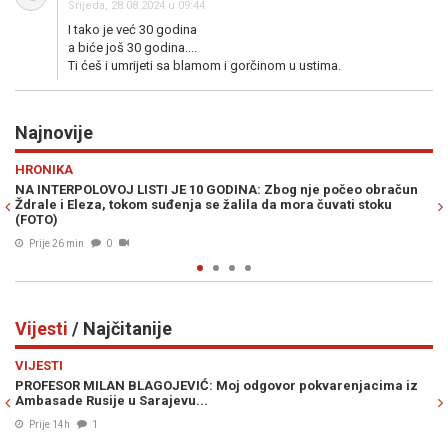
Srijeda, 28.08.2024 u 09:44
I tako je već 30 godina
a biće još 30 godina....
Ti ćeš i umrijeti sa blamom i gorčinom u ustima.
Najnovije
Previous
N
SHOW
obračun
ANTONIO BANDERAS NAPUSTIO AMERIKU NAKON 20 GODINA:
toku
Jedan događaj potpuno mu promijenio život
Prije 36 min
0
Vijesti
/ Najčitanije
Previous
N
VIJESTI
cima iz
ŠOK NA GRANICI: Ponesete li ovo voće u Hrvatsku, prijeti va
kazna od nevjerovatnih 13.000 eura
07. Avg. 2026
0