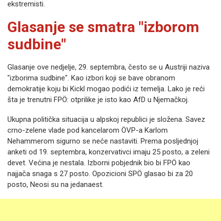
ekstremisti.
Glasanje se smatra "izborom
sudbine"
Glasanje ove nedjelje, 29. septembra, često se u Austriji naziva
"izborima sudbine". Kao izbori koji se bave obranom
demokratije koju bi Kickl mogao podići iz temelja. Lako je reći
šta je trenutni FPÖ: otprilike je isto kao AfD u Njemačkoj.
Ukupna politička situacija u alpskoj republici je složena. Savez
crno-zelene vlade pod kancelarom ÖVP-a Karlom
Nehammerom sigurno se neće nastaviti. Prema posljednjoj
anketi od 19. septembra, konzervativci imaju 25 posto, a zeleni
devet. Većina je nestala. Izborni pobjednik bio bi FPÖ kao
najjača snaga s 27 posto. Opozicioni SPÖ glasao bi za 20
posto, Neosi su na jedanaest.