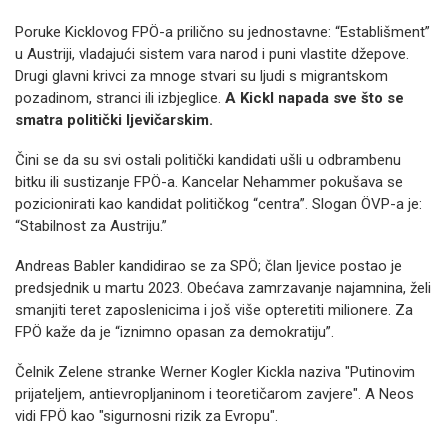
Poruke Kicklovog FPÖ-a prilično su jednostavne: “Establišment”
u Austriji, vladajući sistem vara narod i puni vlastite džepove.
Drugi glavni krivci za mnoge stvari su ljudi s migrantskom
pozadinom, stranci ili izbjeglice.
A Kickl napada sve što se
smatra politički ljevičarskim.
Čini se da su svi ostali politički kandidati ušli u odbrambenu
bitku ili sustizanje FPÖ-a. Kancelar Nehammer pokušava se
pozicionirati kao kandidat političkog “centra”. Slogan ÖVP-a je:
“Stabilnost za Austriju.”
Andreas Babler kandidirao se za SPÖ; član ljevice postao je
predsjednik u martu 2023. Obećava zamrzavanje najamnina, želi
smanjiti teret zaposlenicima i još više opteretiti milionere. Za
FPÖ kaže da je “iznimno opasan za demokratiju”.
Čelnik Zelene stranke Werner Kogler Kickla naziva "Putinovim
prijateljem, antievropljaninom i teoretičarom zavjere". A Neos
vidi FPÖ kao "sigurnosni rizik za Evropu".