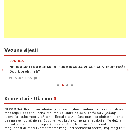
Vezane vijesti
Previous
N
EVROPA
E
NEONACISTI NA KORAK DO FORMIRANJA VLADE AUSTRIJE: Hoće li
U 
Dodik profitirati?
vo
05. Jan. 2025
0
Komentari - Ukupno
0
NAPOMENA
: Komentari odražavaju stavove njihovih autora, a ne nužno i stavove
redakcije Slobodna Bosna. Molimo korisnike da se suzdrže od vrijeđanja,
psovanja i vulgarnog izražavanja. Redakcija zadržava pravo da obriše komentar
bez najave i objašnjenja. Zbog velikog broja komentara redakcija nije dužna
obrisati sve komentare koji krše pravila. Kao čitalac također prihvatate
mogućnost da među komentarima mogu biti pronađeni sadržaji koji mogu biti