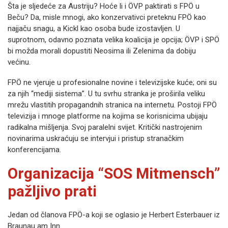
Šta je sljedeće za Austriju? Hoće li i ÖVP paktirati s FPÖ u
Beču? Da, misle mnogi, ako konzervativci preteknu FPÖ kao
najjaču snagu, a Kickl kao osoba bude izostavljen. U
suprotnom, odavno poznata velika koalicija je opcija; ÖVP i SPÖ
bi možda morali dopustiti Neosima ili Zelenima da dobiju
većinu.
FPÖ ne vjeruje u profesionalne novine i televizijske kuće; oni su
za njih “mediji sistema”. U tu svrhu stranka je proširila veliku
mrežu vlastitih propagandnih stranica na internetu. Postoji FPÖ
televizija i mnoge platforme na kojima se korisnicima ubijaju
radikalna mišljenja. Svoj paralelni svijet. Kritički nastrojenim
novinarima uskraćuju se intervjui i pristup stranačkim
konferencijama.
Organizacija “SOS Mitmensch”
pažljivo prati
Jedan od članova FPÖ-a koji se oglasio je Herbert Esterbauer iz
Braunau am Inn.