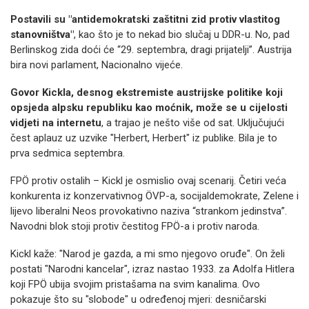
Postavili su "antidemokratski zaštitni zid protiv vlastitog
stanovništva"
, kao što je to nekad bio slučaj u DDR-u. No, pad
Berlinskog zida doći će “29. septembra, dragi prijatelji”. Austrija
bira novi parlament, Nacionalno vijeće.
Govor Kickla, desnog ekstremiste austrijske politike koji
opsjeda alpsku republiku kao moćnik, može se u cijelosti
vidjeti na internetu
, a trajao je nešto više od sat. Uključujući
čest aplauz uz uzvike "Herbert, Herbert" iz publike. Bila je to
prva sedmica septembra.
FPÖ protiv ostalih – Kickl je osmislio ovaj scenarij. Četiri veća
konkurenta iz konzervativnog ÖVP-a, socijaldemokrate, Zelene i
lijevo liberalni Neos provokativno naziva “strankom jedinstva”.
Navodni blok stoji protiv čestitog FPÖ-a i protiv naroda.
Kickl kaže: "Narod je gazda, a mi smo njegovo oruđe". On želi
postati "Narodni kancelar", izraz nastao 1933. za Adolfa Hitlera
koji FPÖ ubija svojim pristašama na svim kanalima. Ovo
pokazuje što su "slobode" u određenoj mjeri: desničarski