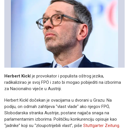
Herbert Kick
l je provokator i populista oštrog jezika,
radikalizirao je svoj FPÖ i zato bi mogao pobijediti na izborima
za Nacionalno vijeće u Austriji.
Herbert Kickl dočekan je ovacijama u dvorani u Grazu. Na
podiju, on odmah zahtijeva "vlast vlade" ako njegov FPÖ,
Slobodarska stranka Austrije, postane najjača snaga na
parlamentarnim izborima. Političku konkurenciju opisuje kao
“jadnike” koji su “zloupotrijebili vlast”, piše
Stuttgarter Zeitung
.