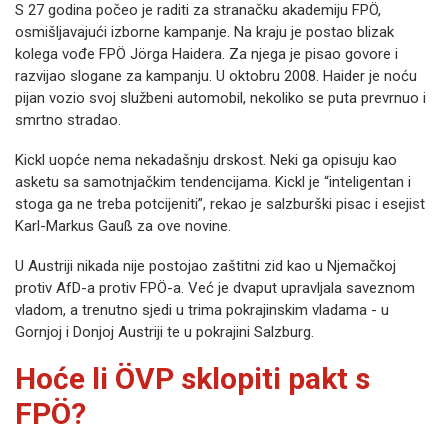
S 27 godina počeo je raditi za stranačku akademiju FPÖ,
osmišljavajući izborne kampanje. Na kraju je postao blizak
kolega vođe FPÖ Jörga Haidera. Za njega je pisao govore i
razvijao slogane za kampanju. U oktobru 2008. Haider je noću
pijan vozio svoj službeni automobil, nekoliko se puta prevrnuo i
smrtno stradao.
Kickl uopće nema nekadašnju drskost. Neki ga opisuju kao
asketu sa samotnjačkim tendencijama. Kickl je “inteligentan i
stoga ga ne treba potcijeniti”, rekao je salzburški pisac i esejist
Karl-Markus Gauß za ove novine.
U Austriji nikada nije postojao zaštitni zid kao u Njemačkoj
protiv AfD-a protiv FPÖ-a. Već je dvaput upravljala saveznom
vladom, a trenutno sjedi u trima pokrajinskim vladama - u
Gornjoj i Donjoj Austriji te u pokrajini Salzburg.
Hoće li ÖVP sklopiti pakt s
FPÖ?