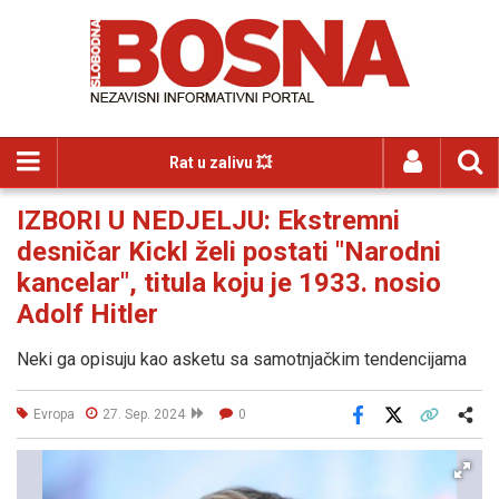
Rat u zalivu 💥
IZBORI U NEDJELJU: Ekstremni
desničar Kickl želi postati "Narodni
kancelar", titula koju je 1933. nosio
Adolf Hitler
Neki ga opisuju kao asketu sa samotnjačkim tendencijama
Evropa
27. Sep. 2024
0
Facebook
X
Kopiraj link
Više