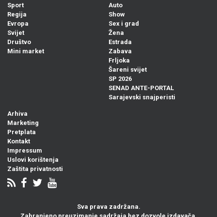
Sport
Auto
Regija
Show
Evropa
Sex i grad
Svijet
Žena
Društvo
Estrada
Mini market
Zabava
Frljoka
Šareni svijet
SP 2026
SENAD ANTE-PORTAL
Sarajevski snajperisti
Arhiva
Marketing
Pretplata
Kontakt
Impressum
Uslovi korištenja
Zaštita privatnosti
Sva prava zadržana.
Zabranjeno preuzimanje sadržaja bez dozvole izdavača.