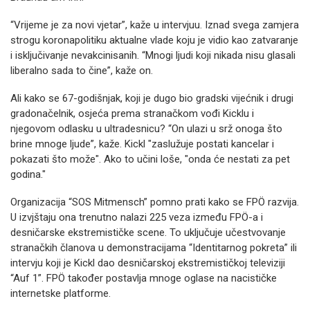
“Vrijeme je za novi vjetar”, kaže u intervjuu. Iznad svega zamjera
strogu koronapolitiku aktualne vlade koju je vidio kao zatvaranje
i isključivanje nevakcinisanih. “Mnogi ljudi koji nikada nisu glasali
liberalno sada to čine”, kaže on.
Ali kako se 67-godišnjak, koji je dugo bio gradski vijećnik i drugi
gradonačelnik, osjeća prema stranačkom vođi Kicklu i
njegovom odlasku u ultradesnicu? “On ulazi u srž onoga što
brine mnoge ljude”, kaže. Kickl "zaslužuje postati kancelar i
pokazati što može". Ako to učini loše, "onda će nestati za pet
godina."
Organizacija “SOS Mitmensch” pomno prati kako se FPÖ razvija.
U izvjštaju ona trenutno nalazi 225 veza između FPÖ-a i
desničarske ekstremističke scene. To uključuje učestvovanje
stranačkih članova u demonstracijama “Identitarnog pokreta” ili
intervju koji je Kickl dao desničarskoj ekstremističkoj televiziji
“Auf 1”. FPÖ također postavlja mnoge oglase na nacističke
internetske platforme.