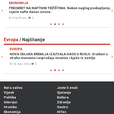
Previous
N
EKONOMIJA
D
PREOKRET NA NAFTNIM TRŽIŠTIMA: Nakon naglog poskupljenja,
NA
cijene nafte danas iznose..
us
Prije 34 min
0
Evropa
/ Najčitanije
Previous
N
EVROPA
E
NOVA ODLUKA KREMLJA IZAZVALA HAOS U RUSIJI: Građani u
ČU
strahu masovno rasprodaju imovinu i bježe iz zemlje
u 
05. Avg. 2026
0
Rat u zalivu
Jeste li znali
Vijesti
Sjećanje
Politika
Kultura
Intervjui
Zdravlje
Hronika
Gastro
Ekonomija
HiTec