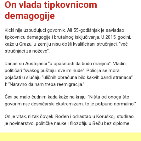
On vlada tipkovnicom
demagogije
Kickl nije uzbuđujući govornik. Ali 55-godišnjak je savladao
tipkovnicu demagogije i brutalnog isključivanja. U 2015. godini,
kaže u Grazu, u zemlju nisu došli kvalificirani stručnjaci, “već
stručnjaci za noževe”.
Danas su Austrijanci “u opasnosti da budu manjina”. Vladini
političari “svakog puštaju, sve im nude”. Policija se mora
pojačati u slučaju “uličnih obračuna bilo kakvih bandi stranaca”.
I: “Naravno da nam treba reemigracija.”
Čini se malo čudnim kada kaže na kraju: “Ništa od onoga što
govorim nije desničarski ekstremizam, to je potpuno normalno.”
On je vitak, nizak čovjek. Rođen i odrastao u Koruškoj, studirao
je novinarstvo, političke nauke i filozofiju u Beču bez diplome.