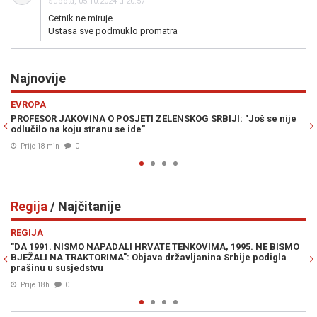
Subota, 05.10.2024 u 20:57
Cetnik ne miruje
Ustasa sve podmuklo promatra
Najnovije
Previous
N
VIJESTI
KOG SRBIJI: "Još se nije
SULJAGIĆ ZAHVALIO AMERIČKIM SENATORIM
genocida znam šta znači kada neko odbije 
Prije 35 min
0
Regija
/ Najčitanije
Previous
N
REGIJA
 TENKOVIMA, 1995. NE BISMO
"NEKO ĆE ZAKUHATI U BIH, NE TREBA VAM
žavljanina Srbije podigla
političar širi paniku i traži hitno slanje 
našom zemljom
04. Avg. 2026
1