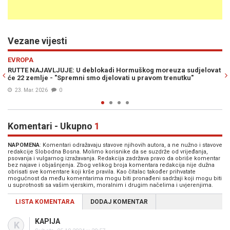
Vezane vijesti
Previous
N
REGIJA
škog moreuza sudjelovat
DODIK ĆE POZELENITI OD MUKE: Vučić pozva
 pravom trenutku"
zajedničke vježbe, neutralnost ostala samo 
08. Mar. 2026
0
Komentari - Ukupno
1
NAPOMENA
: Komentari odražavaju stavove njihovih autora, a ne nužno i stavove
redakcije Slobodna Bosna. Molimo korisnike da se suzdrže od vrijeđanja,
psovanja i vulgarnog izražavanja. Redakcija zadržava pravo da obriše komentar
bez najave i objašnjenja. Zbog velikog broja komentara redakcija nije dužna
obrisati sve komentare koji krše pravila. Kao čitalac također prihvatate
mogućnost da među komentarima mogu biti pronađeni sadržaji koji mogu biti
u suprotnosti sa vašim vjerskim, moralnim i drugim načelima i uvjerenjima.
LISTA KOMENTARA
DODAJ KOMENTAR
KAPIJA
K