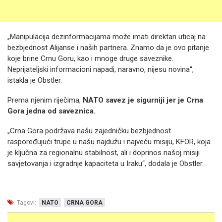
„Manipulacija dezinformacijama može imati direktan uticaj na
bezbjednost Alijanse i naših partnera. Znamo da je ovo pitanje
koje brine Crnu Goru, kao i mnoge druge saveznike.
Neprijateljski informacioni napadi, naravno, nijesu novina“,
istakla je Obstler.
Prema njenim riječima,
NATO savez je sigurniji jer je Crna
Gora jedna od saveznica.
„Crna Gora podržava našu zajedničku bezbjednost
raspoređujući trupe u našu najdužu i najveću misiju, KFOR, koja
je ključna za regionalnu stabilnost, ali i doprinos našoj misiji
savjetovanja i izgradnje kapaciteta u Iraku“, dodala je Obstler.
Tagovi:
NATO
CRNA GORA