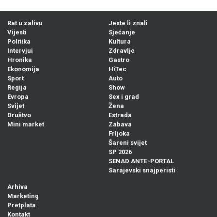
Rat u zalivu
Jeste li znali
Vijesti
Sjećanje
Politika
Kultura
Intervjui
Zdravlje
Hronika
Gastro
Ekonomija
HiTec
Sport
Auto
Regija
Show
Evropa
Sex i grad
Svijet
Žena
Društvo
Estrada
Mini market
Zabava
Frljoka
Šareni svijet
SP 2026
SENAD ANTE-PORTAL
Sarajevski snajperisti
Arhiva
Marketing
Pretplata
Kontakt