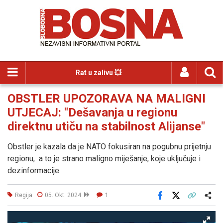
Rat u zalivu 💥
OBSTLER UPOZORAVA NA MALIGNI
UTJECAJ: "Dešavanja u regionu
direktnu utiču na stabilnost Alijanse"
Obstler je kazala da je NATO fokusiran na pogubnu prijetnju
regionu, a to je strano maligno miješanje, koje uključuje i
dezinformacije.
Regija
05. Okt. 2024
1
Facebook
X
Kopiraj link
Više