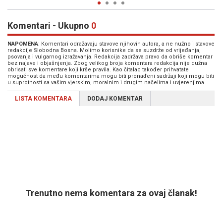
Komentari - Ukupno
0
NAPOMENA
: Komentari odražavaju stavove njihovih autora, a ne nužno i stavove
redakcije Slobodna Bosna. Molimo korisnike da se suzdrže od vrijeđanja,
psovanja i vulgarnog izražavanja. Redakcija zadržava pravo da obriše komentar
bez najave i objašnjenja. Zbog velikog broja komentara redakcija nije dužna
obrisati sve komentare koji krše pravila. Kao čitalac također prihvatate
mogućnost da među komentarima mogu biti pronađeni sadržaji koji mogu biti
u suprotnosti sa vašim vjerskim, moralnim i drugim načelima i uvjerenjima.
LISTA KOMENTARA
DODAJ KOMENTAR
Trenutno nema komentara za ovaj članak!