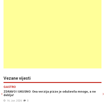
Vezane vijesti
Previous
N
GASTRO
ševila mnoge, a ne
APSOLUTNI HIT NA INTERNETU: Pizza sa ćevapima
ovom restoranu... (VIDEO)
27. Nov. 2025
1