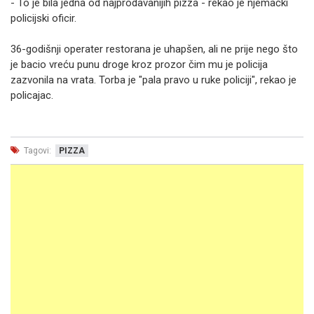
- To je bila jedna od najprodavanijih pizza - rekao je njemački
policijski oficir.
36-godišnji operater restorana je uhapšen, ali ne prije nego što
je bacio vreću punu droge kroz prozor čim mu je policija
zazvonila na vrata. Torba je "pala pravo u ruke policiji", rekao je
policajac.
Tagovi:
PIZZA