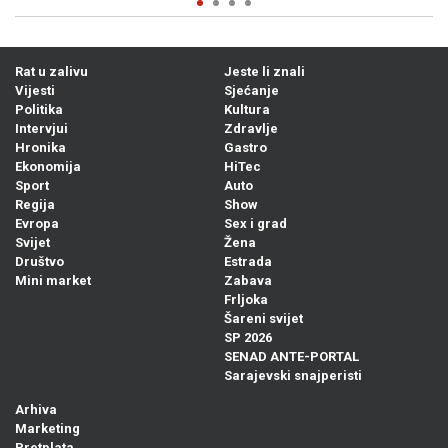
Rat u zalivu
Jeste li znali
Vijesti
Sjećanje
Politika
Kultura
Intervjui
Zdravlje
Hronika
Gastro
Ekonomija
HiTec
Sport
Auto
Regija
Show
Evropa
Sex i grad
Svijet
Žena
Društvo
Estrada
Mini market
Zabava
Frljoka
Šareni svijet
SP 2026
SENAD ANTE-PORTAL
Sarajevski snajperisti
Arhiva
Marketing
Pretplata