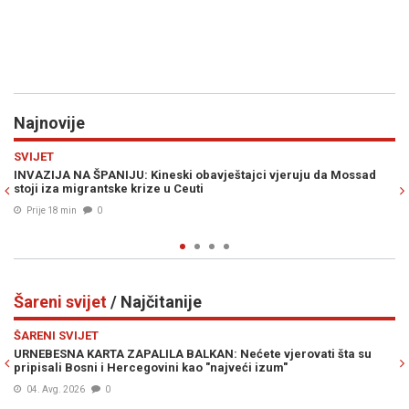
Najnovije
Previous
N
GASTRO
 vjeruju da Mossad
IDEALNA POSLASTICA ZA GOSTE: Kolač s piškota
Prije 25 min
0
Šareni svijet
/ Najčitanije
Previous
N
ŠARENI SVIJET
 vjerovati šta su
"SRBI SU VANZEMALJCI SA PLANETE SRBISLAVE": T
zum"
iznio teorije koje su šokirale gledaoce
Prije 23h
0