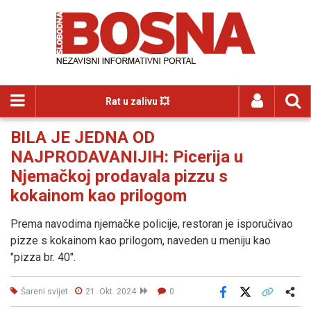
Rat u zalivu 💥
BILA JE JEDNA OD
NAJPRODAVANIJIH: Picerija u
Njemačkoj prodavala pizzu s
kokainom kao prilogom
Prema navodima njemačke policije, restoran je isporučivao
pizze s kokainom kao prilogom, naveden u meniju kao
"pizza br. 40".
Šareni svijet
21. Okt. 2024
0
Facebook
X
Kopiraj link
Više