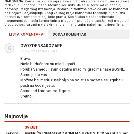
NAPOMENA
: Komentari odražavaju stavove njihovih autora, a ne nužno i stavove
redakcije Slobodna Bosna. Molimo korisnike da se suzdrže od vrijeđanja,
psovanja i vulgarnog izražavanja. Redakcija zadržava pravo da obriše komentar
bez najave i objašnjenja. Zbog velikog broja komentara redakcija nije dužna
obrisati sve komentare koji krše pravila. Kao čitalac također prihvatate
mogućnost da među komentarima mogu biti pronađeni sadržaji koji mogu biti
u suprotnosti sa vašim vjerskim, moralnim i drugim načelima i uvjerenjima.
LISTA KOMENTARA
DODAJ KOMENTAR
GVOZDENSAKOZARE
G
Petak, 22.11.2024 u 10:16
Bravo.
Naša budućnost su mladi igrači.
Poruka Samedu i svim ostalim mladim igračima naše BOSNE.
Samo je do vas.
Možete biti među 6 najboljih na svijetu a možete se izgubiti i
pasti na 666 mjesto.
Samo rad i rad vas vodi gore.
Sretno.
Najnovije
Previous
N
SVIJET
M
,
AMERIČKI SENATOR ZVONI NA UZBUNU: "Donald Trump izgubio je
BR