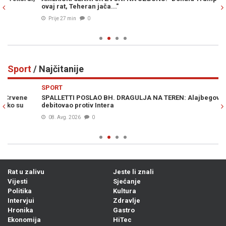
ovaj rat, Teheran jača..."
„N
ub
Prije 27 min
0
Sport
/ Najčitanije
Previous
N
SPORT
S
SPALLETTI POSLAO BH. DRAGULJA NA TEREN: Alajbegović
KL
debitovao protiv Intera
08. Avg. 2026
0
Rat u zalivu
Jeste li znali
Vijesti
Sjećanje
Politika
Kultura
Intervjui
Zdravlje
Hronika
Gastro
Ekonomija
HiTec