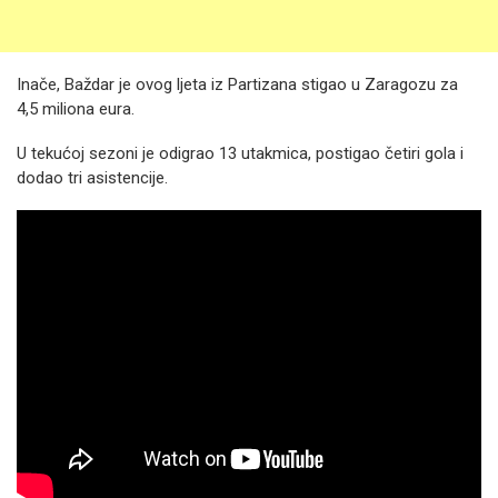
Inače, Baždar je ovog ljeta iz Partizana stigao u Zaragozu za
4,5 miliona eura.
U tekućoj sezoni je odigrao 13 utakmica, postigao četiri gola i
dodao tri asistencije.