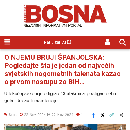
Rat u zalivu 💥
O NJEMU BRUJI ŠPANJOLSKA:
Pogledajte šta je jedan od najvećih
svjetskih nogometnih talenata kazao
o prvom nastupu za BiH...
U tekućoj sezoni je odigrao 13 utakmica, postigao četiri
gola i dodao tri asistencije.
Sport
22. Nov. 2024
22. Nov. 2024
1
Facebook
X
Kopiraj link
Više