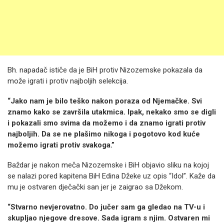
Bh. napadač ističe da je BiH protiv Nizozemske pokazala da
može igrati i protiv najboljih selekcija.
“Jako nam je bilo teško nakon poraza od Njemačke. Svi
znamo kako se završila utakmica. Ipak, nekako smo se digli
i pokazali smo svima da možemo i da znamo igrati protiv
najboljih. Da se ne plašimo nikoga i pogotovo kod kuće
možemo igrati protiv svakoga.”
Baždar je nakon meča Nizozemske i BiH objavio sliku na kojoj
se nalazi pored kapitena BiH Edina Džeke uz opis “Idol”. Kaže da
mu je ostvaren dječački san jer je zaigrao sa Džekom.
“Stvarno nevjerovatno. Do jučer sam ga gledao na TV-u i
skupljao njegove dresove. Sada igram s njim. Ostvaren mi