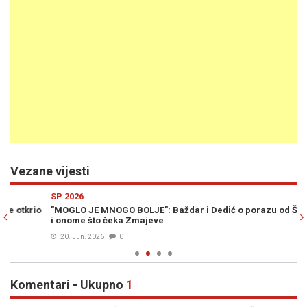
Vezane vijesti
Previous
N
SP 2026
S
o
"MOGLO JE MNOGO BOLJE": Baždar i Dedić o porazu od Švicarske
OV
i onome što čeka Zmajeve
He
20. Jun. 2026
0
Komentari - Ukupno
1