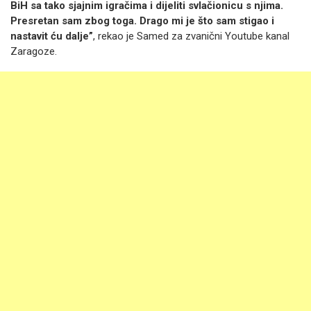
BiH sa tako sjajnim igračima i dijeliti svlačionicu s njima.
Presretan sam zbog toga. Drago mi je što sam stigao i
nastavit ću dalje”
, rekao je Samed za zvanični Youtube kanal
Zaragoze.