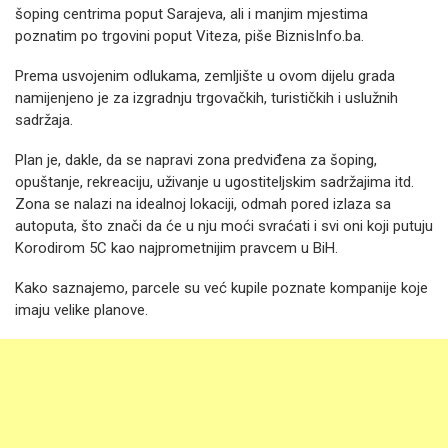
šoping centrima poput Sarajeva, ali i manjim mjestima
poznatim po trgovini poput Viteza, piše BiznisInfo.ba.
Prema usvojenim odlukama, zemljište u ovom dijelu grada
namijenjeno je za izgradnju trgovačkih, turističkih i uslužnih
sadržaja.
Plan je, dakle, da se napravi zona predviđena za šoping,
opuštanje, rekreaciju, uživanje u ugostiteljskim sadržajima itd.
Zona se nalazi na idealnoj lokaciji, odmah pored izlaza sa
autoputa, što znači da će u nju moći svraćati i svi oni koji putuju
Korodirom 5C kao najprometnijim pravcem u BiH.
Kako saznajemo, parcele su već kupile poznate kompanije koje
imaju velike planove.