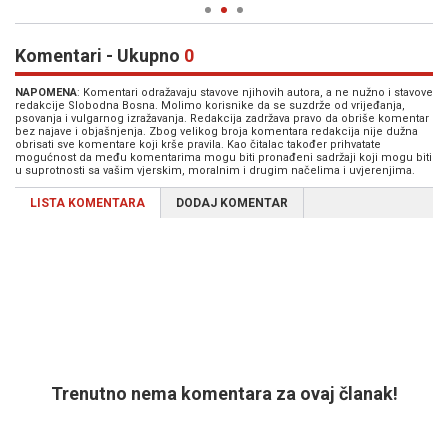
Komentari - Ukupno
0
NAPOMENA
: Komentari odražavaju stavove njihovih autora, a ne nužno i stavove
redakcije Slobodna Bosna. Molimo korisnike da se suzdrže od vrijeđanja,
psovanja i vulgarnog izražavanja. Redakcija zadržava pravo da obriše komentar
bez najave i objašnjenja. Zbog velikog broja komentara redakcija nije dužna
obrisati sve komentare koji krše pravila. Kao čitalac također prihvatate
mogućnost da među komentarima mogu biti pronađeni sadržaji koji mogu biti
u suprotnosti sa vašim vjerskim, moralnim i drugim načelima i uvjerenjima.
LISTA KOMENTARA
DODAJ KOMENTAR
Trenutno nema komentara za ovaj članak!