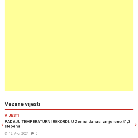
Vezane vijesti
Previous
N
VIJESTI
H
PADAJU TEMPERATURNI REKORDI: U Zenici danas izmjereno 41,3
OK
stepena
dj
12. Avg. 2024
0