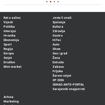
Rat u zalivu
Jeste li znali
Vijesti
Sjećanje
Politika
Kultura
Intervjui
Zdravlje
Hronika
Gastro
Ekonomija
HiTec
Sport
Auto
Regija
Show
Evropa
Sex i grad
Svijet
Žena
Društvo
Estrada
Mini market
Zabava
Frljoka
Šareni svijet
SP 2026
SENAD ANTE-PORTAL
Sarajevski snajperisti
Arhiva
Marketing