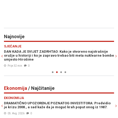
Najnovije
Previous
N
SJEĆANJE
PO
DAN KADA JE SVIJET ZADRHTAO: Kako je stvoreno najstrašnije
LJ
oružje u historiji i ko je zapravo trebao biti meta nuklearne bombe
na
umjesto Hirošime
Bo
Prije 32 min
0
Ekonomija
/ Najčitanije
Previous
N
EKONOMIJA
E
NI
DRAMATIČNO UPOZORENJE POZNATOG INVESTITORA: Predvidio
SA
je krizu 2008., a sad kaže da je moguć krah poput onog iz 1987.
05. Avg. 2026
0