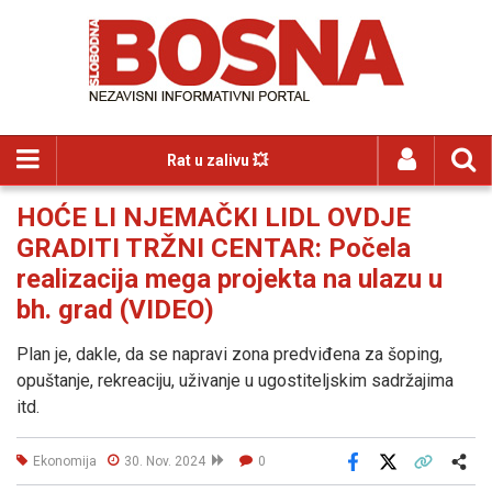
Rat u zalivu 💥
HOĆE LI NJEMAČKI LIDL OVDJE
GRADITI TRŽNI CENTAR: Počela
realizacija mega projekta na ulazu u
bh. grad (VIDEO)
Plan je, dakle, da se napravi zona predviđena za šoping,
opuštanje, rekreaciju, uživanje u ugostiteljskim sadržajima
itd.
Ekonomija
30. Nov. 2024
0
Facebook
X
Kopiraj link
Više