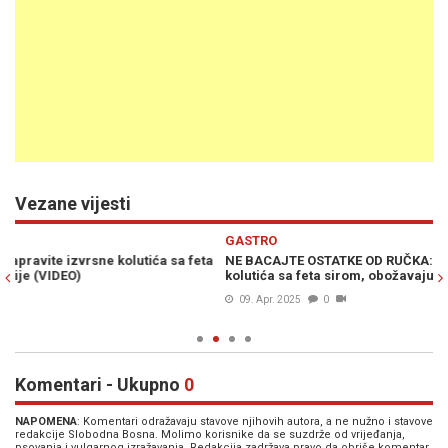
Vezane vijesti
Previous
N
GASTRO
G
a
NE BACAJTE OSTATKE OD RUČKA: Na brzinu napravite izvrsne
TR
kolutića sa feta sirom, obožavaju ih sve generacije (VIDEO)
sa
09. Apr. 2025
0
Komentari - Ukupno
0
NAPOMENA
: Komentari odražavaju stavove njihovih autora, a ne nužno i stavove
redakcije Slobodna Bosna. Molimo korisnike da se suzdrže od vrijeđanja,
psovanja i vulgarnog izražavanja. Redakcija zadržava pravo da obriše komentar