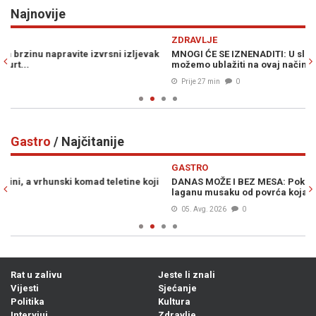
Najnovije
Previous
N
ZDRAVLJE
VI
MNOGI ĆE SE IZNENADITI: U slučaju prehlade i gripe simptome
MU
možemo ublažiti na ovaj način...
po
Prije 27 min
0
Gastro
/ Najčitanije
Previous
N
GASTRO
G
DANAS MOŽE I BEZ MESA: Poklanjamo recept za brzu, sočnu i
VI
laganu musaku od povrća koja je gotova za manje od 45 minuta...
ka
05. Avg. 2026
0
Rat u zalivu
Jeste li znali
Vijesti
Sjećanje
Politika
Kultura
Intervjui
Zdravlje