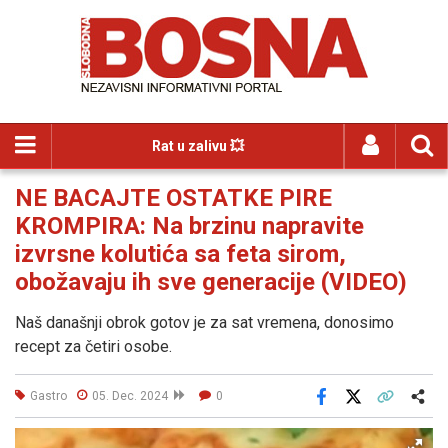
Rat u zalivu 💥
NE BACAJTE OSTATKE PIRE
KROMPIRA: Na brzinu napravite
izvrsne kolutića sa feta sirom,
obožavaju ih sve generacije (VIDEO)
Naš današnji obrok gotov je za sat vremena, donosimo
recept za četiri osobe.
Gastro
05. Dec. 2024
0
Facebook
X
Kopiraj link
Više