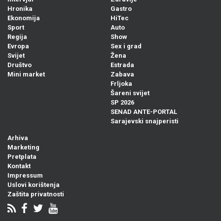
Hronika
Gastro
Ekonomija
HiTec
Sport
Auto
Regija
Show
Evropa
Sex i grad
Svijet
Žena
Društvo
Estrada
Mini market
Zabava
Frljoka
Šareni svijet
SP 2026
SENAD ANTE-PORTAL
Sarajevski snajperisti
Arhiva
Marketing
Pretplata
Kontakt
Impressum
Uslovi korištenja
Zaštita privatnosti