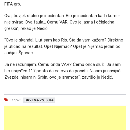
FIFA grb.
Ovaj čovjek stalno je incidentan. Bio je incidentan kad i korner
nije svirao. Dva faula... Čemu VAR. Ovo je jasna i očigledna
greška", rekao je Nedić.
"Ovo je skandal. Ljut sam kao Ris. Šta da vam kažem? Direktno
je uticao na rezultat. Opet Nijemac? Opet je Nijemac jedan od
sudija i Španac.
Ja ne razumijem. Čemu onda VAR? Čemu onda služi. Ja sam
bio ubijeđen 117 posto da će ovo da poništi. Nisam ja navijač
Zvezde, nisam ni Srbin, ovo je sramota", završio je Nedić.
Tagovi:
CRVENA ZVEZDA