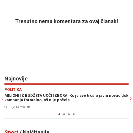
Trenutno nema komentara za ovaj članak!
Najnovije
Previous
N
REGIJA
 novac dok
NEKO JE U OLUJI UBIO DEVET INVALIDA U KOLICIMA: "Ništa
užasnije nisam vidio"
Prije 19 min
0
Sport
/ Najčitanije