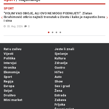
Previous
N
SPORT
an
NA POMOLU JE SENZACIONALAN PREOKRET: Zlatko Dalić bi
ustio ženu
mogao ostati bez unosnog posla, posao mu "kvari" drugi
Bosanac...
04. Avg. 2026
0
Rat u zalivu
Jeste li znali
Vijesti
Sjećanje
Politika
Kultura
Intervjui
Zdravlje
Hronika
Gastro
Ekonomija
HiTec
Sport
Auto
Regija
Show
Evropa
Sex i grad
Svijet
Žena
Društvo
Estrada
Mini market
Zabava
Frljoka