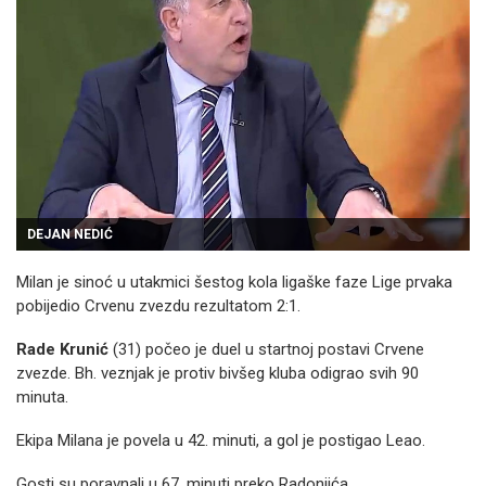
DEJAN NEDIĆ
Milan je sinoć u utakmici šestog kola ligaške faze Lige prvaka
pobijedio Crvenu zvezdu rezultatom 2:1.
Rade Krunić
(31) počeo je duel u startnoj postavi Crvene
zvezde. Bh. veznjak je protiv bivšeg kluba odigrao svih 90
minuta.
Ekipa Milana je povela u 42. minuti, a gol je postigao Leao.
Gosti su poravnali u 67. minuti preko Radonjića.