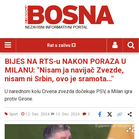
Rat u zalivu 💥
BIJES NA RTS-u NAKON PORAZA U
MILANU: "Nisam ja navijač Zvezde,
nisam ni Srbin, ovo je sramota..."
U narednom kolu Crvena zvezda dočekuje PSV, a Milan igra
protiv Girone.
Sport
12. Dec. 2024
12. Dec. 2024
0
Facebook
X
Kopiraj link
Više