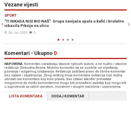
Vezane vijesti
Previous
N
SPORT
brutalno
KOGA JE NAJVIŠE "GURAO" TITO?: Jednom mu je pobjeglo - "Vi
moji" (VIDEO)
04. Okt. 2025
0
Komentari - Ukupno
0
NAPOMENA
: Komentari odražavaju stavove njihovih autora, a ne nužno i stavove
redakcije Slobodna Bosna. Molimo korisnike da se suzdrže od vrijeđanja,
psovanja i vulgarnog izražavanja. Redakcija zadržava pravo da obriše komentar
bez najave i objašnjenja. Zbog velikog broja komentara redakcija nije dužna
obrisati sve komentare koji krše pravila. Kao čitalac također prihvatate
mogućnost da među komentarima mogu biti pronađeni sadržaji koji mogu biti
u suprotnosti sa vašim vjerskim, moralnim i drugim načelima i uvjerenjima.
LISTA KOMENTARA
DODAJ KOMENTAR