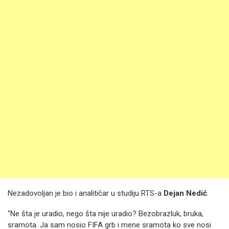
Nezadovoljan je bio i analitičar u studiju RTS-a
Dejan Nedić
.
"Ne šta je uradio, nego šta nije uradio? Bezobrazluk, bruka,
sramota. Ja sam nosio FIFA grb i mene sramota ko sve nosi