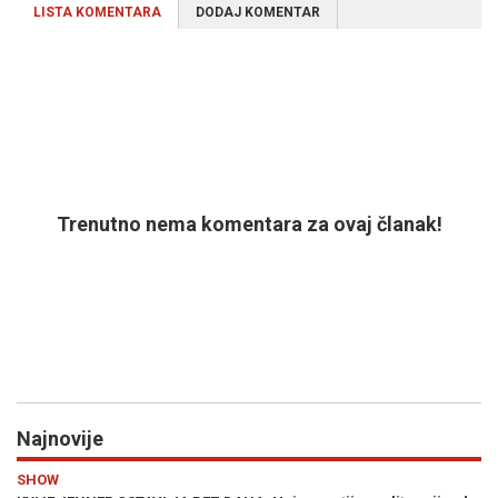
LISTA KOMENTARA
DODAJ KOMENTAR
Trenutno nema komentara za ovaj članak!
Najnovije
Previous
N
EVROPA