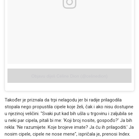
Objavu dijeli Céline Dion (@celinedion)
Također je priznala da trpi nelagodu jer bi radije prilagodila
stopala nego propustila cipele koje želi, čak i ako nisu dostupne
u njezinoj veličini. "Svaki put kad bih ušla u trgovinu i zaljubila se
u neki par cipela, pitali bi me: 'Koji broj nosite, gospođo?' Ja bih
rekla: 'Ne razumijete. Koje brojeve imate? Ja ću ih prilagoditi.' Ja
nosim cipele, cipele ne nose mene", ispričala je, prenosi Index.