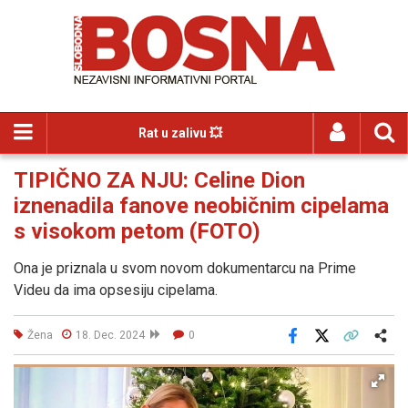
Rat u zalivu 💥
TIPIČNO ZA NJU: Celine Dion
iznenadila fanove neobičnim cipelama
s visokom petom (FOTO)
Ona je priznala u svom novom dokumentarcu na Prime
Videu da ima opsesiju cipelama.
Žena
18. Dec. 2024
0
Facebook
X
Kopiraj link
Više