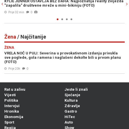
 reality zvijezda
U RUSIJU STIGLA SPECIJALNA JEDINICA KOREJACA: 
O)
kojeg se Ukrajinci najviše boje
Prije 36 min
0
Žena
/ Najčitanije
ŽENA
VRELA NOĆ U PULI: Severina u provokativnom izdanju privukla
sve poglede, gola ramena i naglašeni dekolte bili u prvom planu
(FOTO)
Prije 20h
0
Rat u zalivu
Jeste li znali
Vijesti
Sjećanje
Politika
Kultura
Intervjui
Zdravlje
Hronika
Gastro
Ekonomija
HiTec
Sport
Auto
Regija
Show