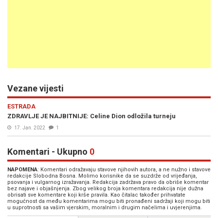
Vezane vijesti
ESTRADA
ZDRAVLJE JE NAJBITNIJE: Celine Dion odložila turneju
17. Jan. 2022
1
Komentari - Ukupno
0
NAPOMENA
: Komentari odražavaju stavove njihovih autora, a ne nužno i stavove
redakcije Slobodna Bosna. Molimo korisnike da se suzdrže od vrijeđanja,
psovanja i vulgarnog izražavanja. Redakcija zadržava pravo da obriše komentar
bez najave i objašnjenja. Zbog velikog broja komentara redakcija nije dužna
obrisati sve komentare koji krše pravila. Kao čitalac također prihvatate
mogućnost da među komentarima mogu biti pronađeni sadržaji koji mogu biti
u suprotnosti sa vašim vjerskim, moralnim i drugim načelima i uvjerenjima.