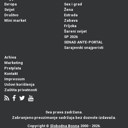
Evropa
Sex i grad
Svijet
Žena
Društvo
Estrada
Mini market
Zabava
Frljoka
Šareni svijet
SP 2026
SENAD ANTE-PORTAL
Sarajevski snajperisti
Arhiva
Marketing
Pretplata
Kontakt
Impressum
Uslovi korištenja
Zaštita privatnosti
Sva prava zadržana.
Zabranjeno preuzimanje sadržaja bez dozvole izdavača.
Copyright ©
Slobodna Bosna
2000 - 2026.