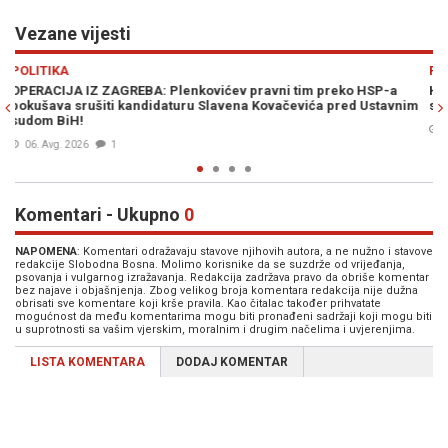
Vezane vijesti
Previous
N
REGIJA
o HSP-a
HRVATSKI MEDIJ PIŠE: "Vučić i Plenković su ista ekipa koja 
d Ustavnim
strancima, vara svoje glasače i rasprodaje državu"
05. Avg. 2026
0
Komentari - Ukupno
0
NAPOMENA
: Komentari odražavaju stavove njihovih autora, a ne nužno i stavove
redakcije Slobodna Bosna. Molimo korisnike da se suzdrže od vrijeđanja,
psovanja i vulgarnog izražavanja. Redakcija zadržava pravo da obriše komentar
bez najave i objašnjenja. Zbog velikog broja komentara redakcija nije dužna
obrisati sve komentare koji krše pravila. Kao čitalac također prihvatate
mogućnost da među komentarima mogu biti pronađeni sadržaji koji mogu biti
u suprotnosti sa vašim vjerskim, moralnim i drugim načelima i uvjerenjima.
LISTA KOMENTARA
DODAJ KOMENTAR