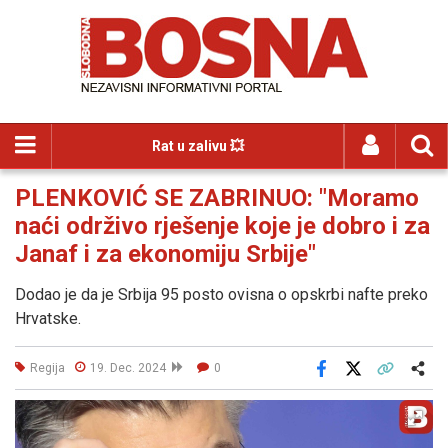
Rat u zalivu 💥
PLENKOVIĆ SE ZABRINUO: "Moramo
naći održivo rješenje koje je dobro i za
Janaf i za ekonomiju Srbije"
Dodao je da je Srbija 95 posto ovisna o opskrbi nafte preko
Hrvatske.
Regija
19. Dec. 2024
0
Facebook
X
Kopiraj link
Više