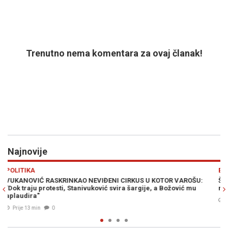
Trenutno nema komentara za ovaj članak!
Najnovije
Previous
N
EVROPA
AROŠU:
ŠPANIJA POSTAVILA ULTIMATUM ITALIJI: "Imate vremena 
vić mu
nedjelje"
Prije 20 min
0