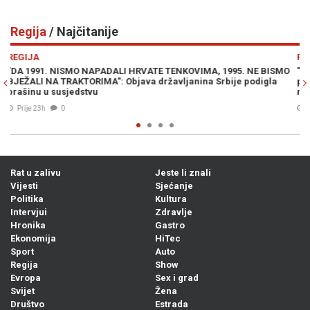
Regija
/ Najčitanije
Previous
N
REGIJA
. NE BISMO
"NEKO ĆE ZAKUHATI U BIH, NE TREBA VAM CRTATI": Hrvatsk
podigla
političar širi paniku i traži hitno slanje vojske na granicu sa
našom zemljom
04. Avg. 2026
1
Rat u zalivu
Jeste li znali
Vijesti
Sjećanje
Politika
Kultura
Intervjui
Zdravlje
Hronika
Gastro
Ekonomija
HiTec
Sport
Auto
Regija
Show
Evropa
Sex i grad
Svijet
Žena
Društvo
Estrada