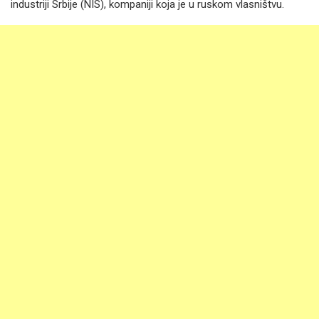
industriji Srbije (NIS), kompaniji koja je u ruskom vlasništvu.