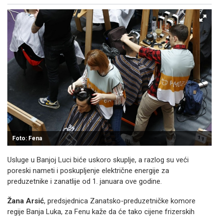
Facebook
X
Kopiraj link
Više
Foto: Fena
Usluge u Banjoj Luci biće uskoro skuplje, a razlog su veći
poreski nameti i poskupljenje električne energije za
preduzetnike i zanatlije od 1. januara ove godine.
Žana Arsić
, predsjednica Zanatsko-preduzetničke komore
regije Banja Luka, za Fenu kaže da će tako cijene frizerskih