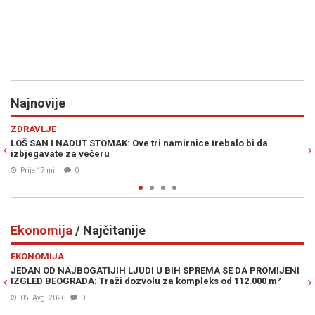
Najnovije
Previous
N
REGIJA
balo bi da
JAVNA TAJNA U SRBIJI POTVRĐENA, ZELENSKI IMA
RAZLOG ZA DOLAZAK: "Već se obilaze lokacije..."
Prije 21 min
0
Ekonomija
/ Najčitanije
Previous
N
EKONOMIJA
SE DA PROMIJENI
DRAMATIČNO UPOZORENJE POZNATOG INVESTITORA:
od 112.000 m²
je krizu 2008., a sad kaže da je moguć krah poput ono
05. Avg. 2026
0