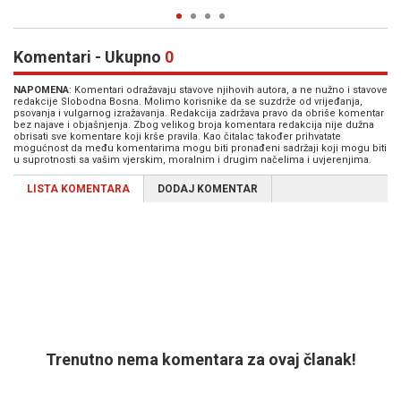
Komentari - Ukupno
0
NAPOMENA
: Komentari odražavaju stavove njihovih autora, a ne nužno i stavove
redakcije Slobodna Bosna. Molimo korisnike da se suzdrže od vrijeđanja,
psovanja i vulgarnog izražavanja. Redakcija zadržava pravo da obriše komentar
bez najave i objašnjenja. Zbog velikog broja komentara redakcija nije dužna
obrisati sve komentare koji krše pravila. Kao čitalac također prihvatate
mogućnost da među komentarima mogu biti pronađeni sadržaji koji mogu biti
u suprotnosti sa vašim vjerskim, moralnim i drugim načelima i uvjerenjima.
LISTA KOMENTARA
DODAJ KOMENTAR
Trenutno nema komentara za ovaj članak!