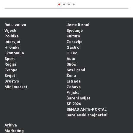
Rat u zalivu
Jeste li znali
Vijesti
Sjećanje
Politika
Kultura
Intervjui
Zdravlje
Hronika
Gastro
Ekonomija
HiTec
Sport
Auto
Regija
Show
Evropa
Sex i grad
Svijet
Žena
Društvo
Estrada
Mini market
Zabava
Frljoka
Šareni svijet
SP 2026
SENAD ANTE-PORTAL
Sarajevski snajperisti
Arhiva
Marketing